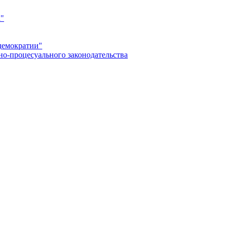
а"
демократии"
но-процесуального законодательства