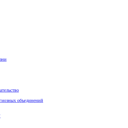
изни
ательство
игиозных объединений
"