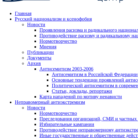
Главная
Русский национализм и ксенофобия
Новости
Проявления расизма и радикального национа
Противодействие расизму и радикальному на
Нормотворчество
Мнения
Публикации
Документы
Архив
Антисемитизм 2003-2006
Антисемитизм в Российской Федерации
Основные тенденции проявлений антис
Политический антисемитизм в совреме
Статьи, доклады, репортажи
Карта нападений по мотиву ненависти
Неправомерный антиэкстремизм
Новости
Нормотворчество
Преследования организаций, СМИ и частных
Избирательные кампании
Противодействие неправомерному антиэкстр
Иные государственные и общественные дейст