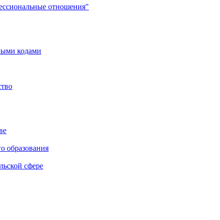
фессиональные отношения"
мыми кодами
ство
ве
го образования
льской сфере