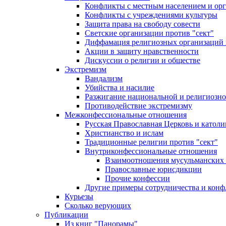
Конфликты с местным населением и ор
Конфликты с учреждениями культуры
Защита права на свободу совести
Светские организации против "сект"
Диффамация религиозных организаций
Акции в защиту нравственности
Дискуссии о религии и обществе
Экстремизм
Вандализм
Убийства и насилие
Разжигание национальной и религиозно
Противодействие экстремизму
Межконфессиональные отношения
Русская Православная Церковь и католи
Христианство и ислам
Традиционные религии против "сект"
Внутриконфессиональные отношения
Взаимоотношения мусульманских 
Православные юрисдикции
Прочие конфессии
Другие примеры сотрудничества и конф
Курьезы
Сколько верующих
Публикации
Из книг "Панорамы"