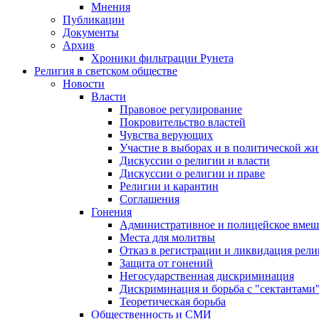
Мнения
Публикации
Документы
Архив
Хроники фильтрации Рунета
Религия в светском обществе
Новости
Власти
Правовое регулирование
Покровительство властей
Чувства верующих
Участие в выборах и в политической ж
Дискуссии о религии и власти
Дискуссии о религии и праве
Религии и карантин
Соглашения
Гонения
Административное и полицейское вмеш
Места для молитвы
Отказ в регистрации и ликвидация рел
Защита от гонений
Негосударственная дискриминация
Дискриминация и борьба с "сектантами
Теоретическая борьба
Общественность и СМИ