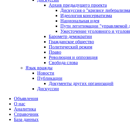
Архив предыдущего проекта
Дискуссия о "кризисе либерализм
Идеология консерватизма
Национальная идея
Пути легитимации "управляемой 
Ужесточение уголовного и уголов
Барометр демократии
Гражданское общество
Политический режим
Право
Революция и оппозиция
Свобода слова
Язык вражды
Новости
Публикации
Документы других организаций
Дискуссии
Объявления
О нас
Аналитика
Справочник
База данных