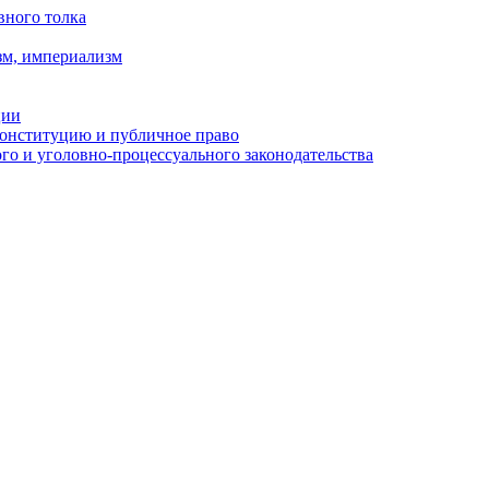
вного толка
зм, империализм
ции
Конституцию и публичное право
о и уголовно-процессуального законодательства