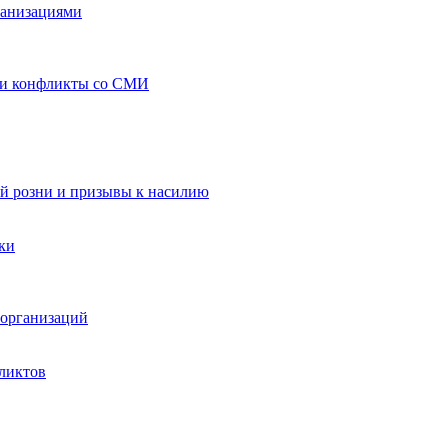
ганизациями
 и конфликты со СМИ
й розни и призывы к насилию
ки
организаций
ликтов