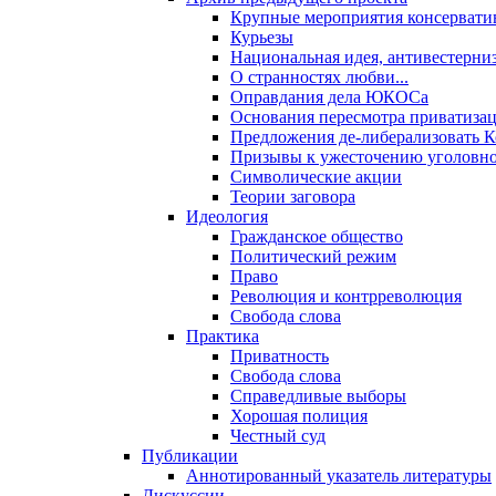
Крупные мероприятия консервати
Курьезы
Национальная идея, антивестерни
О странностях любви...
Оправдания дела ЮКОСа
Основания пересмотра приватиза
Предложения де-либерализовать 
Призывы к ужесточению уголовног
Символические акции
Теории заговора
Идеология
Гражданское общество
Политический режим
Право
Революция и контрреволюция
Свобода слова
Практика
Приватность
Свобода слова
Справедливые выборы
Хорошая полиция
Честный суд
Публикации
Аннотированный указатель литературы
Дискуссии