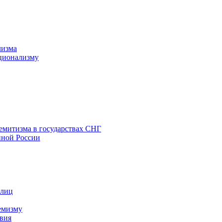
лизма
ционализму
емитизма в государствах СНГ
нной России
 лиц
емизму
вия