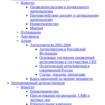
Новости
Проявления расизма и радикального
национализма
Противодействие расизму и радикальному
национализму
Нормотворчество
Мнения
Публикации
Документы
Архив
Антисемитизм 2003-2006
Антисемитизм в Российской
Федерации
Основные тенденции проявлений
антисемитизма в государствах СНГ
Политический антисемитизм в
современной России
Статьи, доклады, репортажи
Карта нападений по мотиву ненависти
Неправомерный антиэкстремизм
Новости
Нормотворчество
Преследования организаций, СМИ и
частных лиц
Избирательные кампании