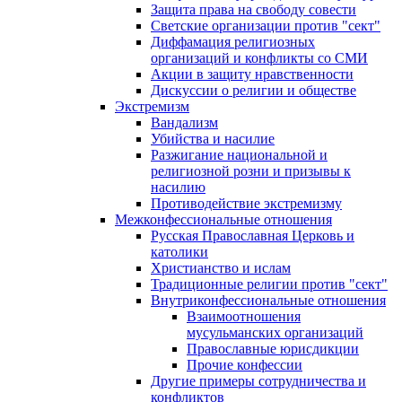
Защита права на свободу совести
Светские организации против "сект"
Диффамация религиозных
организаций и конфликты со СМИ
Акции в защиту нравственности
Дискуссии о религии и обществе
Экстремизм
Вандализм
Убийства и насилие
Разжигание национальной и
религиозной розни и призывы к
насилию
Противодействие экстремизму
Межконфессиональные отношения
Русская Православная Церковь и
католики
Христианство и ислам
Традиционные религии против "сект"
Внутриконфессиональные отношения
Взаимоотношения
мусульманских организаций
Православные юрисдикции
Прочие конфессии
Другие примеры сотрудничества и
конфликтов