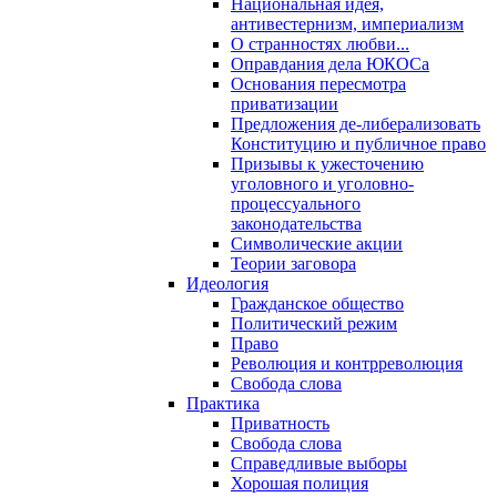
Национальная идея,
антивестернизм, империализм
О странностях любви...
Оправдания дела ЮКОСа
Основания пересмотра
приватизации
Предложения де-либерализовать
Конституцию и публичное право
Призывы к ужесточению
уголовного и уголовно-
процессуального
законодательства
Символические акции
Теории заговора
Идеология
Гражданское общество
Политический режим
Право
Революция и контрреволюция
Свобода слова
Практика
Приватность
Свобода слова
Справедливые выборы
Хорошая полиция