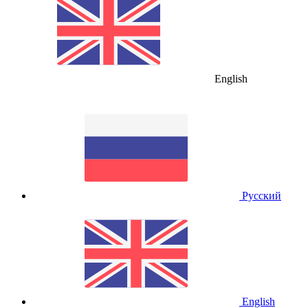
English
Русский
English