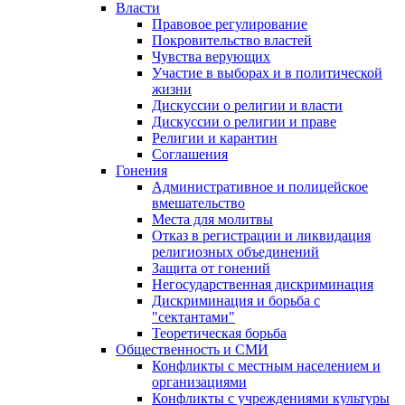
Власти
Правовое регулирование
Покровительство властей
Чувства верующих
Участие в выборах и в политической
жизни
Дискуссии о религии и власти
Дискуссии о религии и праве
Религии и карантин
Соглашения
Гонения
Административное и полицейское
вмешательство
Места для молитвы
Отказ в регистрации и ликвидация
религиозных объединений
Защита от гонений
Негосударственная дискриминация
Дискриминация и борьба с
"сектантами"
Теоретическая борьба
Общественность и СМИ
Конфликты с местным населением и
организациями
Конфликты с учреждениями культуры