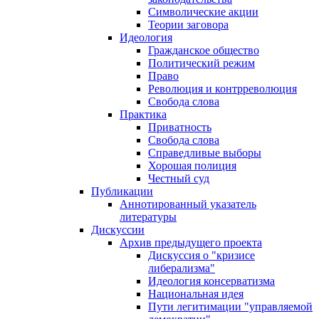
Символические акции
Теории заговора
Идеология
Гражданское общество
Политический режим
Право
Революция и контрреволюция
Свобода слова
Практика
Приватность
Свобода слова
Справедливые выборы
Хорошая полиция
Честный суд
Публикации
Аннотированный указатель
литературы
Дискуссии
Архив предыдущего проекта
Дискуссия о "кризисе
либерализма"
Идеология консерватизма
Национальная идея
Пути легитимации "управляемой