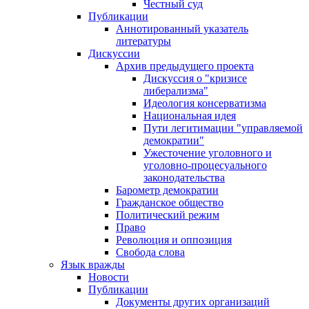
Честный суд
Публикации
Аннотированный указатель
литературы
Дискуссии
Архив предыдущего проекта
Дискуссия о "кризисе
либерализма"
Идеология консерватизма
Национальная идея
Пути легитимации "управляемой
демократии"
Ужесточение уголовного и
уголовно-процесуального
законодательства
Барометр демократии
Гражданское общество
Политический режим
Право
Революция и оппозиция
Свобода слова
Язык вражды
Новости
Публикации
Документы других организаций