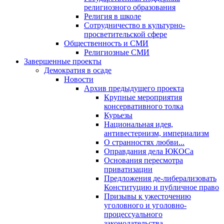
религиозного образования
Религия в школе
Сотрудничество в культурно-
просветительской сфере
Общественность и СМИ
Религиозные СМИ
Завершенные проекты
Демократия в осаде
Новости
Архив предыдущего проекта
Крупные мероприятия
консервативного толка
Курьезы
Национальная идея,
антивестернизм, империализм
О странностях любви...
Оправдания дела ЮКОСа
Основания пересмотра
приватизации
Предложения де-либерализовать
Конституцию и публичное право
Призывы к ужесточению
уголовного и уголовно-
процессуального
законодательства