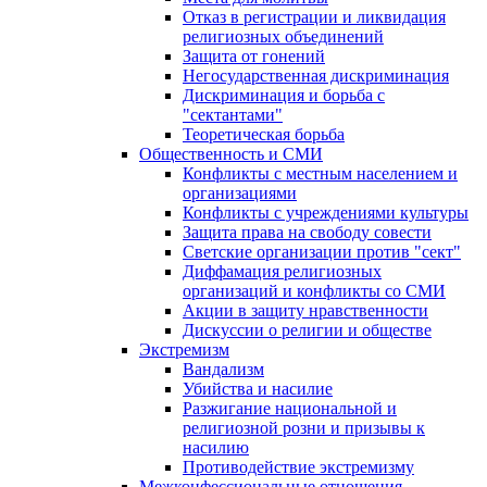
Отказ в регистрации и ликвидация
религиозных объединений
Защита от гонений
Негосударственная дискриминация
Дискриминация и борьба с
"сектантами"
Теоретическая борьба
Общественность и СМИ
Конфликты с местным населением и
организациями
Конфликты с учреждениями культуры
Защита права на свободу совести
Светские организации против "сект"
Диффамация религиозных
организаций и конфликты со СМИ
Акции в защиту нравственности
Дискуссии о религии и обществе
Экстремизм
Вандализм
Убийства и насилие
Разжигание национальной и
религиозной розни и призывы к
насилию
Противодействие экстремизму
Межконфессиональные отношения