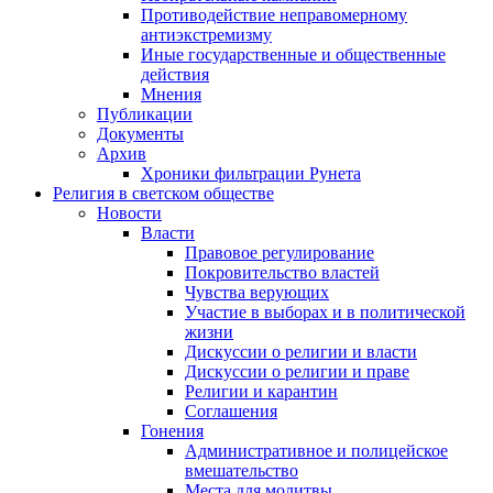
Противодействие неправомерному
антиэкстремизму
Иные государственные и общественные
действия
Мнения
Публикации
Документы
Архив
Хроники фильтрации Рунета
Религия в светском обществе
Новости
Власти
Правовое регулирование
Покровительство властей
Чувства верующих
Участие в выборах и в политической
жизни
Дискуссии о религии и власти
Дискуссии о религии и праве
Религии и карантин
Соглашения
Гонения
Административное и полицейское
вмешательство
Места для молитвы