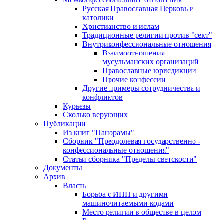
Русская Православная Церковь и
католики
Христианство и ислам
Традиционные религии против "сект"
Внутриконфессиональные отношения
Взаимоотношения
мусульманских организаций
Православные юрисдикции
Прочие конфессии
Другие примеры сотрудничества и
конфликтов
Курьезы
Сколько верующих
Публикации
Из книг "Панорамы"
Сборник "Преодолевая государственно -
конфессиональные отношения"
Статьи сборника "Пределы светскости"
Документы
Архив
Власть
Борьба с ИНН и другими
машиночитаемыми кодами
Место религии в обществе в целом