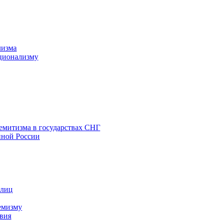
лизма
ционализму
емитизма в государствах СНГ
нной России
 лиц
емизму
вия