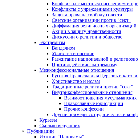
Конфликты с местным населением и ор
Конфликты с учреждениями культуры
Защита права на свободу совести
Светские организации против "сект"
Диффамация религиозных организаций
Акции в защиту нравственности
Дискуссии о религии и обществе
Экстремизм
Вандализм
Убийства и насилие
Разжигание национальной и религиозно
Противодействие экстремизму
Межконфессиональные отношения
Русская Православная Церковь и католи
Христианство и ислам
Традиционные религии против "сект"
Внутриконфессиональные отношения
Взаимоотношения мусульманских 
Православные юрисдикции
Прочие конфессии
Другие примеры сотрудничества и конф
Курьезы
Сколько верующих
Публикации
Из книг "Панорамы"