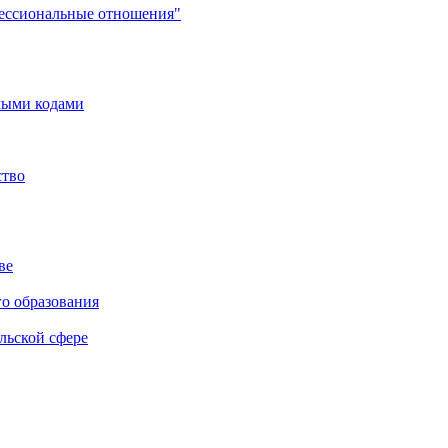
фессиональные отношения"
мыми кодами
ство
ве
го образования
льской сфере