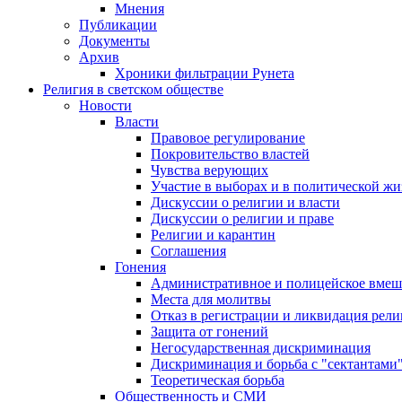
Мнения
Публикации
Документы
Архив
Хроники фильтрации Рунета
Религия в светском обществе
Новости
Власти
Правовое регулирование
Покровительство властей
Чувства верующих
Участие в выборах и в политической ж
Дискуссии о религии и власти
Дискуссии о религии и праве
Религии и карантин
Соглашения
Гонения
Административное и полицейское вмеш
Места для молитвы
Отказ в регистрации и ликвидация рел
Защита от гонений
Негосударственная дискриминация
Дискриминация и борьба с "сектантами
Теоретическая борьба
Общественность и СМИ