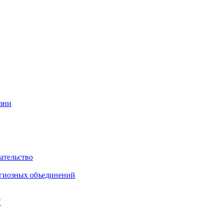
изни
ательство
игиозных объединений
"