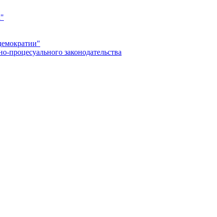
а"
демократии"
но-процесуального законодательства