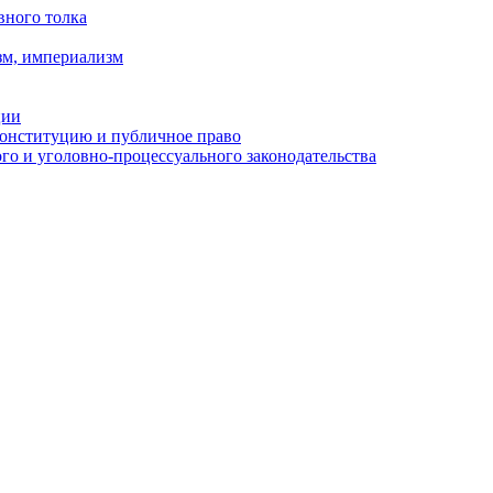
вного толка
зм, империализм
ции
Конституцию и публичное право
о и уголовно-процессуального законодательства