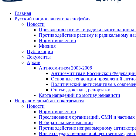
Главная
Русский национализм и ксенофобия
Новости
Проявления расизма и радикального национа
Противодействие расизму и радикальному на
Нормотворчество
Мнения
Публикации
Документы
Архив
Антисемитизм 2003-2006
Антисемитизм в Российской Федерации
Основные тенденции проявлений антис
Политический антисемитизм в совреме
Статьи, доклады, репортажи
Карта нападений по мотиву ненависти
Неправомерный антиэкстремизм
Новости
Нормотворчество
Преследования организаций, СМИ и частных
Избирательные кампании
Противодействие неправомерному антиэкстр
Иные государственные и общественные дейст