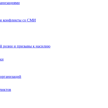
ганизациями
 и конфликты со СМИ
й розни и призывы к насилию
ки
организаций
ликтов