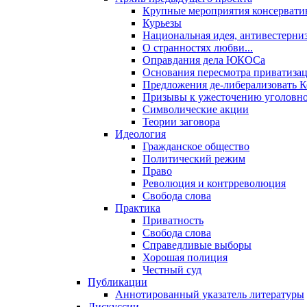
Крупные мероприятия консервати
Курьезы
Национальная идея, антивестерни
О странностях любви...
Оправдания дела ЮКОСа
Основания пересмотра приватиза
Предложения де-либерализовать 
Призывы к ужесточению уголовног
Символические акции
Теории заговора
Идеология
Гражданское общество
Политический режим
Право
Революция и контрреволюция
Свобода слова
Практика
Приватность
Свобода слова
Справедливые выборы
Хорошая полиция
Честный суд
Публикации
Аннотированный указатель литературы
Дискуссии