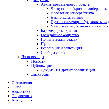
Архив предыдущего проекта
Дискуссия о "кризисе либерализм
Идеология консерватизма
Национальная идея
Пути легитимации "управляемой 
Ужесточение уголовного и уголов
Барометр демократии
Гражданское общество
Политический режим
Право
Революция и оппозиция
Свобода слова
Язык вражды
Новости
Публикации
Документы других организаций
Дискуссии
Объявления
О нас
Аналитика
Справочник
База данных