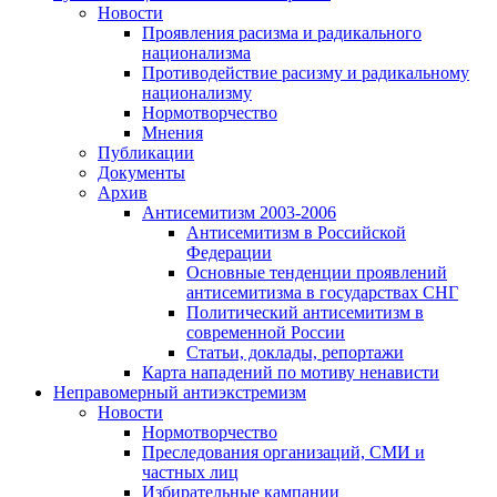
Новости
Проявления расизма и радикального
национализма
Противодействие расизму и радикальному
национализму
Нормотворчество
Мнения
Публикации
Документы
Архив
Антисемитизм 2003-2006
Антисемитизм в Российской
Федерации
Основные тенденции проявлений
антисемитизма в государствах СНГ
Политический антисемитизм в
современной России
Статьи, доклады, репортажи
Карта нападений по мотиву ненависти
Неправомерный антиэкстремизм
Новости
Нормотворчество
Преследования организаций, СМИ и
частных лиц
Избирательные кампании