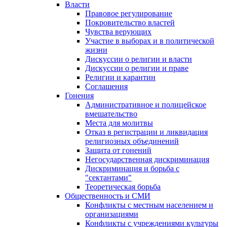
Власти
Правовое регулирование
Покровительство властей
Чувства верующих
Участие в выборах и в политической
жизни
Дискуссии о религии и власти
Дискуссии о религии и праве
Религии и карантин
Соглашения
Гонения
Административное и полицейское
вмешательство
Места для молитвы
Отказ в регистрации и ликвидация
религиозных объединений
Защита от гонений
Негосударственная дискриминация
Дискриминация и борьба с
"сектантами"
Теоретическая борьба
Общественность и СМИ
Конфликты с местным населением и
организациями
Конфликты с учреждениями культуры