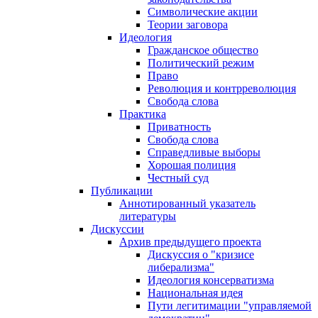
Символические акции
Теории заговора
Идеология
Гражданское общество
Политический режим
Право
Революция и контрреволюция
Свобода слова
Практика
Приватность
Свобода слова
Справедливые выборы
Хорошая полиция
Честный суд
Публикации
Аннотированный указатель
литературы
Дискуссии
Архив предыдущего проекта
Дискуссия о "кризисе
либерализма"
Идеология консерватизма
Национальная идея
Пути легитимации "управляемой