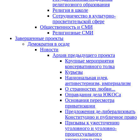
религиозного образования
Религия в школе
Сотрудничество в культурно-
просветительской сфере
Общественность и СМИ
Религиозные СМИ
Завершенные проекты
Демократия в осаде
Новости
Архив предыдущего проекта
Крупные мероприятия
консервативного толка
Курьезы
Национальная идея,
антивестернизм, империализм
О странностях любви...
Оправдания дела ЮКОСа
Основания пересмотра
приватизации
Предложения де-либерализовать
Конституцию и публичное право
Призывы к ужесточению
уголовного и уголовно-
процессуального
законодательства