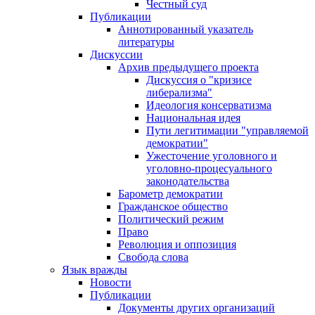
Честный суд
Публикации
Аннотированный указатель
литературы
Дискуссии
Архив предыдущего проекта
Дискуссия о "кризисе
либерализма"
Идеология консерватизма
Национальная идея
Пути легитимации "управляемой
демократии"
Ужесточение уголовного и
уголовно-процесуального
законодательства
Барометр демократии
Гражданское общество
Политический режим
Право
Революция и оппозиция
Свобода слова
Язык вражды
Новости
Публикации
Документы других организаций