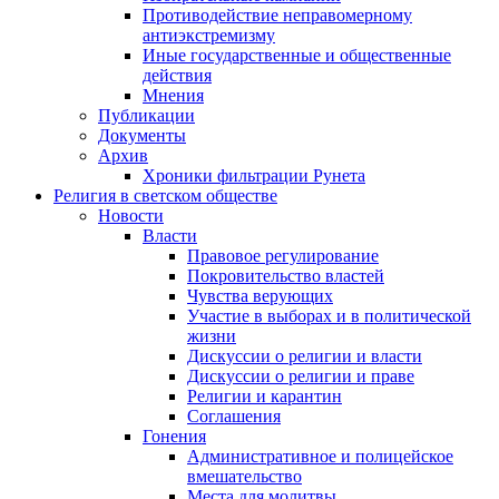
Противодействие неправомерному
антиэкстремизму
Иные государственные и общественные
действия
Мнения
Публикации
Документы
Архив
Хроники фильтрации Рунета
Религия в светском обществе
Новости
Власти
Правовое регулирование
Покровительство властей
Чувства верующих
Участие в выборах и в политической
жизни
Дискуссии о религии и власти
Дискуссии о религии и праве
Религии и карантин
Соглашения
Гонения
Административное и полицейское
вмешательство
Места для молитвы