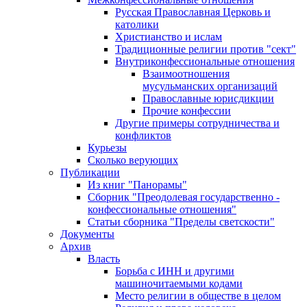
Русская Православная Церковь и
католики
Христианство и ислам
Традиционные религии против "сект"
Внутриконфессиональные отношения
Взаимоотношения
мусульманских организаций
Православные юрисдикции
Прочие конфессии
Другие примеры сотрудничества и
конфликтов
Курьезы
Сколько верующих
Публикации
Из книг "Панорамы"
Сборник "Преодолевая государственно -
конфессиональные отношения"
Статьи сборника "Пределы светскости"
Документы
Архив
Власть
Борьба с ИНН и другими
машиночитаемыми кодами
Место религии в обществе в целом