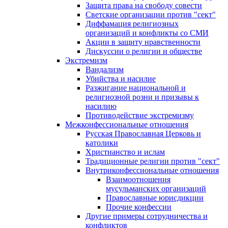
Защита права на свободу совести
Светские организации против "сект"
Диффамация религиозных
организаций и конфликты со СМИ
Акции в защиту нравственности
Дискуссии о религии и обществе
Экстремизм
Вандализм
Убийства и насилие
Разжигание национальной и
религиозной розни и призывы к
насилию
Противодействие экстремизму
Межконфессиональные отношения
Русская Православная Церковь и
католики
Христианство и ислам
Традиционные религии против "сект"
Внутриконфессиональные отношения
Взаимоотношения
мусульманских организаций
Православные юрисдикции
Прочие конфессии
Другие примеры сотрудничества и
конфликтов