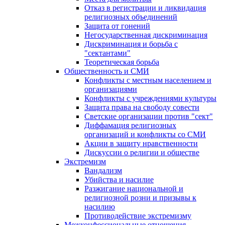
Отказ в регистрации и ликвидация
религиозных объединений
Защита от гонений
Негосударственная дискриминация
Дискриминация и борьба с
"сектантами"
Теоретическая борьба
Общественность и СМИ
Конфликты с местным населением и
организациями
Конфликты с учреждениями культуры
Защита права на свободу совести
Светские организации против "сект"
Диффамация религиозных
организаций и конфликты со СМИ
Акции в защиту нравственности
Дискуссии о религии и обществе
Экстремизм
Вандализм
Убийства и насилие
Разжигание национальной и
религиозной розни и призывы к
насилию
Противодействие экстремизму
Межконфессиональные отношения