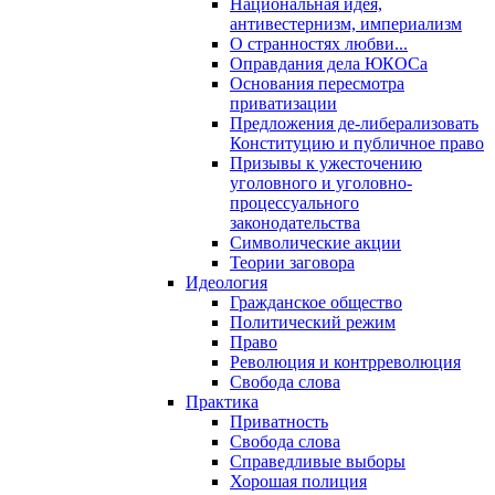
Национальная идея,
антивестернизм, империализм
О странностях любви...
Оправдания дела ЮКОСа
Основания пересмотра
приватизации
Предложения де-либерализовать
Конституцию и публичное право
Призывы к ужесточению
уголовного и уголовно-
процессуального
законодательства
Символические акции
Теории заговора
Идеология
Гражданское общество
Политический режим
Право
Революция и контрреволюция
Свобода слова
Практика
Приватность
Свобода слова
Справедливые выборы
Хорошая полиция