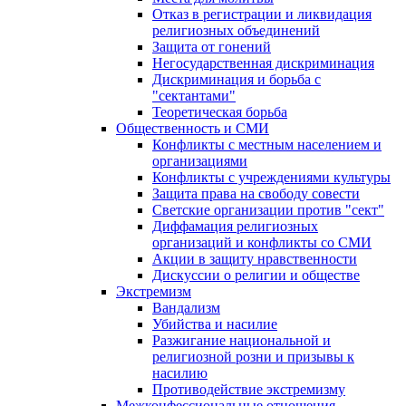
Отказ в регистрации и ликвидация
религиозных объединений
Защита от гонений
Негосударственная дискриминация
Дискриминация и борьба с
"сектантами"
Теоретическая борьба
Общественность и СМИ
Конфликты с местным населением и
организациями
Конфликты с учреждениями культуры
Защита права на свободу совести
Светские организации против "сект"
Диффамация религиозных
организаций и конфликты со СМИ
Акции в защиту нравственности
Дискуссии о религии и обществе
Экстремизм
Вандализм
Убийства и насилие
Разжигание национальной и
религиозной розни и призывы к
насилию
Противодействие экстремизму
Межконфессиональные отношения