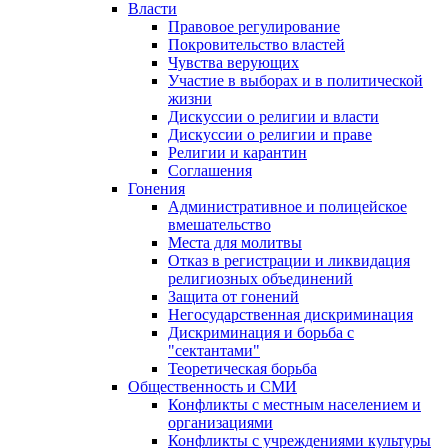
Власти
Правовое регулирование
Покровительство властей
Чувства верующих
Участие в выборах и в политической
жизни
Дискуссии о религии и власти
Дискуссии о религии и праве
Религии и карантин
Соглашения
Гонения
Административное и полицейское
вмешательство
Места для молитвы
Отказ в регистрации и ликвидация
религиозных объединений
Защита от гонений
Негосударственная дискриминация
Дискриминация и борьба с
"сектантами"
Теоретическая борьба
Общественность и СМИ
Конфликты с местным населением и
организациями
Конфликты с учреждениями культуры