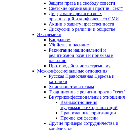
Защита права на свободу совести
Светские организации против "сект"
Диффамация религиозных
организаций и конфликты со СМИ
Акции в защиту нравственности
Дискуссии о религии и обществе
Экстремизм
Вандализм
Убийства и насилие
Разжигание национальной и
религиозной розни и призывы к
насилию
Противодействие экстремизму
Межконфессиональные отношения
Русская Православная Церковь и
католики
Христианство и ислам
Традиционные религии против "сект"
Внутриконфессиональные отношения
Взаимоотношения
мусульманских организаций
Православные юрисдикции
Прочие конфессии
Другие примеры сотрудничества и
конфликтов