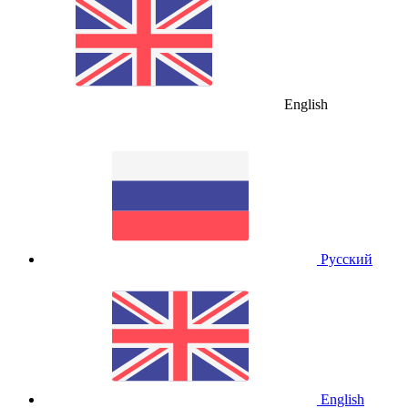
English
Русский
English