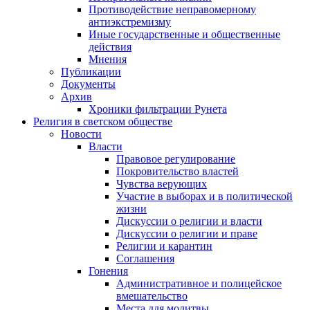
Противодействие неправомерному
антиэкстремизму
Иные государственные и общественные
действия
Мнения
Публикации
Документы
Архив
Хроники фильтрации Рунета
Религия в светском обществе
Новости
Власти
Правовое регулирование
Покровительство властей
Чувства верующих
Участие в выборах и в политической
жизни
Дискуссии о религии и власти
Дискуссии о религии и праве
Религии и карантин
Соглашения
Гонения
Административное и полицейское
вмешательство
Места для молитвы