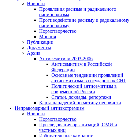
Новости
Проявления расизма и радикального
национализма
Противодействие расизму и радикальному
национализму
Нормотворчество
Мнения
Публикации
Документы
Архив
Антисемитизм 2003-2006
Антисемитизм в Российской
Федерации
Основные тенденции проявлений
антисемитизма в государствах СНГ
Политический антисемитизм в
современной России
Статьи, доклады, репортажи
Карта нападений по мотиву ненависти
Неправомерный антиэкстремизм
Новости
Нормотворчество
Преследования организаций, СМИ и
частных лиц
Избирательные кампании