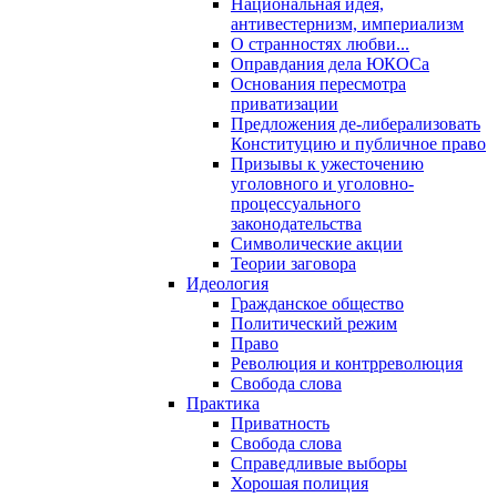
Национальная идея,
антивестернизм, империализм
О странностях любви...
Оправдания дела ЮКОСа
Основания пересмотра
приватизации
Предложения де-либерализовать
Конституцию и публичное право
Призывы к ужесточению
уголовного и уголовно-
процессуального
законодательства
Символические акции
Теории заговора
Идеология
Гражданское общество
Политический режим
Право
Революция и контрреволюция
Свобода слова
Практика
Приватность
Свобода слова
Справедливые выборы
Хорошая полиция