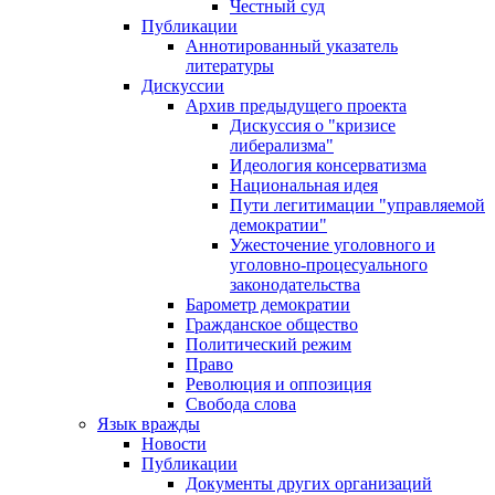
Честный суд
Публикации
Аннотированный указатель
литературы
Дискуссии
Архив предыдущего проекта
Дискуссия о "кризисе
либерализма"
Идеология консерватизма
Национальная идея
Пути легитимации "управляемой
демократии"
Ужесточение уголовного и
уголовно-процесуального
законодательства
Барометр демократии
Гражданское общество
Политический режим
Право
Революция и оппозиция
Свобода слова
Язык вражды
Новости
Публикации
Документы других организаций