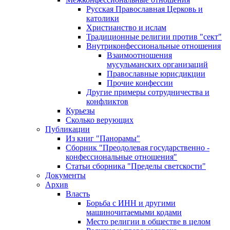
Русская Православная Церковь и
католики
Христианство и ислам
Традиционные религии против "сект"
Внутриконфессиональные отношения
Взаимоотношения
мусульманских организаций
Православные юрисдикции
Прочие конфессии
Другие примеры сотрудничества и
конфликтов
Курьезы
Сколько верующих
Публикации
Из книг "Панорамы"
Сборник "Преодолевая государственно -
конфессиональные отношения"
Статьи сборника "Пределы светскости"
Документы
Архив
Власть
Борьба с ИНН и другими
машиночитаемыми кодами
Место религии в обществе в целом