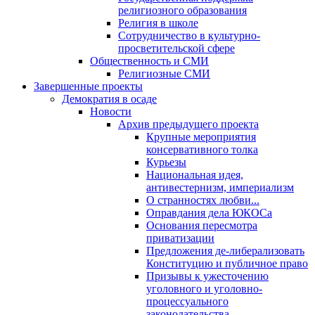
религиозного образования
Религия в школе
Сотрудничество в культурно-
просветительской сфере
Общественность и СМИ
Религиозные СМИ
Завершенные проекты
Демократия в осаде
Новости
Архив предыдущего проекта
Крупные мероприятия
консервативного толка
Курьезы
Национальная идея,
антивестернизм, империализм
О странностях любви...
Оправдания дела ЮКОСа
Основания пересмотра
приватизации
Предложения де-либерализовать
Конституцию и публичное право
Призывы к ужесточению
уголовного и уголовно-
процессуального
законодательства