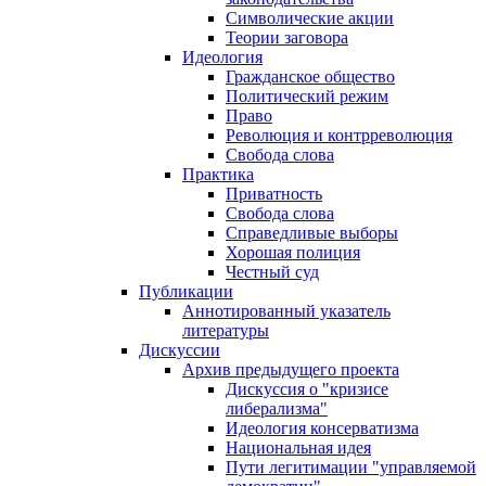
Символические акции
Теории заговора
Идеология
Гражданское общество
Политический режим
Право
Революция и контрреволюция
Свобода слова
Практика
Приватность
Свобода слова
Справедливые выборы
Хорошая полиция
Честный суд
Публикации
Аннотированный указатель
литературы
Дискуссии
Архив предыдущего проекта
Дискуссия о "кризисе
либерализма"
Идеология консерватизма
Национальная идея
Пути легитимации "управляемой