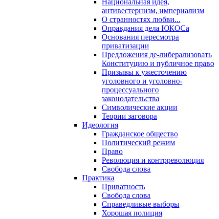
Национальная идея,
антивестернизм, империализм
О странностях любви...
Оправдания дела ЮКОСа
Основания пересмотра
приватизации
Предложения де-либерализовать
Конституцию и публичное право
Призывы к ужесточению
уголовного и уголовно-
процессуального
законодательства
Символические акции
Теории заговора
Идеология
Гражданское общество
Политический режим
Право
Революция и контрреволюция
Свобода слова
Практика
Приватность
Свобода слова
Справедливые выборы
Хорошая полиция