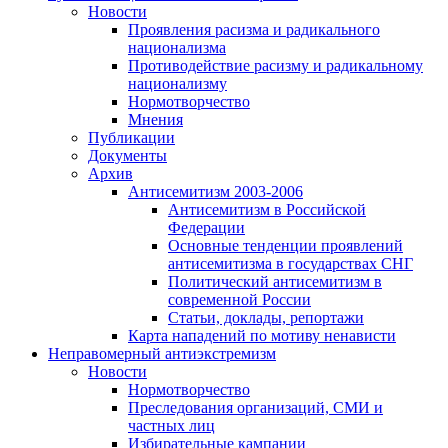
Новости
Проявления расизма и радикального
национализма
Противодействие расизму и радикальному
национализму
Нормотворчество
Мнения
Публикации
Документы
Архив
Антисемитизм 2003-2006
Антисемитизм в Российской
Федерации
Основные тенденции проявлений
антисемитизма в государствах СНГ
Политический антисемитизм в
современной России
Статьи, доклады, репортажи
Карта нападений по мотиву ненависти
Неправомерный антиэкстремизм
Новости
Нормотворчество
Преследования организаций, СМИ и
частных лиц
Избирательные кампании