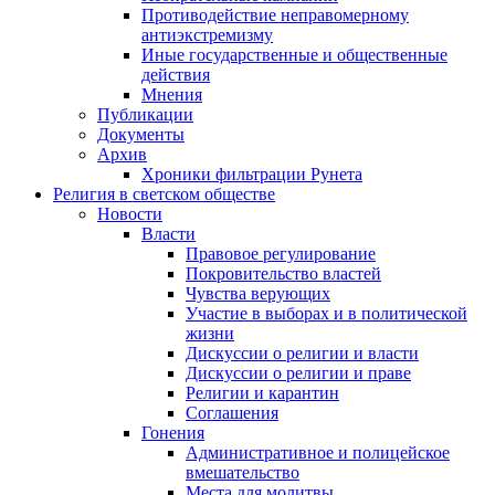
Противодействие неправомерному
антиэкстремизму
Иные государственные и общественные
действия
Мнения
Публикации
Документы
Архив
Хроники фильтрации Рунета
Религия в светском обществе
Новости
Власти
Правовое регулирование
Покровительство властей
Чувства верующих
Участие в выборах и в политической
жизни
Дискуссии о религии и власти
Дискуссии о религии и праве
Религии и карантин
Соглашения
Гонения
Административное и полицейское
вмешательство
Места для молитвы