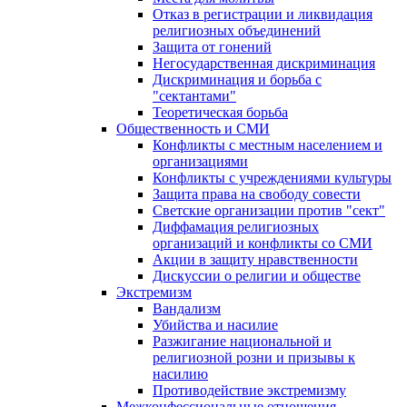
Отказ в регистрации и ликвидация
религиозных объединений
Защита от гонений
Негосударственная дискриминация
Дискриминация и борьба с
"сектантами"
Теоретическая борьба
Общественность и СМИ
Конфликты с местным населением и
организациями
Конфликты с учреждениями культуры
Защита права на свободу совести
Светские организации против "сект"
Диффамация религиозных
организаций и конфликты со СМИ
Акции в защиту нравственности
Дискуссии о религии и обществе
Экстремизм
Вандализм
Убийства и насилие
Разжигание национальной и
религиозной розни и призывы к
насилию
Противодействие экстремизму
Межконфессиональные отношения