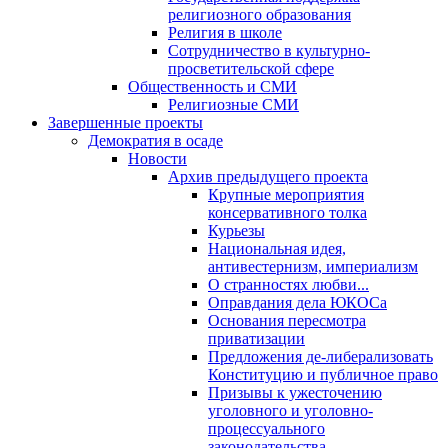
религиозного образования
Религия в школе
Сотрудничество в культурно-
просветительской сфере
Общественность и СМИ
Религиозные СМИ
Завершенные проекты
Демократия в осаде
Новости
Архив предыдущего проекта
Крупные мероприятия
консервативного толка
Курьезы
Национальная идея,
антивестернизм, империализм
О странностях любви...
Оправдания дела ЮКОСа
Основания пересмотра
приватизации
Предложения де-либерализовать
Конституцию и публичное право
Призывы к ужесточению
уголовного и уголовно-
процессуального
законодательства