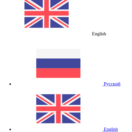
English
Русский
English