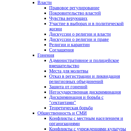
Власти
Правовое регулирование
Покровительство властей
Чувства верующих
Участие в выборах и в политической
жизни
Дискуссии о религии и власти
Дискуссии о религии и праве
Религии и карантин
Соглашения
Гонения
Административное и полицейское
вмешательство
Места для молитвы
Отказ в регистрации и ликвидация
религиозных объединений
Защита от гонений
Негосударственная дискриминация
Дискриминация и борьба с
"сектантами"
Теоретическая борьба
Общественность и СМИ
Конфликты с местным населением и
организациями
Конфликты с учреждениями культуры