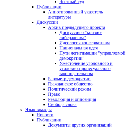
Честный суд
Публикации
Аннотированный указатель
литературы
Дискуссии
Архив предыдущего проекта
Дискуссия о "кризисе
либерализма"
Идеология консерватизма
Национальная идея
Пути легитимации "управляемой
демократии"
Ужесточение уголовного и
уголовно-процесуального
законодательства
Барометр демократии
Гражданское общество
Политический режим
Право
Революция и оппозиция
Свобода слова
Язык вражды
Новости
Публикации
Документы других организаций