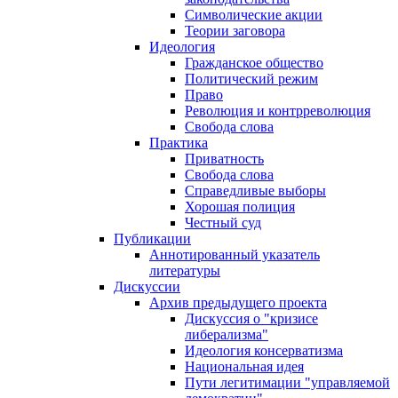
Символические акции
Теории заговора
Идеология
Гражданское общество
Политический режим
Право
Революция и контрреволюция
Свобода слова
Практика
Приватность
Свобода слова
Справедливые выборы
Хорошая полиция
Честный суд
Публикации
Аннотированный указатель
литературы
Дискуссии
Архив предыдущего проекта
Дискуссия о "кризисе
либерализма"
Идеология консерватизма
Национальная идея
Пути легитимации "управляемой