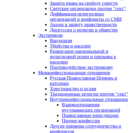
Защита права на свободу совести
Светские организации против "сект"
Диффамация религиозных
организаций и конфликты со СМИ
Акции в защиту нравственности
Дискуссии о религии и обществе
Экстремизм
Вандализм
Убийства и насилие
Разжигание национальной и
религиозной розни и призывы к
насилию
Противодействие экстремизму
Межконфессиональные отношения
Русская Православная Церковь и
католики
Христианство и ислам
Традиционные религии против "сект"
Внутриконфессиональные отношения
Взаимоотношения
мусульманских организаций
Православные юрисдикции
Прочие конфессии
Другие примеры сотрудничества и
конфликтов