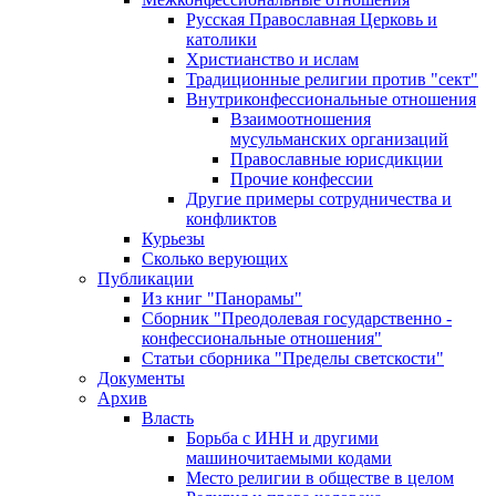
Русская Православная Церковь и
католики
Христианство и ислам
Традиционные религии против "сект"
Внутриконфессиональные отношения
Взаимоотношения
мусульманских организаций
Православные юрисдикции
Прочие конфессии
Другие примеры сотрудничества и
конфликтов
Курьезы
Сколько верующих
Публикации
Из книг "Панорамы"
Сборник "Преодолевая государственно -
конфессиональные отношения"
Статьи сборника "Пределы светскости"
Документы
Архив
Власть
Борьба с ИНН и другими
машиночитаемыми кодами
Место религии в обществе в целом