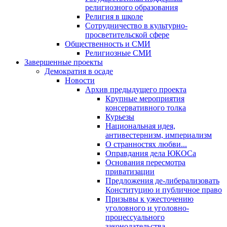
религиозного образования
Религия в школе
Сотрудничество в культурно-
просветительской сфере
Общественность и СМИ
Религиозные СМИ
Завершенные проекты
Демократия в осаде
Новости
Архив предыдущего проекта
Крупные мероприятия
консервативного толка
Курьезы
Национальная идея,
антивестернизм, империализм
О странностях любви...
Оправдания дела ЮКОСа
Основания пересмотра
приватизации
Предложения де-либерализовать
Конституцию и публичное право
Призывы к ужесточению
уголовного и уголовно-
процессуального
законодательства