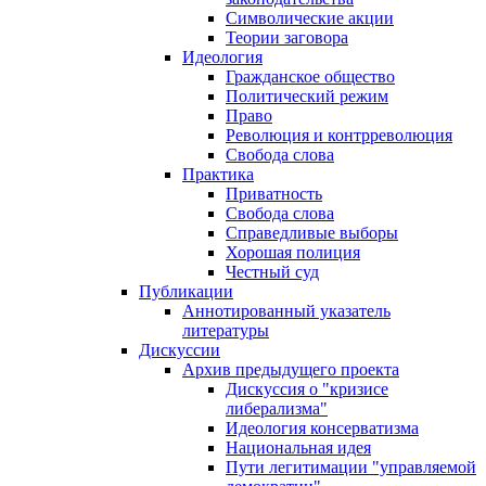
Символические акции
Теории заговора
Идеология
Гражданское общество
Политический режим
Право
Революция и контрреволюция
Свобода слова
Практика
Приватность
Свобода слова
Справедливые выборы
Хорошая полиция
Честный суд
Публикации
Аннотированный указатель
литературы
Дискуссии
Архив предыдущего проекта
Дискуссия о "кризисе
либерализма"
Идеология консерватизма
Национальная идея
Пути легитимации "управляемой