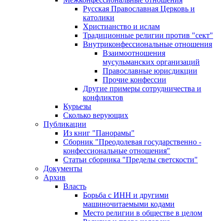
Русская Православная Церковь и
католики
Христианство и ислам
Традиционные религии против "сект"
Внутриконфессиональные отношения
Взаимоотношения
мусульманских организаций
Православные юрисдикции
Прочие конфессии
Другие примеры сотрудничества и
конфликтов
Курьезы
Сколько верующих
Публикации
Из книг "Панорамы"
Сборник "Преодолевая государственно -
конфессиональные отношения"
Статьи сборника "Пределы светскости"
Документы
Архив
Власть
Борьба с ИНН и другими
машиночитаемыми кодами
Место религии в обществе в целом