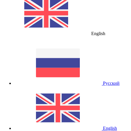
English
Русский
English