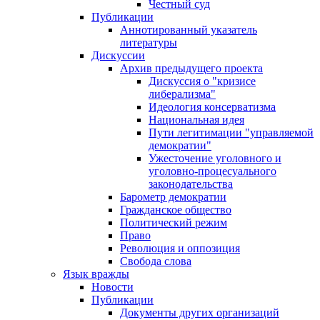
Честный суд
Публикации
Аннотированный указатель
литературы
Дискуссии
Архив предыдущего проекта
Дискуссия о "кризисе
либерализма"
Идеология консерватизма
Национальная идея
Пути легитимации "управляемой
демократии"
Ужесточение уголовного и
уголовно-процесуального
законодательства
Барометр демократии
Гражданское общество
Политический режим
Право
Революция и оппозиция
Свобода слова
Язык вражды
Новости
Публикации
Документы других организаций