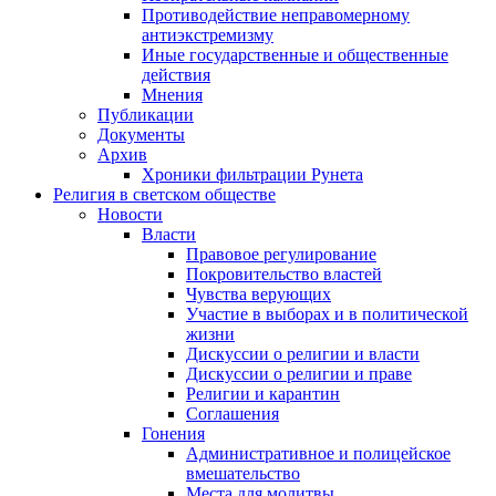
Противодействие неправомерному
антиэкстремизму
Иные государственные и общественные
действия
Мнения
Публикации
Документы
Архив
Хроники фильтрации Рунета
Религия в светском обществе
Новости
Власти
Правовое регулирование
Покровительство властей
Чувства верующих
Участие в выборах и в политической
жизни
Дискуссии о религии и власти
Дискуссии о религии и праве
Религии и карантин
Соглашения
Гонения
Административное и полицейское
вмешательство
Места для молитвы