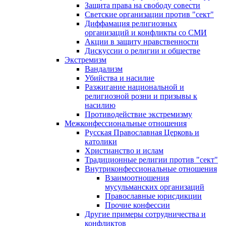
Защита права на свободу совести
Светские организации против "сект"
Диффамация религиозных
организаций и конфликты со СМИ
Акции в защиту нравственности
Дискуссии о религии и обществе
Экстремизм
Вандализм
Убийства и насилие
Разжигание национальной и
религиозной розни и призывы к
насилию
Противодействие экстремизму
Межконфессиональные отношения
Русская Православная Церковь и
католики
Христианство и ислам
Традиционные религии против "сект"
Внутриконфессиональные отношения
Взаимоотношения
мусульманских организаций
Православные юрисдикции
Прочие конфессии
Другие примеры сотрудничества и
конфликтов