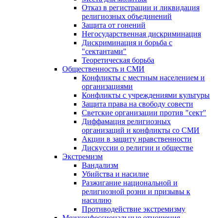
Отказ в регистрации и ликвидация
религиозных объединений
Защита от гонений
Негосударственная дискриминация
Дискриминация и борьба с
"сектантами"
Теоретическая борьба
Общественность и СМИ
Конфликты с местным населением и
организациями
Конфликты с учреждениями культуры
Защита права на свободу совести
Светские организации против "сект"
Диффамация религиозных
организаций и конфликты со СМИ
Акции в защиту нравственности
Дискуссии о религии и обществе
Экстремизм
Вандализм
Убийства и насилие
Разжигание национальной и
религиозной розни и призывы к
насилию
Противодействие экстремизму
Межконфессиональные отношения