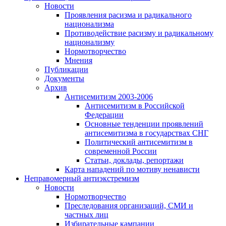
Новости
Проявления расизма и радикального
национализма
Противодействие расизму и радикальному
национализму
Нормотворчество
Мнения
Публикации
Документы
Архив
Антисемитизм 2003-2006
Антисемитизм в Российской
Федерации
Основные тенденции проявлений
антисемитизма в государствах СНГ
Политический антисемитизм в
современной России
Статьи, доклады, репортажи
Карта нападений по мотиву ненависти
Неправомерный антиэкстремизм
Новости
Нормотворчество
Преследования организаций, СМИ и
частных лиц
Избирательные кампании