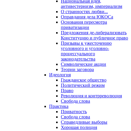
Национальная идея,
антивестернизм, империализм
О странностях любви...
Оправдания дела ЮКОСа
Основания пересмотра
приватизации
Предложения де-либерализовать
Конституцию и публичное право
Призывы к ужесточению
уголовного и уголовно-
процессуального
законодательства
Символические акции
Теории заговора
Идеология
Гражданское общество
Политический режим
Право
Революция и контрреволюция
Свобода слова
Практика
Приватность
Свобода слова
Справедливые выборы
Хорошая полиция