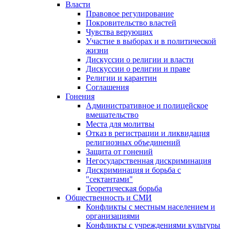
Власти
Правовое регулирование
Покровительство властей
Чувства верующих
Участие в выборах и в политической
жизни
Дискуссии о религии и власти
Дискуссии о религии и праве
Религии и карантин
Соглашения
Гонения
Административное и полицейское
вмешательство
Места для молитвы
Отказ в регистрации и ликвидация
религиозных объединений
Защита от гонений
Негосударственная дискриминация
Дискриминация и борьба с
"сектантами"
Теоретическая борьба
Общественность и СМИ
Конфликты с местным населением и
организациями
Конфликты с учреждениями культуры