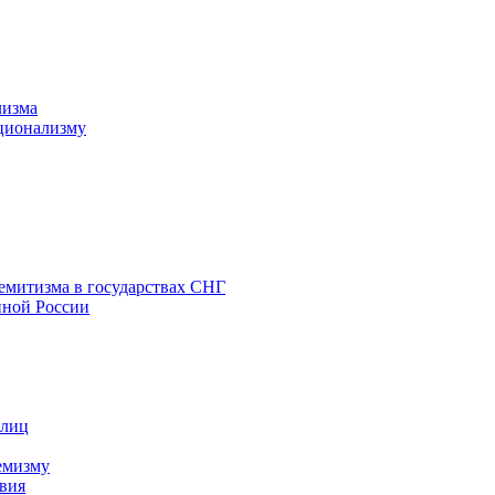
лизма
ционализму
емитизма в государствах СНГ
нной России
 лиц
емизму
вия