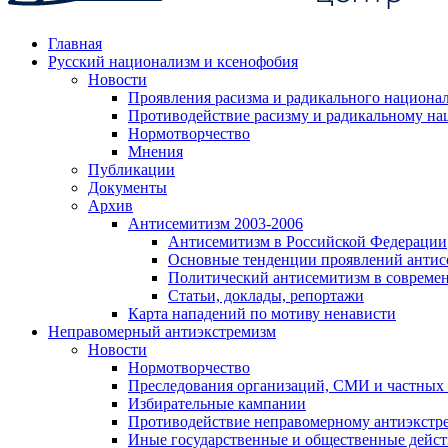
Главная
Русский национализм и ксенофобия
Новости
Проявления расизма и радикального национа
Противодействие расизму и радикальному на
Нормотворчество
Мнения
Публикации
Документы
Архив
Антисемитизм 2003-2006
Антисемитизм в Российской Федерации
Основные тенденции проявлений антис
Политический антисемитизм в совреме
Статьи, доклады, репортажи
Карта нападений по мотиву ненависти
Неправомерный антиэкстремизм
Новости
Нормотворчество
Преследования организаций, СМИ и частных
Избирательные кампании
Противодействие неправомерному антиэкстр
Иные государственные и общественные дейст