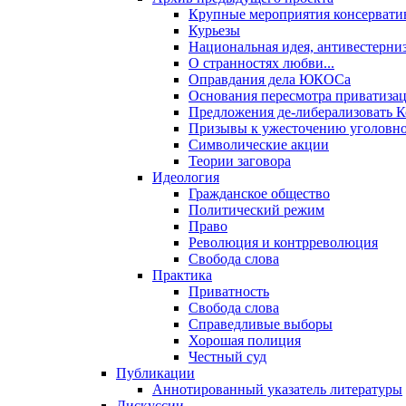
Крупные мероприятия консервати
Курьезы
Национальная идея, антивестерни
О странностях любви...
Оправдания дела ЮКОСа
Основания пересмотра приватиза
Предложения де-либерализовать 
Призывы к ужесточению уголовног
Символические акции
Теории заговора
Идеология
Гражданское общество
Политический режим
Право
Революция и контрреволюция
Свобода слова
Практика
Приватность
Свобода слова
Справедливые выборы
Хорошая полиция
Честный суд
Публикации
Аннотированный указатель литературы
Дискуссии