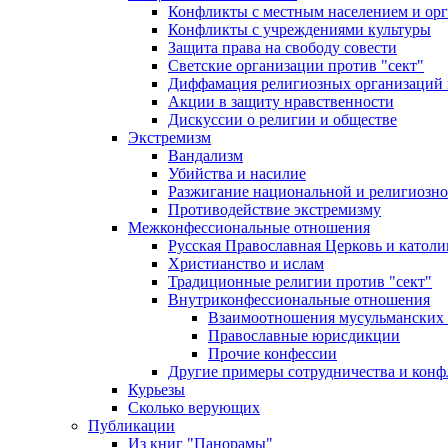
Конфликты с местным населением и ор
Конфликты с учреждениями культуры
Защита права на свободу совести
Светские организации против "сект"
Диффамация религиозных организаций
Акции в защиту нравственности
Дискуссии о религии и обществе
Экстремизм
Вандализм
Убийства и насилие
Разжигание национальной и религиозно
Противодействие экстремизму
Межконфессиональные отношения
Русская Православная Церковь и католи
Христианство и ислам
Традиционные религии против "сект"
Внутриконфессиональные отношения
Взаимоотношения мусульманских 
Православные юрисдикции
Прочие конфессии
Другие примеры сотрудничества и конф
Курьезы
Сколько верующих
Публикации
Из книг "Панорамы"