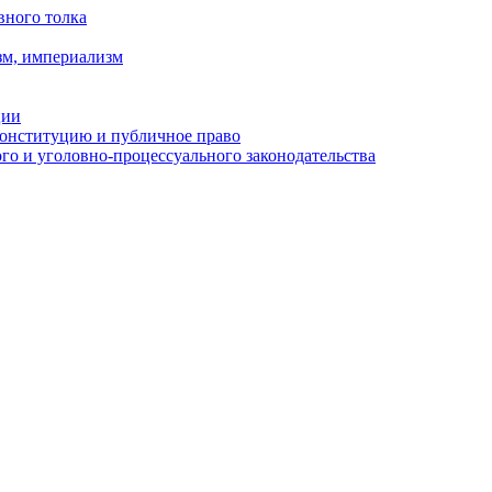
вного толка
зм, империализм
ции
Конституцию и публичное право
о и уголовно-процессуального законодательства