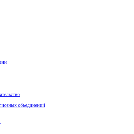
изни
ательство
игиозных объединений
"