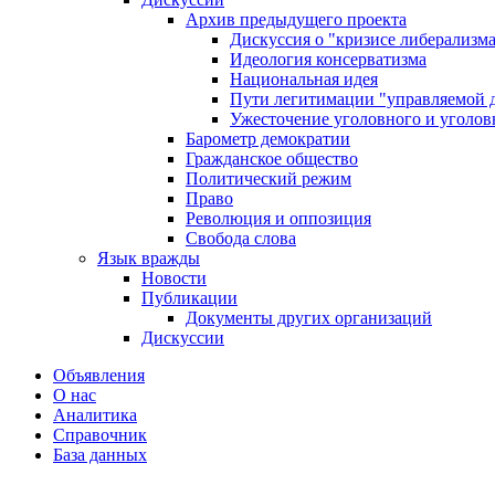
Архив предыдущего проекта
Дискуссия о "кризисе либерализм
Идеология консерватизма
Национальная идея
Пути легитимации "управляемой 
Ужесточение уголовного и уголов
Барометр демократии
Гражданское общество
Политический режим
Право
Революция и оппозиция
Свобода слова
Язык вражды
Новости
Публикации
Документы других организаций
Дискуссии
Объявления
О нас
Аналитика
Справочник
База данных