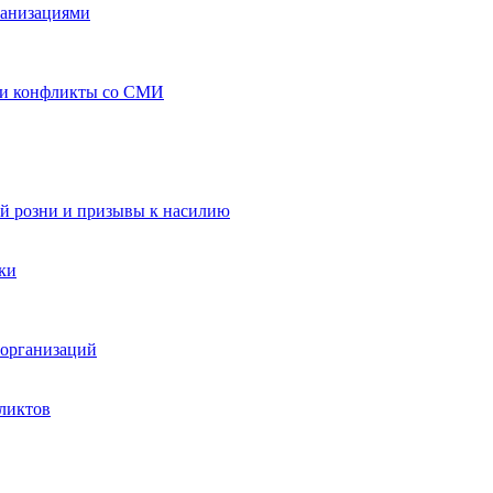
ганизациями
 и конфликты со СМИ
й розни и призывы к насилию
ки
организаций
ликтов