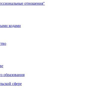
фессиональные отношения"
мыми кодами
ство
ве
го образования
льской сфере