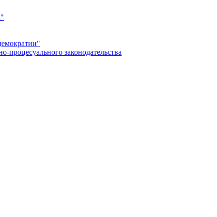
а"
демократии"
но-процесуального законодательства