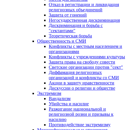
Отказ в регистрации и ликвидация
религиозных объединений
Защита от гонений
Негосударственная дискриминация
Дискриминация и борьба с
"сектантами"
Теоретическая борьба
Общественность и СМИ
Конфликты с местным населением и
организациями
Конфликты с учреждениями культуры
Защита права на свободу совести
Светские организации против "сект"
Диффамация религиозных
организаций и конфликты со СМИ
Акции в защиту нравственности
Дискуссии о религии и обществе
Экстремизм
Вандализм
Убийства и насилие
Разжигание национальной и
религиозной розни и призывы к
насилию
Противодействие экстремизму
Межконфессиональные отношения