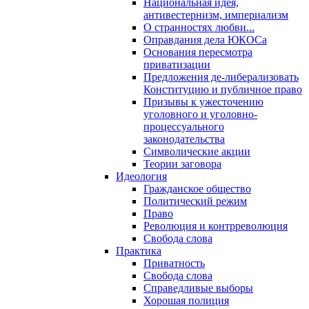
Национальная идея,
антивестернизм, империализм
О странностях любви...
Оправдания дела ЮКОСа
Основания пересмотра
приватизации
Предложения де-либерализовать
Конституцию и публичное право
Призывы к ужесточению
уголовного и уголовно-
процессуального
законодательства
Символические акции
Теории заговора
Идеология
Гражданское общество
Политический режим
Право
Революция и контрреволюция
Свобода слова
Практика
Приватность
Свобода слова
Справедливые выборы
Хорошая полиция