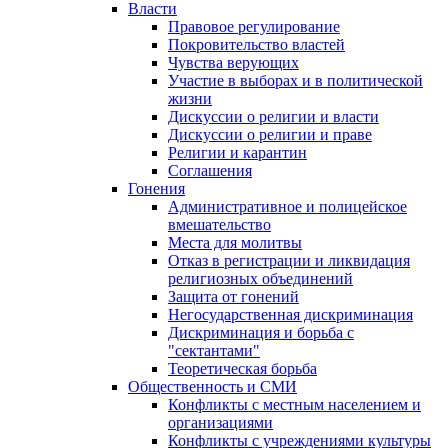
Власти
Правовое регулирование
Покровительство властей
Чувства верующих
Участие в выборах и в политической
жизни
Дискуссии о религии и власти
Дискуссии о религии и праве
Религии и карантин
Соглашения
Гонения
Административное и полицейское
вмешательство
Места для молитвы
Отказ в регистрации и ликвидация
религиозных объединений
Защита от гонений
Негосударственная дискриминация
Дискриминация и борьба с
"сектантами"
Теоретическая борьба
Общественность и СМИ
Конфликты с местным населением и
организациями
Конфликты с учреждениями культуры