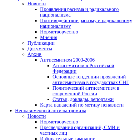
Новости
Проявления расизма и радикального
национализма
Противодействие расизму и радикальному
национализму
Нормотворчество
Мнения
Публикации
Документы
Архив
Антисемитизм 2003-2006
Антисемитизм в Российской
Федерации
Основные тенденции проявлений
антисемитизма в государствах СНГ
Политический антисемитизм в
современной России
Статьи, доклады, репортажи
Карта нападений по мотиву ненависти
Неправомерный антиэкстремизм
Новости
Нормотворчество
Преследования организаций, СМИ и
частных лиц
Избирательные кампании