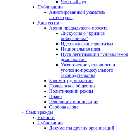
Честный суд
Публикации
Аннотированный указатель
литературы
Дискуссии
Архив предыдущего проекта
Дискуссия о "кризисе
либерализма"
Идеология консерватизма
Национальная идея
Пути легитимации "управляемой
демократии"
Ужесточение уголовного и
уголовно-процесуального
законодательства
Барометр демократии
Гражданское общество
Политический режим
Право
Революция и оппозиция
Свобода слова
Язык вражды
Новости
Публикации
Документы других организаций