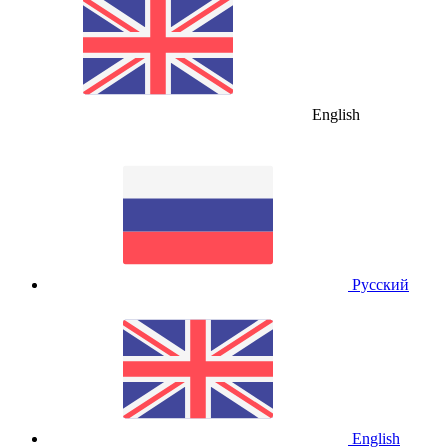
English
Русский
English