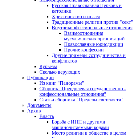
Русская Православная Церковь и
католики
Христианство и ислам
Традиционные религии против "сект"
Внутриконфессиональные отношения
Взаимоотношения
мусульманских организаций
Православные юрисдикции
Прочие конфессии
Другие примеры сотрудничества и
конфликтов
Курьезы
Сколько верующих
Публикации
Из книг "Панорамы"
Сборник "Преодолевая государственно -
конфессиональные отношения"
Статьи сборника "Пределы светскости"
Документы
Архив
Власть
Борьба с ИНН и другими
машиночитаемыми кодами
Место религии в обществе в целом