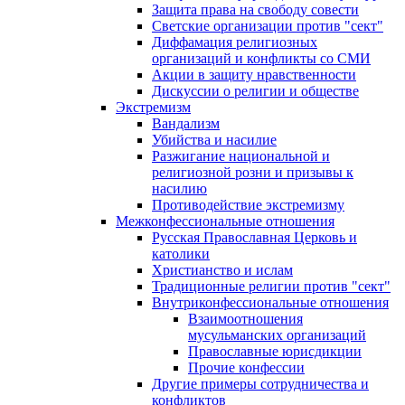
Защита права на свободу совести
Светские организации против "сект"
Диффамация религиозных
организаций и конфликты со СМИ
Акции в защиту нравственности
Дискуссии о религии и обществе
Экстремизм
Вандализм
Убийства и насилие
Разжигание национальной и
религиозной розни и призывы к
насилию
Противодействие экстремизму
Межконфессиональные отношения
Русская Православная Церковь и
католики
Христианство и ислам
Традиционные религии против "сект"
Внутриконфессиональные отношения
Взаимоотношения
мусульманских организаций
Православные юрисдикции
Прочие конфессии
Другие примеры сотрудничества и
конфликтов