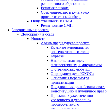
религиозного образования
Религия в школе
Сотрудничество в культурно-
просветительской сфере
Общественность и СМИ
Религиозные СМИ
Завершенные проекты
Демократия в осаде
Новости
Архив предыдущего проекта
Крупные мероприятия
консервативного толка
Курьезы
Национальная идея,
антивестернизм, империализм
О странностях любви...
Оправдания дела ЮКОСа
Основания пересмотра
приватизации
Предложения де-либерализовать
Конституцию и публичное право
Призывы к ужесточению
уголовного и уголовно-
процессуального
законодательства