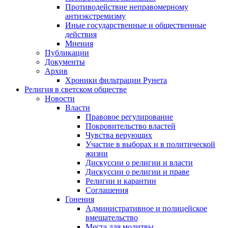
Противодействие неправомерному
антиэкстремизму
Иные государственные и общественные
действия
Мнения
Публикации
Документы
Архив
Хроники фильтрации Рунета
Религия в светском обществе
Новости
Власти
Правовое регулирование
Покровительство властей
Чувства верующих
Участие в выборах и в политической
жизни
Дискуссии о религии и власти
Дискуссии о религии и праве
Религии и карантин
Соглашения
Гонения
Административное и полицейское
вмешательство
Места для молитвы