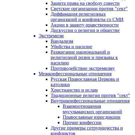
Защита права на свободу совести
Светские организации против "сект"
Диффамация религиозных
организаций и конфликты со СМИ
Акции в защиту нравственности
Дискуссии о религии и обществе
Экстремизм
Вандализм
Убийства и насилие
Разжигание национальной и
религиозной розни и призывы к
насилию
Противодействие экстремизму
Межконфессиональные отношения
Русская Православная Церковь и
католики
Христианство и ислам
Традиционные религии против "сект"
Внутриконфессиональные отношения
Взаимоотношения
мусульманских организаций
Православные юрисдикции
Прочие конфессии
Другие примеры сотрудничества и
конфликтов