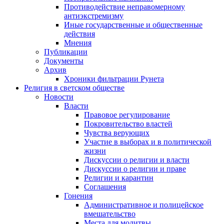
Противодействие неправомерному
антиэкстремизму
Иные государственные и общественные
действия
Мнения
Публикации
Документы
Архив
Хроники фильтрации Рунета
Религия в светском обществе
Новости
Власти
Правовое регулирование
Покровительство властей
Чувства верующих
Участие в выборах и в политической
жизни
Дискуссии о религии и власти
Дискуссии о религии и праве
Религии и карантин
Соглашения
Гонения
Административное и полицейское
вмешательство
Места для молитвы