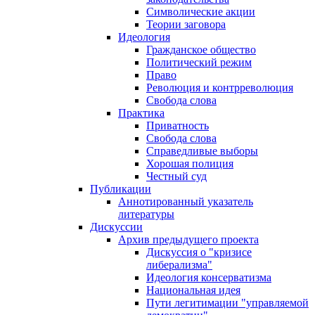
Символические акции
Теории заговора
Идеология
Гражданское общество
Политический режим
Право
Революция и контрреволюция
Свобода слова
Практика
Приватность
Свобода слова
Справедливые выборы
Хорошая полиция
Честный суд
Публикации
Аннотированный указатель
литературы
Дискуссии
Архив предыдущего проекта
Дискуссия о "кризисе
либерализма"
Идеология консерватизма
Национальная идея
Пути легитимации "управляемой