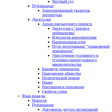
Честный суд
Публикации
Аннотированный указатель
литературы
Дискуссии
Архив предыдущего проекта
Дискуссия о "кризисе
либерализма"
Идеология консерватизма
Национальная идея
Пути легитимации "управляемой
демократии"
Ужесточение уголовного и
уголовно-процесуального
законодательства
Барометр демократии
Гражданское общество
Политический режим
Право
Революция и оппозиция
Свобода слова
Язык вражды
Новости
Публикации
Документы других организаций