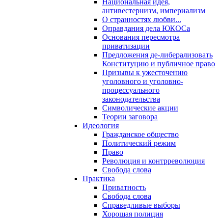
Национальная идея,
антивестернизм, империализм
О странностях любви...
Оправдания дела ЮКОСа
Основания пересмотра
приватизации
Предложения де-либерализовать
Конституцию и публичное право
Призывы к ужесточению
уголовного и уголовно-
процессуального
законодательства
Символические акции
Теории заговора
Идеология
Гражданское общество
Политический режим
Право
Революция и контрреволюция
Свобода слова
Практика
Приватность
Свобода слова
Справедливые выборы
Хорошая полиция