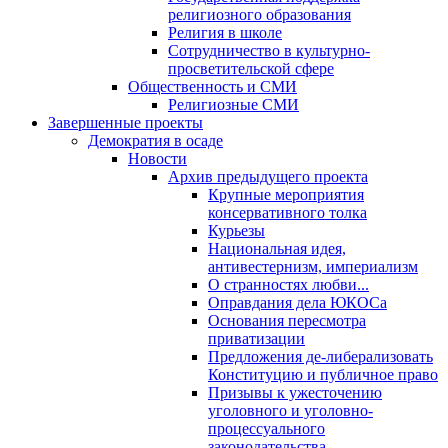
религиозного образования
Религия в школе
Сотрудничество в культурно-
просветительской сфере
Общественность и СМИ
Религиозные СМИ
Завершенные проекты
Демократия в осаде
Новости
Архив предыдущего проекта
Крупные мероприятия
консервативного толка
Курьезы
Национальная идея,
антивестернизм, империализм
О странностях любви...
Оправдания дела ЮКОСа
Основания пересмотра
приватизации
Предложения де-либерализовать
Конституцию и публичное право
Призывы к ужесточению
уголовного и уголовно-
процессуального
законодательства