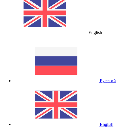
English
Русский
English