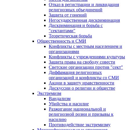
Отказ в регистрации и ликвидация
религиозных объединений
Защита от гонений
Негосударственная дискриминация
Дискриминация и борьба с
"сектантами"
Теоретическая борьба
Общественность и СМИ
Конфликты с местным населением и
организациями
Конфликты с учреждениями культуры
Защита права на свободу совести
Светские организации против "сект"
Диффамация религиозных
организаций и конфликты со СМИ
Акции в защиту нравственности
Дискуссии о религии и обществе
Экстремизм
Вандализм
Убийства и насилие
Разжигание национальной и
религиозной розни и призывы к
насилию
Противодействие экстремизму
Межконфессиональные отношения