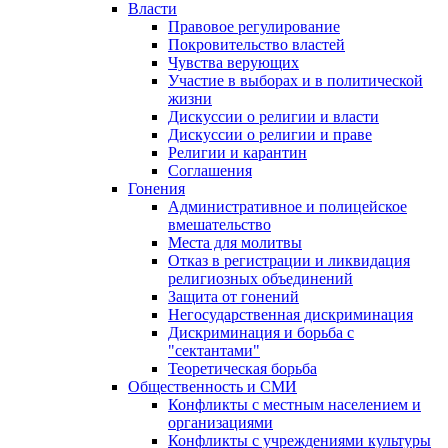
Власти
Правовое регулирование
Покровительство властей
Чувства верующих
Участие в выборах и в политической
жизни
Дискуссии о религии и власти
Дискуссии о религии и праве
Религии и карантин
Соглашения
Гонения
Административное и полицейское
вмешательство
Места для молитвы
Отказ в регистрации и ликвидация
религиозных объединений
Защита от гонений
Негосударственная дискриминация
Дискриминация и борьба с
"сектантами"
Теоретическая борьба
Общественность и СМИ
Конфликты с местным населением и
организациями
Конфликты с учреждениями культуры