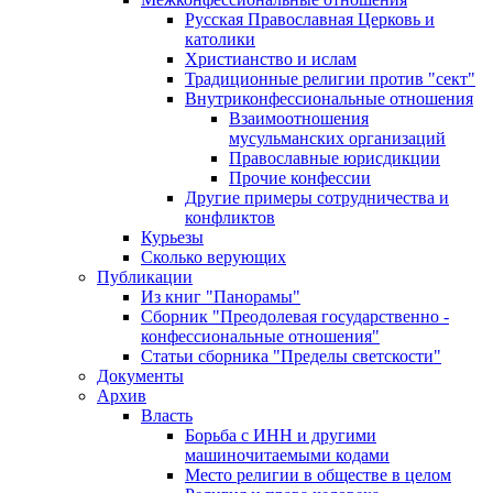
Русская Православная Церковь и
католики
Христианство и ислам
Традиционные религии против "сект"
Внутриконфессиональные отношения
Взаимоотношения
мусульманских организаций
Православные юрисдикции
Прочие конфессии
Другие примеры сотрудничества и
конфликтов
Курьезы
Сколько верующих
Публикации
Из книг "Панорамы"
Сборник "Преодолевая государственно -
конфессиональные отношения"
Статьи сборника "Пределы светскости"
Документы
Архив
Власть
Борьба с ИНН и другими
машиночитаемыми кодами
Место религии в обществе в целом