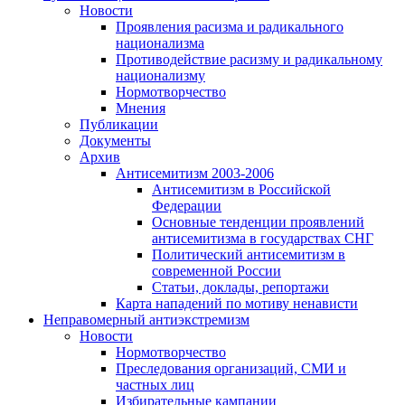
Новости
Проявления расизма и радикального
национализма
Противодействие расизму и радикальному
национализму
Нормотворчество
Мнения
Публикации
Документы
Архив
Антисемитизм 2003-2006
Антисемитизм в Российской
Федерации
Основные тенденции проявлений
антисемитизма в государствах СНГ
Политический антисемитизм в
современной России
Статьи, доклады, репортажи
Карта нападений по мотиву ненависти
Неправомерный антиэкстремизм
Новости
Нормотворчество
Преследования организаций, СМИ и
частных лиц
Избирательные кампании