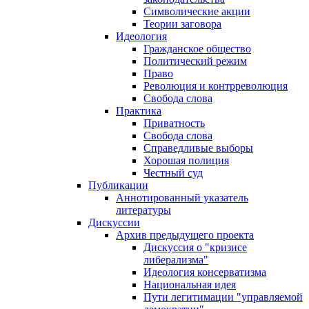
Символические акции
Теории заговора
Идеология
Гражданское общество
Политический режим
Право
Революция и контрреволюция
Свобода слова
Практика
Приватность
Свобода слова
Справедливые выборы
Хорошая полиция
Честный суд
Публикации
Аннотированный указатель
литературы
Дискуссии
Архив предыдущего проекта
Дискуссия о "кризисе
либерализма"
Идеология консерватизма
Национальная идея
Пути легитимации "управляемой