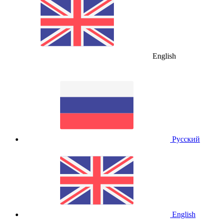
English
Русский
English