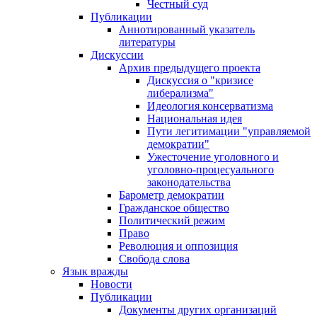
Честный суд
Публикации
Аннотированный указатель
литературы
Дискуссии
Архив предыдущего проекта
Дискуссия о "кризисе
либерализма"
Идеология консерватизма
Национальная идея
Пути легитимации "управляемой
демократии"
Ужесточение уголовного и
уголовно-процесуального
законодательства
Барометр демократии
Гражданское общество
Политический режим
Право
Революция и оппозиция
Свобода слова
Язык вражды
Новости
Публикации
Документы других организаций