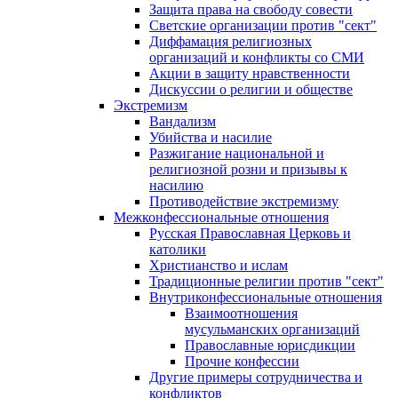
Защита права на свободу совести
Светские организации против "сект"
Диффамация религиозных
организаций и конфликты со СМИ
Акции в защиту нравственности
Дискуссии о религии и обществе
Экстремизм
Вандализм
Убийства и насилие
Разжигание национальной и
религиозной розни и призывы к
насилию
Противодействие экстремизму
Межконфессиональные отношения
Русская Православная Церковь и
католики
Христианство и ислам
Традиционные религии против "сект"
Внутриконфессиональные отношения
Взаимоотношения
мусульманских организаций
Православные юрисдикции
Прочие конфессии
Другие примеры сотрудничества и
конфликтов