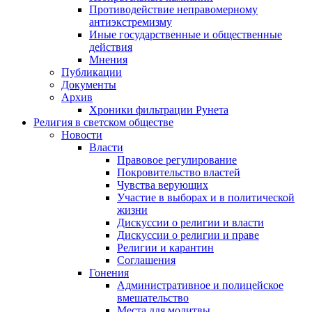
Противодействие неправомерному
антиэкстремизму
Иные государственные и общественные
действия
Мнения
Публикации
Документы
Архив
Хроники фильтрации Рунета
Религия в светском обществе
Новости
Власти
Правовое регулирование
Покровительство властей
Чувства верующих
Участие в выборах и в политической
жизни
Дискуссии о религии и власти
Дискуссии о религии и праве
Религии и карантин
Соглашения
Гонения
Административное и полицейское
вмешательство
Места для молитвы