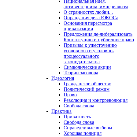
Национальная идея,
антивестернизм, империализм
О странностях любви...
Оправдания дела ЮКОСа
Основания пересмотра
приватизации
Предложения де-либерализовать
Конституцию и публичное право
Призывы к ужесточению
уголовного и уголовно-
процессуального
законодательства
Символические акции
Теории заговора
Идеология
Гражданское общество
Политический режим
Право
Революция и контрреволюция
Свобода слова
Практика
Приватность
Свобода слова
Справедливые выборы
Хорошая полиция