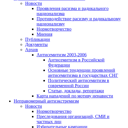
Новости
Проявления расизма и радикального
национализма
Противодействие расизму и радикальному
национализму
Нормотворчество
Мнения
Публикации
Документы
Архив
Антисемитизм 2003-2006
Антисемитизм в Российской
Федерации
Основные тенденции проявлений
антисемитизма в государствах СНГ
Политический антисемитизм в
современной России
Статьи, доклады, репортажи
Карта нападений по мотиву ненависти
Неправомерный антиэкстремизм
Новости
Нормотворчество
Преследования организаций, СМИ и
частных лиц
Избирательные кампании