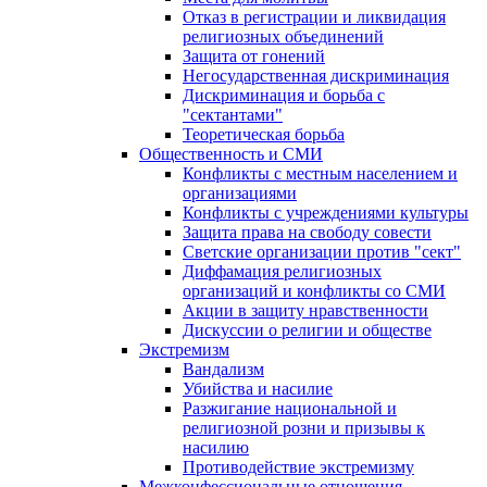
Отказ в регистрации и ликвидация
религиозных объединений
Защита от гонений
Негосударственная дискриминация
Дискриминация и борьба с
"сектантами"
Теоретическая борьба
Общественность и СМИ
Конфликты с местным населением и
организациями
Конфликты с учреждениями культуры
Защита права на свободу совести
Светские организации против "сект"
Диффамация религиозных
организаций и конфликты со СМИ
Акции в защиту нравственности
Дискуссии о религии и обществе
Экстремизм
Вандализм
Убийства и насилие
Разжигание национальной и
религиозной розни и призывы к
насилию
Противодействие экстремизму
Межконфессиональные отношения