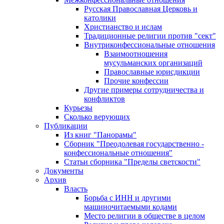
Русская Православная Церковь и
католики
Христианство и ислам
Традиционные религии против "сект"
Внутриконфессиональные отношения
Взаимоотношения
мусульманских организаций
Православные юрисдикции
Прочие конфессии
Другие примеры сотрудничества и
конфликтов
Курьезы
Сколько верующих
Публикации
Из книг "Панорамы"
Сборник "Преодолевая государственно -
конфессиональные отношения"
Статьи сборника "Пределы светскости"
Документы
Архив
Власть
Борьба с ИНН и другими
машиночитаемыми кодами
Место религии в обществе в целом