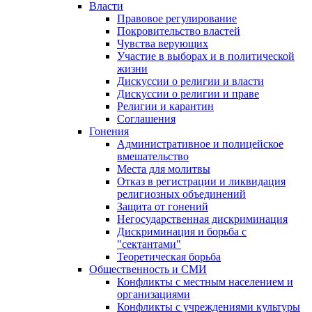
Власти
Правовое регулирование
Покровительство властей
Чувства верующих
Участие в выборах и в политической
жизни
Дискуссии о религии и власти
Дискуссии о религии и праве
Религии и карантин
Соглашения
Гонения
Административное и полицейское
вмешательство
Места для молитвы
Отказ в регистрации и ликвидация
религиозных объединений
Защита от гонений
Негосударственная дискриминация
Дискриминация и борьба с
"сектантами"
Теоретическая борьба
Общественность и СМИ
Конфликты с местным населением и
организациями
Конфликты с учреждениями культуры