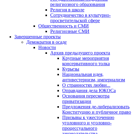
религиозного образования
Религия в школе
Сотрудничество в культурно-
просветительской сфере
Общественность и СМИ
Религиозные СМИ
Завершенные проекты
Демократия в осаде
Новости
Архив предыдущего проекта
Крупные мероприятия
консервативного толка
Курьезы
Национальная идея,
антивестернизм, империализм
О странностях любви...
Оправдания дела ЮКОСа
Основания пересмотра
приватизации
Предложения де-либерализовать
Конституцию и публичное право
Призывы к ужесточению
уголовного и уголовно-
процессуального
законодательства