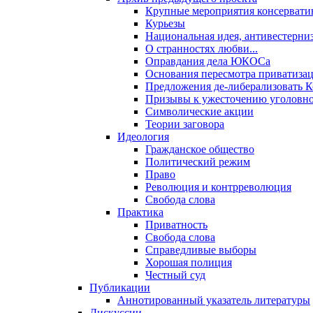
Крупные мероприятия консервати
Курьезы
Национальная идея, антивестерни
О странностях любви...
Оправдания дела ЮКОСа
Основания пересмотра приватиза
Предложения де-либерализовать 
Призывы к ужесточению уголовног
Символические акции
Теории заговора
Идеология
Гражданское общество
Политический режим
Право
Революция и контрреволюция
Свобода слова
Практика
Приватность
Свобода слова
Справедливые выборы
Хорошая полиция
Честный суд
Публикации
Аннотированный указатель литературы
Дискуссии