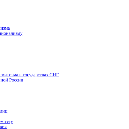
лизма
ционализму
емитизма в государствах СНГ
нной России
 лиц
емизму
вия