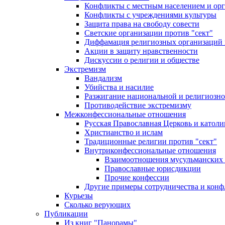
Конфликты с местным населением и ор
Конфликты с учреждениями культуры
Защита права на свободу совести
Светские организации против "сект"
Диффамация религиозных организаций
Акции в защиту нравственности
Дискуссии о религии и обществе
Экстремизм
Вандализм
Убийства и насилие
Разжигание национальной и религиозно
Противодействие экстремизму
Межконфессиональные отношения
Русская Православная Церковь и католи
Христианство и ислам
Традиционные религии против "сект"
Внутриконфессиональные отношения
Взаимоотношения мусульманских 
Православные юрисдикции
Прочие конфессии
Другие примеры сотрудничества и конф
Курьезы
Сколько верующих
Публикации
Из книг "Панорамы"