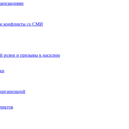
ганизациями
 и конфликты со СМИ
й розни и призывы к насилию
ки
организаций
ликтов