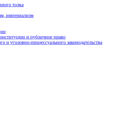
вного толка
зм, империализм
ции
Конституцию и публичное право
о и уголовно-процессуального законодательства