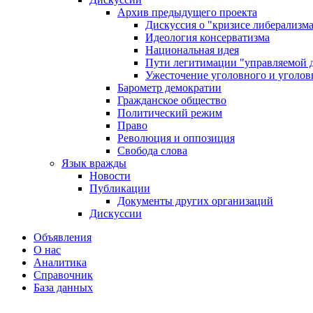
Архив предыдущего проекта
Дискуссия о "кризисе либерализм
Идеология консерватизма
Национальная идея
Пути легитимации "управляемой 
Ужесточение уголовного и уголов
Барометр демократии
Гражданское общество
Политический режим
Право
Революция и оппозиция
Свобода слова
Язык вражды
Новости
Публикации
Документы других организаций
Дискуссии
Объявления
О нас
Аналитика
Справочник
База данных