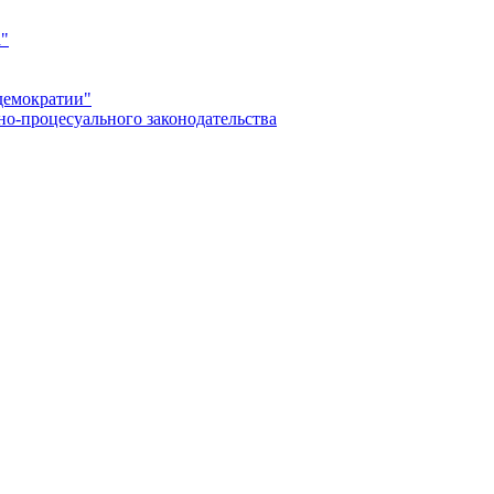
а"
демократии"
но-процесуального законодательства