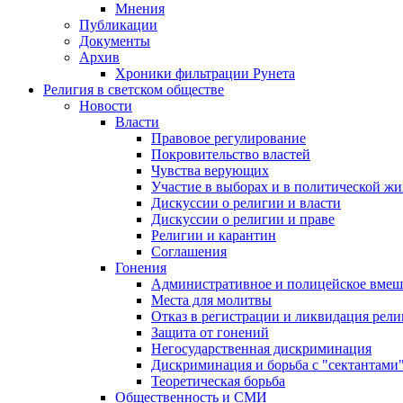
Мнения
Публикации
Документы
Архив
Хроники фильтрации Рунета
Религия в светском обществе
Новости
Власти
Правовое регулирование
Покровительство властей
Чувства верующих
Участие в выборах и в политической ж
Дискуссии о религии и власти
Дискуссии о религии и праве
Религии и карантин
Соглашения
Гонения
Административное и полицейское вмеш
Места для молитвы
Отказ в регистрации и ликвидация рел
Защита от гонений
Негосударственная дискриминация
Дискриминация и борьба с "сектантами
Теоретическая борьба
Общественность и СМИ