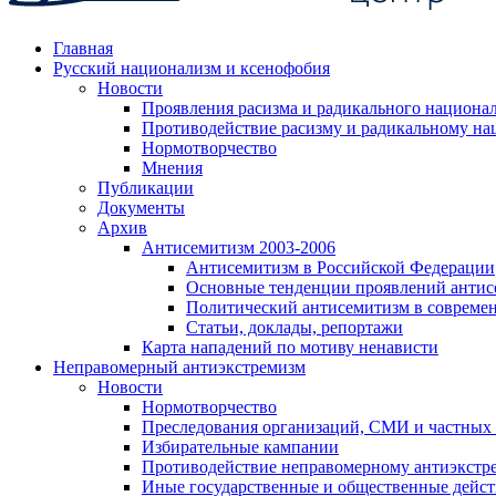
Главная
Русский национализм и ксенофобия
Новости
Проявления расизма и радикального национа
Противодействие расизму и радикальному на
Нормотворчество
Мнения
Публикации
Документы
Архив
Антисемитизм 2003-2006
Антисемитизм в Российской Федерации
Основные тенденции проявлений антис
Политический антисемитизм в совреме
Статьи, доклады, репортажи
Карта нападений по мотиву ненависти
Неправомерный антиэкстремизм
Новости
Нормотворчество
Преследования организаций, СМИ и частных
Избирательные кампании
Противодействие неправомерному антиэкстр
Иные государственные и общественные дейст