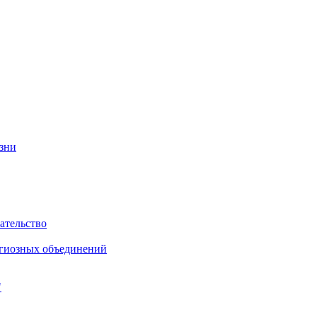
изни
ательство
игиозных объединений
"