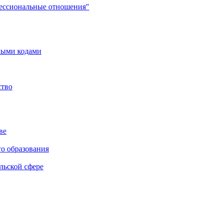
фессиональные отношения"
мыми кодами
ство
ве
го образования
льской сфере