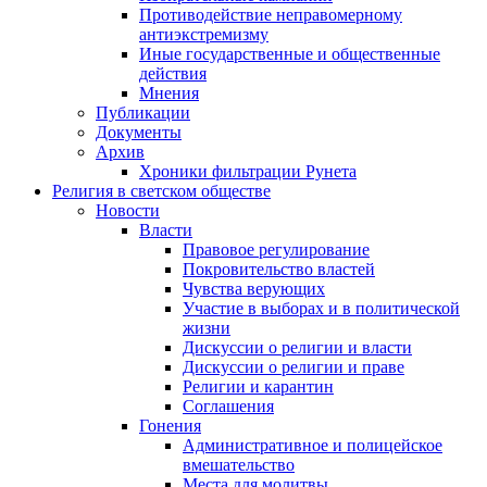
Противодействие неправомерному
антиэкстремизму
Иные государственные и общественные
действия
Мнения
Публикации
Документы
Архив
Хроники фильтрации Рунета
Религия в светском обществе
Новости
Власти
Правовое регулирование
Покровительство властей
Чувства верующих
Участие в выборах и в политической
жизни
Дискуссии о религии и власти
Дискуссии о религии и праве
Религии и карантин
Соглашения
Гонения
Административное и полицейское
вмешательство
Места для молитвы