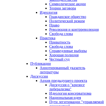
Символические акции
Теории заговора
Идеология
Гражданское общество
Политический режим
Право
Революция и контрреволюция
Свобода слова
Практика
Приватность
Свобода слова
Справедливые выборы
Хорошая полиция
Честный суд
Публикации
Аннотированный указатель
литературы
Дискуссии
Архив предыдущего проекта
Дискуссия о "кризисе
либерализма"
Идеология консерватизма
Национальная идея
Пути легитимации "управляемой