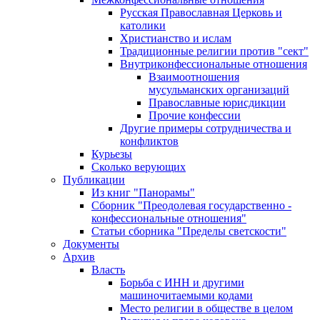
Русская Православная Церковь и
католики
Христианство и ислам
Традиционные религии против "сект"
Внутриконфессиональные отношения
Взаимоотношения
мусульманских организаций
Православные юрисдикции
Прочие конфессии
Другие примеры сотрудничества и
конфликтов
Курьезы
Сколько верующих
Публикации
Из книг "Панорамы"
Сборник "Преодолевая государственно -
конфессиональные отношения"
Статьи сборника "Пределы светскости"
Документы
Архив
Власть
Борьба с ИНН и другими
машиночитаемыми кодами
Место религии в обществе в целом