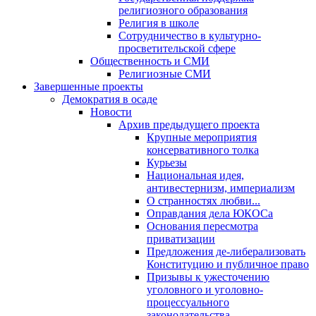
религиозного образования
Религия в школе
Сотрудничество в культурно-
просветительской сфере
Общественность и СМИ
Религиозные СМИ
Завершенные проекты
Демократия в осаде
Новости
Архив предыдущего проекта
Крупные мероприятия
консервативного толка
Курьезы
Национальная идея,
антивестернизм, империализм
О странностях любви...
Оправдания дела ЮКОСа
Основания пересмотра
приватизации
Предложения де-либерализовать
Конституцию и публичное право
Призывы к ужесточению
уголовного и уголовно-
процессуального
законодательства