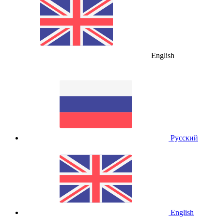
English
Русский
English