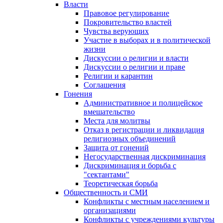
Власти
Правовое регулирование
Покровительство властей
Чувства верующих
Участие в выборах и в политической
жизни
Дискуссии о религии и власти
Дискуссии о религии и праве
Религии и карантин
Соглашения
Гонения
Административное и полицейское
вмешательство
Места для молитвы
Отказ в регистрации и ликвидация
религиозных объединений
Защита от гонений
Негосударственная дискриминация
Дискриминация и борьба с
"сектантами"
Теоретическая борьба
Общественность и СМИ
Конфликты с местным населением и
организациями
Конфликты с учреждениями культуры