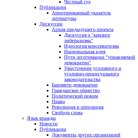
Честный суд
Публикации
Аннотированный указатель
литературы
Дискуссии
Архив предыдущего проекта
Дискуссия о "кризисе
либерализма"
Идеология консерватизма
Национальная идея
Пути легитимации "управляемой
демократии"
Ужесточение уголовного и
уголовно-процесуального
законодательства
Барометр демократии
Гражданское общество
Политический режим
Право
Революция и оппозиция
Свобода слова
Язык вражды
Новости
Публикации
Документы других организаций