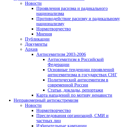
Новости
Проявления расизма и радикального
национализма
Противодействие расизму и радикальному
национализму
Нормотворчество
Мнения
Публикации
Документы
Архив
Антисемитизм 2003-2006
Антисемитизм в Российской
Федерации
Основные тенденции проявлений
антисемитизма в государствах СНГ
Политический антисемитизм в
современной России
Статьи, доклады, репортажи
Карта нападений по мотиву ненависти
Неправомерный антиэкстремизм
Новости
Нормотворчество
Преследования организаций, СМИ и
частных лиц
Избирательные кампании