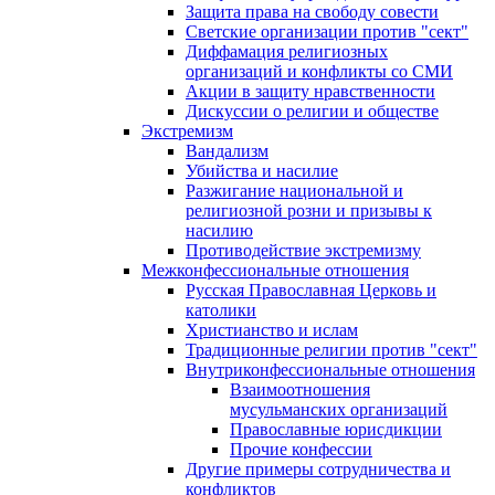
Защита права на свободу совести
Светские организации против "сект"
Диффамация религиозных
организаций и конфликты со СМИ
Акции в защиту нравственности
Дискуссии о религии и обществе
Экстремизм
Вандализм
Убийства и насилие
Разжигание национальной и
религиозной розни и призывы к
насилию
Противодействие экстремизму
Межконфессиональные отношения
Русская Православная Церковь и
католики
Христианство и ислам
Традиционные религии против "сект"
Внутриконфессиональные отношения
Взаимоотношения
мусульманских организаций
Православные юрисдикции
Прочие конфессии
Другие примеры сотрудничества и
конфликтов