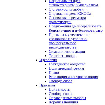
Национальная идея,
антивестернизм, империализм
О странностях любви...
Оправдания дела ЮКОСа
Основания пересмотра
приватизации
Предложения де-либерализовать
Конституцию и публичное право
Призывы к ужесточению
уголовного и уголовно-
процессуального
законодательства
Символические акции
Теории заговора
Идеология
Гражданское общество
Политический режим
Право
Революция и контрреволюция
Свобода слова
Практика
Приватность
Свобода слова
Справедливые выборы
Хорошая полиция