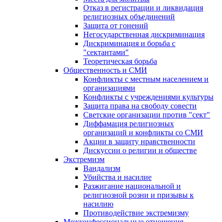
Отказ в регистрации и ликвидация
религиозных объединений
Защита от гонений
Негосударственная дискриминация
Дискриминация и борьба с
"сектантами"
Теоретическая борьба
Общественность и СМИ
Конфликты с местным населением и
организациями
Конфликты с учреждениями культуры
Защита права на свободу совести
Светские организации против "сект"
Диффамация религиозных
организаций и конфликты со СМИ
Акции в защиту нравственности
Дискуссии о религии и обществе
Экстремизм
Вандализм
Убийства и насилие
Разжигание национальной и
религиозной розни и призывы к
насилию
Противодействие экстремизму
Межконфессиональные отношения