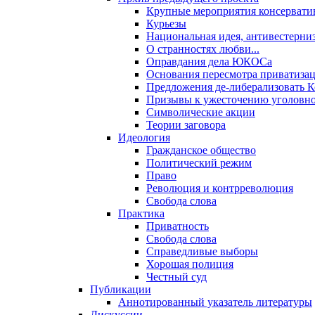
Крупные мероприятия консервати
Курьезы
Национальная идея, антивестерни
О странностях любви...
Оправдания дела ЮКОСа
Основания пересмотра приватиза
Предложения де-либерализовать 
Призывы к ужесточению уголовног
Символические акции
Теории заговора
Идеология
Гражданское общество
Политический режим
Право
Революция и контрреволюция
Свобода слова
Практика
Приватность
Свобода слова
Справедливые выборы
Хорошая полиция
Честный суд
Публикации
Аннотированный указатель литературы
Дискуссии