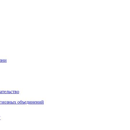
изни
ательство
игиозных объединений
"