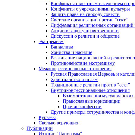
Конфликты с местным населением и ор
Конфликты с учреждениями культуры
Защита права на свободу совести
Светские организации против "сект"
Диффамация религиозных организаций
Акции в защиту нравственности
Дискуссии о религии и обществе
Экстремизм
Вандализм
Убийства и насилие
Разжигание национальной и религиозно
Противодействие экстремизму
Межконфессиональные отношения
Русская Православная Церковь и католи
Христианство и ислам
Традиционные религии против "сект"
Внутриконфессиональные отношения
Взаимоотношения мусульманских 
Православные юрисдикции
Прочие конфессии
Другие примеры сотрудничества и конф
Курьезы
Сколько верующих
Публикации
Из книг "Панорамы"