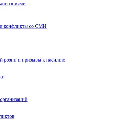
ганизациями
 и конфликты со СМИ
й розни и призывы к насилию
ки
организаций
ликтов