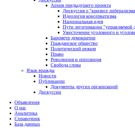
Архив предыдущего проекта
Дискуссия о "кризисе либерализм
Идеология консерватизма
Национальная идея
Пути легитимации "управляемой 
Ужесточение уголовного и уголов
Барометр демократии
Гражданское общество
Политический режим
Право
Революция и оппозиция
Свобода слова
Язык вражды
Новости
Публикации
Документы других организаций
Дискуссии
Объявления
О нас
Аналитика
Справочник
База данных