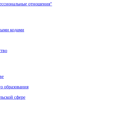
фессиональные отношения"
мыми кодами
ство
ве
го образования
льской сфере