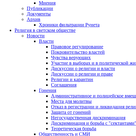
Мнения
Публикации
Документы
Архив
Хроники фильтрации Рунета
Религия в светском обществе
Новости
Власти
Правовое регулирование
Покровительство властей
Чувства верующих
Участие в выборах и в политической ж
Дискуссии о религии и власти
Дискуссии о религии и праве
Религии и карантин
Соглашения
Гонения
Административное и полицейское вмеш
Места для молитвы
Отказ в регистрации и ликвидация рел
Защита от гонений
Негосударственная дискриминация
Дискриминация и борьба с "сектантами
Теоретическая борьба
Общественность и СМИ