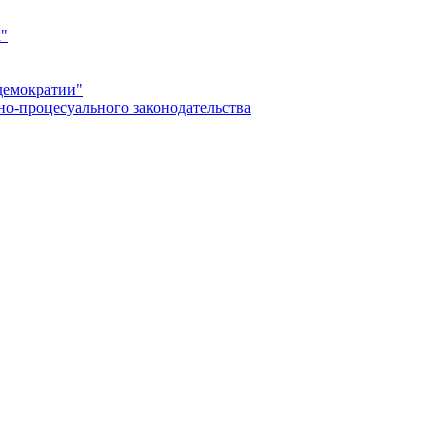
а"
демократии"
но-процесуального законодательства