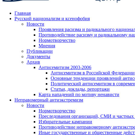
Главная
Русский национализм и ксенофобия
Новости
Проявления расизма и радикального национа
Противодействие расизму и радикальному на
Нормотворчество
Мнения
Публикации
Документы
Архив
Антисемитизм 2003-2006
Антисемитизм в Российской Федерации
Основные тенденции проявлений антис
Политический антисемитизм в совреме
Статьи, доклады, репортажи
Карта нападений по мотиву ненависти
Неправомерный антиэкстремизм
Новости
Нормотворчество
Преследования организаций, СМИ и частных
Избирательные кампании
Противодействие неправомерному антиэкстр
Иные государственные и общественные дейст