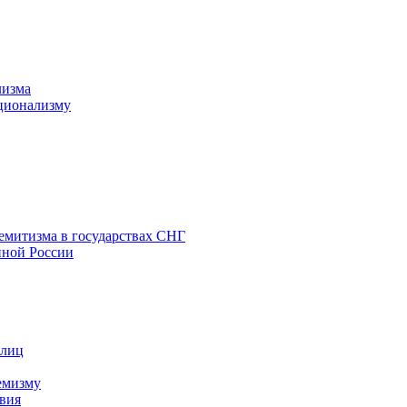
лизма
ционализму
емитизма в государствах СНГ
нной России
 лиц
емизму
вия