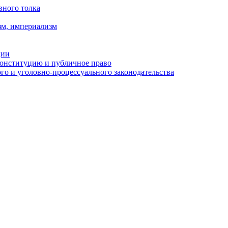
вного толка
зм, империализм
ции
Конституцию и публичное право
о и уголовно-процессуального законодательства