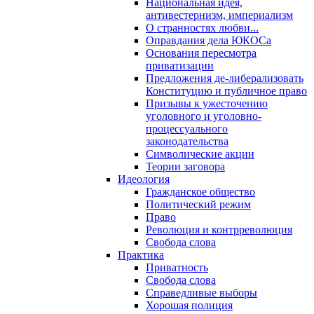
Национальная идея,
антивестернизм, империализм
О странностях любви...
Оправдания дела ЮКОСа
Основания пересмотра
приватизации
Предложения де-либерализовать
Конституцию и публичное право
Призывы к ужесточению
уголовного и уголовно-
процессуального
законодательства
Символические акции
Теории заговора
Идеология
Гражданское общество
Политический режим
Право
Революция и контрреволюция
Свобода слова
Практика
Приватность
Свобода слова
Справедливые выборы
Хорошая полиция