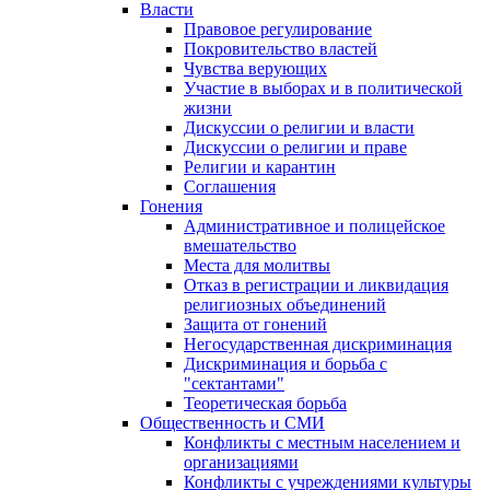
Власти
Правовое регулирование
Покровительство властей
Чувства верующих
Участие в выборах и в политической
жизни
Дискуссии о религии и власти
Дискуссии о религии и праве
Религии и карантин
Соглашения
Гонения
Административное и полицейское
вмешательство
Места для молитвы
Отказ в регистрации и ликвидация
религиозных объединений
Защита от гонений
Негосударственная дискриминация
Дискриминация и борьба с
"сектантами"
Теоретическая борьба
Общественность и СМИ
Конфликты с местным населением и
организациями
Конфликты с учреждениями культуры