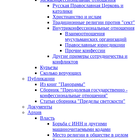
Русская Православная Церковь и
католики
Христианство и ислам
Традиционные религии против "сект"
Внутриконфессиональные отношения
Взаимоотношения
мусульманских организаций
Православные юрисдикции
Прочие конфессии
Другие примеры сотрудничества и
конфликтов
Курьезы
Сколько верующих
Публикации
Из книг "Панорамы"
Сборник "Преодолевая государственно -
конфессиональные отношения"
Статьи сборника "Пределы светскости"
Документы
Архив
Власть
Борьба с ИНН и другими
машиночитаемыми кодами
Место религии в обществе в целом