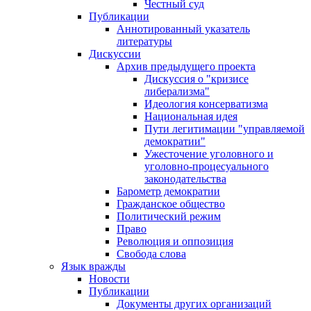
Честный суд
Публикации
Аннотированный указатель
литературы
Дискуссии
Архив предыдущего проекта
Дискуссия о "кризисе
либерализма"
Идеология консерватизма
Национальная идея
Пути легитимации "управляемой
демократии"
Ужесточение уголовного и
уголовно-процесуального
законодательства
Барометр демократии
Гражданское общество
Политический режим
Право
Революция и оппозиция
Свобода слова
Язык вражды
Новости
Публикации
Документы других организаций