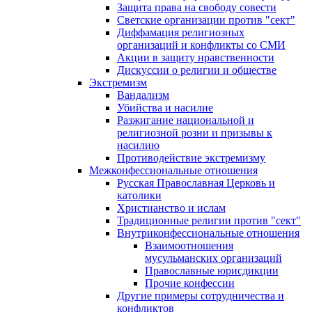
Защита права на свободу совести
Светские организации против "сект"
Диффамация религиозных
организаций и конфликты со СМИ
Акции в защиту нравственности
Дискуссии о религии и обществе
Экстремизм
Вандализм
Убийства и насилие
Разжигание национальной и
религиозной розни и призывы к
насилию
Противодействие экстремизму
Межконфессиональные отношения
Русская Православная Церковь и
католики
Христианство и ислам
Традиционные религии против "сект"
Внутриконфессиональные отношения
Взаимоотношения
мусульманских организаций
Православные юрисдикции
Прочие конфессии
Другие примеры сотрудничества и
конфликтов