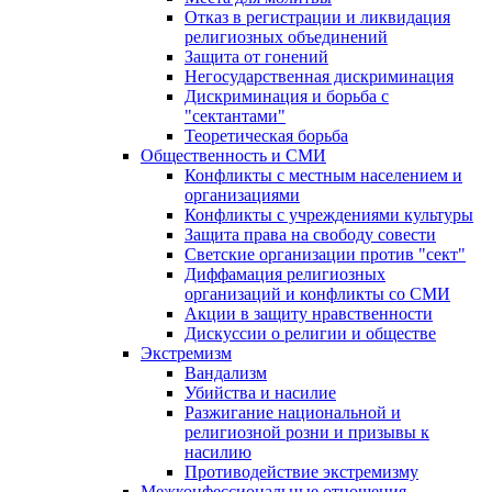
Отказ в регистрации и ликвидация
религиозных объединений
Защита от гонений
Негосударственная дискриминация
Дискриминация и борьба с
"сектантами"
Теоретическая борьба
Общественность и СМИ
Конфликты с местным населением и
организациями
Конфликты с учреждениями культуры
Защита права на свободу совести
Светские организации против "сект"
Диффамация религиозных
организаций и конфликты со СМИ
Акции в защиту нравственности
Дискуссии о религии и обществе
Экстремизм
Вандализм
Убийства и насилие
Разжигание национальной и
религиозной розни и призывы к
насилию
Противодействие экстремизму
Межконфессиональные отношения