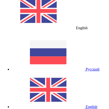
English
Русский
English