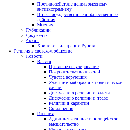
Противодействие неправомерному
антиэкстремизму
Иные государственные и общественные
действия
Мнения
Публикации
Документы
Архив
Хроники фильтрации Рунета
Религия в светском обществе
Новости
Власти
Правовое регулирование
Покровительство властей
Чувства верующих
Участие в выборах и в политической
жизни
Дискуссии о религии и власти
Дискуссии о религии и праве
Религии и карантин
Соглашения
Гонения
Административное и полицейское
вмешательство
Места для молитвы