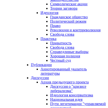
Символические акции
Теории заговора
Идеология
Гражданское общество
Политический режим
Право
Революция и контрреволюция
Свобода слова
Практика
Приватность
Свобода слова
Справедливые выборы
Хорошая полиция
Честный суд
Публикации
Аннотированный указатель
литературы
Дискуссии
Архив предыдущего проекта
Дискуссия о "кризисе
либерализма"
Идеология консерватизма
Национальная идея
Пути легитимации "управляемой