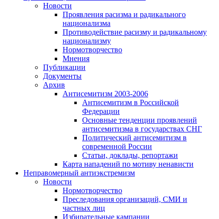
Новости
Проявления расизма и радикального
национализма
Противодействие расизму и радикальному
национализму
Нормотворчество
Мнения
Публикации
Документы
Архив
Антисемитизм 2003-2006
Антисемитизм в Российской
Федерации
Основные тенденции проявлений
антисемитизма в государствах СНГ
Политический антисемитизм в
современной России
Статьи, доклады, репортажи
Карта нападений по мотиву ненависти
Неправомерный антиэкстремизм
Новости
Нормотворчество
Преследования организаций, СМИ и
частных лиц
Избирательные кампании