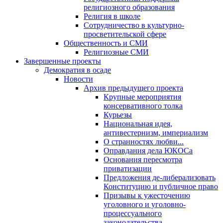
религиозного образования
Религия в школе
Сотрудничество в культурно-
просветительской сфере
Общественность и СМИ
Религиозные СМИ
Завершенные проекты
Демократия в осаде
Новости
Архив предыдущего проекта
Крупные мероприятия
консервативного толка
Курьезы
Национальная идея,
антивестернизм, империализм
О странностях любви...
Оправдания дела ЮКОСа
Основания пересмотра
приватизации
Предложения де-либерализовать
Конституцию и публичное право
Призывы к ужесточению
уголовного и уголовно-
процессуального
законодательства