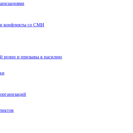
ганизациями
 и конфликты со СМИ
й розни и призывы к насилию
ки
организаций
ликтов