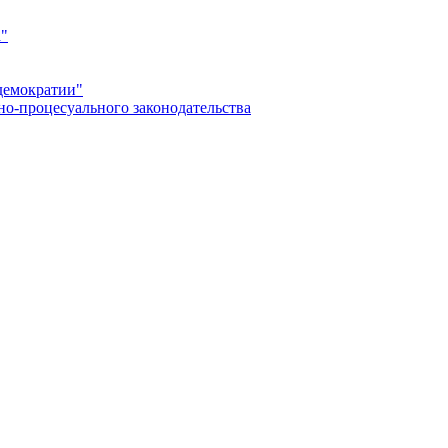
а"
демократии"
но-процесуального законодательства