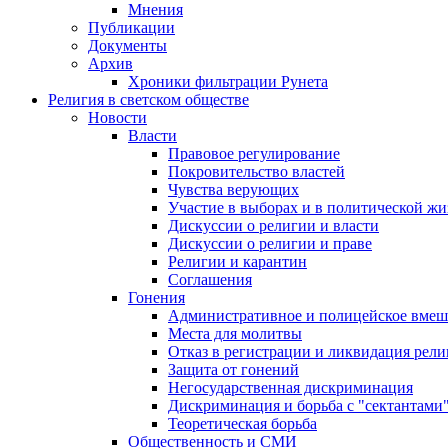
Мнения
Публикации
Документы
Архив
Хроники фильтрации Рунета
Религия в светском обществе
Новости
Власти
Правовое регулирование
Покровительство властей
Чувства верующих
Участие в выборах и в политической ж
Дискуссии о религии и власти
Дискуссии о религии и праве
Религии и карантин
Соглашения
Гонения
Административное и полицейское вмеш
Места для молитвы
Отказ в регистрации и ликвидация рел
Защита от гонений
Негосударственная дискриминация
Дискриминация и борьба с "сектантами
Теоретическая борьба
Общественность и СМИ