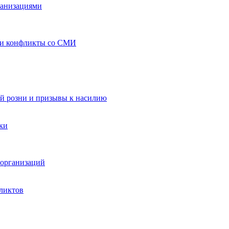
ганизациями
 и конфликты со СМИ
й розни и призывы к насилию
ки
организаций
ликтов