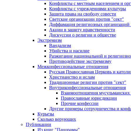
Конфликты с местным населением и ор
Конфликты с учреждениями культуры
Защита права на свободу совести
Светские организации против "сект"
Диффамация религиозных организаций
Акции в защиту нравственности
Дискуссии о религии и обществе
Экстремизм
Вандализм
Убийства и насилие
Разжигание национальной и религиозно
Противодействие экстремизму
Межконфессиональные отношения
Русская Православная Церковь и католи
Христианство и ислам
Традиционные религии против "сект"
Внутриконфессиональные отношения
Взаимоотношения мусульманских 
Православные юрисдикции
Прочие конфессии
Другие примеры сотрудничества и конф
Курьезы
Сколько верующих
Публикации
Из книг "Панорамы"