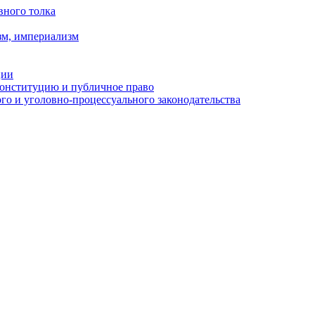
вного толка
зм, империализм
ции
Конституцию и публичное право
о и уголовно-процессуального законодательства