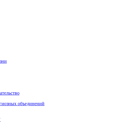
изни
ательство
игиозных объединений
"