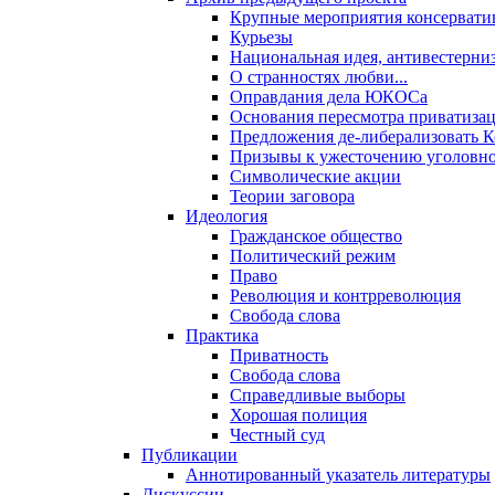
Крупные мероприятия консервати
Курьезы
Национальная идея, антивестерни
О странностях любви...
Оправдания дела ЮКОСа
Основания пересмотра приватиза
Предложения де-либерализовать 
Призывы к ужесточению уголовног
Символические акции
Теории заговора
Идеология
Гражданское общество
Политический режим
Право
Революция и контрреволюция
Свобода слова
Практика
Приватность
Свобода слова
Справедливые выборы
Хорошая полиция
Честный суд
Публикации
Аннотированный указатель литературы
Дискуссии