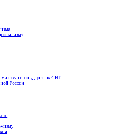
лизма
ционализму
емитизма в государствах СНГ
нной России
 лиц
емизму
вия