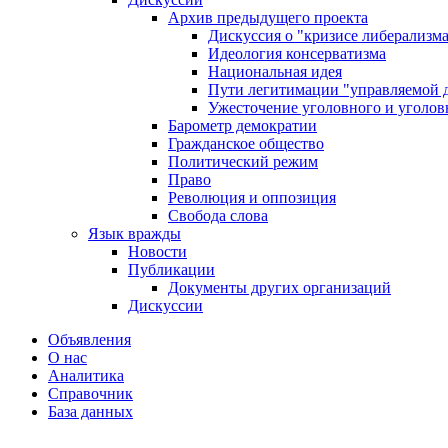
Архив предыдущего проекта
Дискуссия о "кризисе либерализм
Идеология консерватизма
Национальная идея
Пути легитимации "управляемой 
Ужесточение уголовного и уголов
Барометр демократии
Гражданское общество
Политический режим
Право
Революция и оппозиция
Свобода слова
Язык вражды
Новости
Публикации
Документы других организаций
Дискуссии
Объявления
О нас
Аналитика
Справочник
База данных