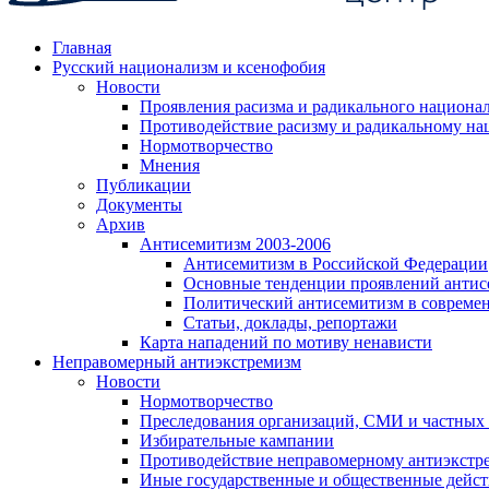
Главная
Русский национализм и ксенофобия
Новости
Проявления расизма и радикального национа
Противодействие расизму и радикальному на
Нормотворчество
Мнения
Публикации
Документы
Архив
Антисемитизм 2003-2006
Антисемитизм в Российской Федерации
Основные тенденции проявлений антис
Политический антисемитизм в совреме
Статьи, доклады, репортажи
Карта нападений по мотиву ненависти
Неправомерный антиэкстремизм
Новости
Нормотворчество
Преследования организаций, СМИ и частных
Избирательные кампании
Противодействие неправомерному антиэкстр
Иные государственные и общественные дейст