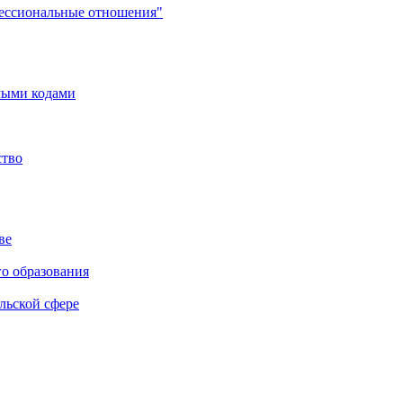
фессиональные отношения"
мыми кодами
ство
ве
го образования
льской сфере