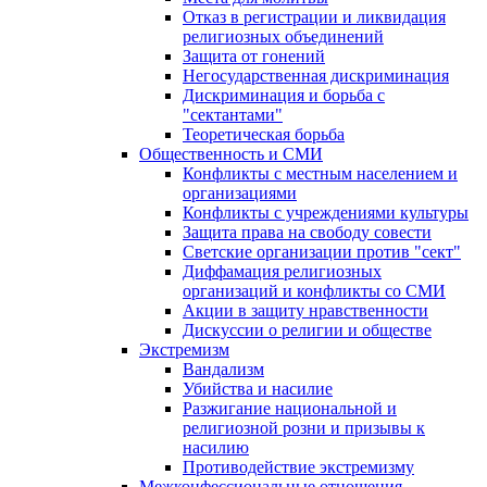
Отказ в регистрации и ликвидация
религиозных объединений
Защита от гонений
Негосударственная дискриминация
Дискриминация и борьба с
"сектантами"
Теоретическая борьба
Общественность и СМИ
Конфликты с местным населением и
организациями
Конфликты с учреждениями культуры
Защита права на свободу совести
Светские организации против "сект"
Диффамация религиозных
организаций и конфликты со СМИ
Акции в защиту нравственности
Дискуссии о религии и обществе
Экстремизм
Вандализм
Убийства и насилие
Разжигание национальной и
религиозной розни и призывы к
насилию
Противодействие экстремизму
Межконфессиональные отношения