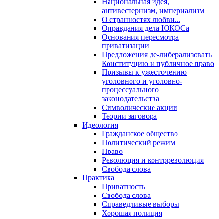
Национальная идея,
антивестернизм, империализм
О странностях любви...
Оправдания дела ЮКОСа
Основания пересмотра
приватизации
Предложения де-либерализовать
Конституцию и публичное право
Призывы к ужесточению
уголовного и уголовно-
процессуального
законодательства
Символические акции
Теории заговора
Идеология
Гражданское общество
Политический режим
Право
Революция и контрреволюция
Свобода слова
Практика
Приватность
Свобода слова
Справедливые выборы
Хорошая полиция