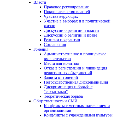
Власти
Правовое регулирование
Покровительство властей
Чувства верующих
Участие в выборах и в политической
жизни
Дискуссии о религии и власти
Дискуссии о религии и праве
Религии и карантин
Соглашения
Гонения
Административное и полицейское
вмешательство
Места для молитвы
Отказ в регистрации и ликвидация
религиозных объединений
Защита от гонений
Негосударственная дискриминация
Дискриминация и борьба с
"сектантами"
Теоретическая борьба
Общественность и СМИ
Конфликты с местным населением и
организациями
Конфликты с учреждениями культуры