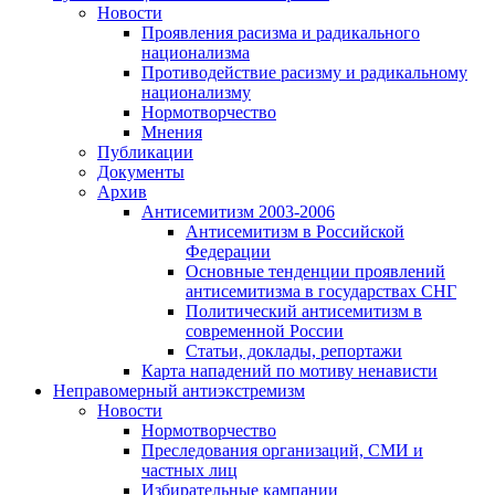
Новости
Проявления расизма и радикального
национализма
Противодействие расизму и радикальному
национализму
Нормотворчество
Мнения
Публикации
Документы
Архив
Антисемитизм 2003-2006
Антисемитизм в Российской
Федерации
Основные тенденции проявлений
антисемитизма в государствах СНГ
Политический антисемитизм в
современной России
Статьи, доклады, репортажи
Карта нападений по мотиву ненависти
Неправомерный антиэкстремизм
Новости
Нормотворчество
Преследования организаций, СМИ и
частных лиц
Избирательные кампании