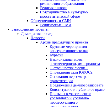
религиозного образования
Религия в школе
Сотрудничество в культурно-
просветительской сфере
Общественность и СМИ
Религиозные СМИ
Завершенные проекты
Демократия в осаде
Новости
Архив предыдущего проекта
Крупные мероприятия
консервативного толка
Курьезы
Национальная идея,
антивестернизм, империализм
О странностях любви...
Оправдания дела ЮКОСа
Основания пересмотра
приватизации
Предложения де-либерализовать
Конституцию и публичное право
Призывы к ужесточению
уголовного и уголовно-
процессуального
законодательства