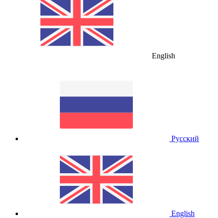
English
Русский
English