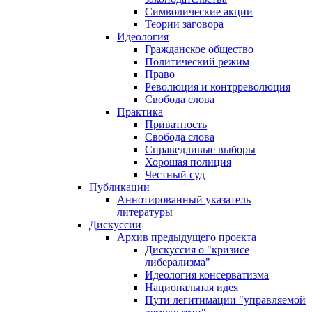
Символические акции
Теории заговора
Идеология
Гражданское общество
Политический режим
Право
Революция и контрреволюция
Свобода слова
Практика
Приватность
Свобода слова
Справедливые выборы
Хорошая полиция
Честный суд
Публикации
Аннотированный указатель
литературы
Дискуссии
Архив предыдущего проекта
Дискуссия о "кризисе
либерализма"
Идеология консерватизма
Национальная идея
Пути легитимации "управляемой