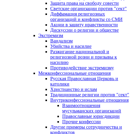
Защита права на свободу совести
Светские организации против "сект"
Диффамация религиозных
организаций и конфликты со СМИ
Акции в защиту нравственности
Дискуссии о религии и обществе
Экстремизм
Вандализм
Убийства и насилие
Разжигание национальной и
религиозной розни и призывы к
насилию
Противодействие экстремизму
Межконфессиональные отношения
Русская Православная Церковь и
католики
Христианство и ислам
Традиционные религии против "сект"
Внутриконфессиональные отношения
Взаимоотношения
мусульманских организаций
Православные юрисдикции
Прочие конфессии
Другие примеры сотрудничества и
конфликтов