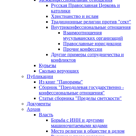
Русская Православная Церковь и
католики
Христианство и ислам
Традиционные религии против "сект"
Внутриконфессиональные отношения
Взаимоотношения
мусульманских организаций
Православные юрисдикции
Прочие конфессии
Другие примеры сотрудничества и
конфликтов
Курьезы
Сколько верующих
Публикации
Из книг "Панорамы"
Сборник "Преодолевая государственно -
конфессиональные отношения"
Статьи сборника "Пределы светскости"
Документы
Архив
Власть
Борьба с ИНН и другими
машиночитаемыми кодами
Место религии в обществе в целом