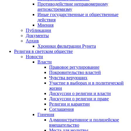
Противодействие неправомерному
антиэкстремизму
Иные государственные и общественные
действия
Мнения
Публикации
Документы
Архив
Хроники фильтрации Рунета
Религия в светском обществе
Новости
Власти
Правовое регулирование
Покровительство властей
Чувства верующих
Участие в выборах и в политической
жизни
Дискуссии о религии и власти
Дискуссии о религии и праве
Религии и карантин
Соглашения
Гонения
Административное и полицейское
вмешательство
Места для молитвы