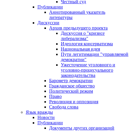
Честный суд
Публикации
Аннотированный указатель
литературы
Дискуссии
Архив предыдущего проекта
Дискуссия о "кризисе
либерализма"
Идеология консерватизма
Национальная идея
Пути легитимации "управляемой
демократии"
Ужесточение уголовного и
уголовно-процесуального
законодательства
Барометр демократии
Гражданское общество
Политический режим
Право
Революция и оппозиция
Свобода слова
Язык вражды
Новости
Публикации
Документы других организаций