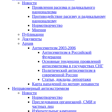
Новости
Проявления расизма и радикального
национализма
Противодействие расизму и радикальному
национализму
Нормотворчество
Мнения
Публикации
Документы
Архив
Антисемитизм 2003-2006
Антисемитизм в Российской
Федерации
Основные тенденции проявлений
антисемитизма в государствах СНГ
Политический антисемитизм в
современной России
Статьи, доклады, репортажи
Карта нападений по мотиву ненависти
Неправомерный антиэкстремизм
Новости
Нормотворчество
Преследования организаций, СМИ и
частных лиц
Избирательные кампании