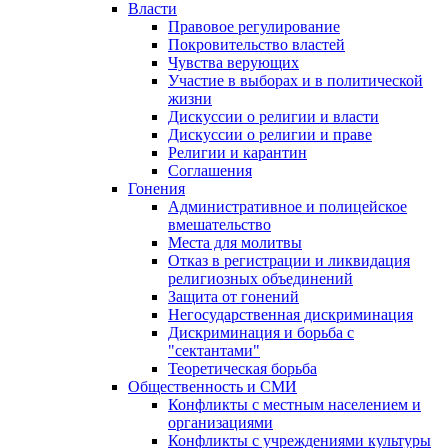
Власти
Правовое регулирование
Покровительство властей
Чувства верующих
Участие в выборах и в политической
жизни
Дискуссии о религии и власти
Дискуссии о религии и праве
Религии и карантин
Соглашения
Гонения
Административное и полицейское
вмешательство
Места для молитвы
Отказ в регистрации и ликвидация
религиозных объединений
Защита от гонений
Негосударственная дискриминация
Дискриминация и борьба с
"сектантами"
Теоретическая борьба
Общественность и СМИ
Конфликты с местным населением и
организациями
Конфликты с учреждениями культуры