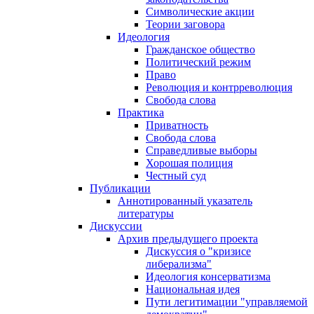
Символические акции
Теории заговора
Идеология
Гражданское общество
Политический режим
Право
Революция и контрреволюция
Свобода слова
Практика
Приватность
Свобода слова
Справедливые выборы
Хорошая полиция
Честный суд
Публикации
Аннотированный указатель
литературы
Дискуссии
Архив предыдущего проекта
Дискуссия о "кризисе
либерализма"
Идеология консерватизма
Национальная идея
Пути легитимации "управляемой