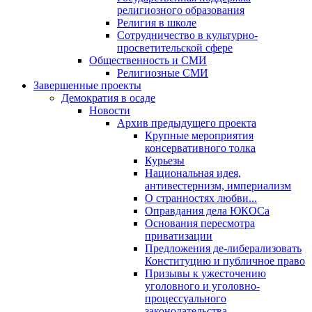
религиозного образования
Религия в школе
Сотрудничество в культурно-
просветительской сфере
Общественность и СМИ
Религиозные СМИ
Завершенные проекты
Демократия в осаде
Новости
Архив предыдущего проекта
Крупные мероприятия
консервативного толка
Курьезы
Национальная идея,
антивестернизм, империализм
О странностях любви...
Оправдания дела ЮКОСа
Основания пересмотра
приватизации
Предложения де-либерализовать
Конституцию и публичное право
Призывы к ужесточению
уголовного и уголовно-
процессуального
законодательства