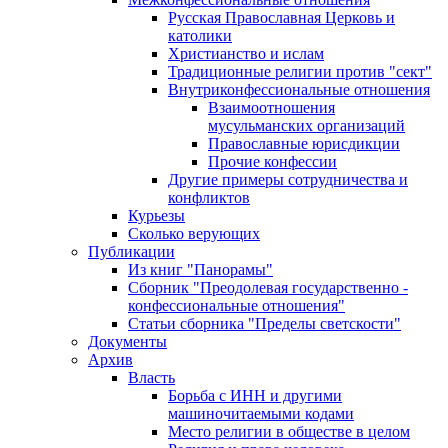
Русская Православная Церковь и
католики
Христианство и ислам
Традиционные религии против "сект"
Внутриконфессиональные отношения
Взаимоотношения
мусульманских организаций
Православные юрисдикции
Прочие конфессии
Другие примеры сотрудничества и
конфликтов
Курьезы
Сколько верующих
Публикации
Из книг "Панорамы"
Сборник "Преодолевая государственно -
конфессиональные отношения"
Статьи сборника "Пределы светскости"
Документы
Архив
Власть
Борьба с ИНН и другими
машиночитаемыми кодами
Место религии в обществе в целом