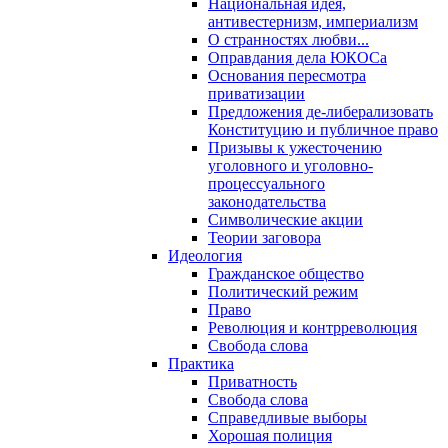
Национальная идея,
антивестернизм, империализм
О странностях любви...
Оправдания дела ЮКОСа
Основания пересмотра
приватизации
Предложения де-либерализовать
Конституцию и публичное право
Призывы к ужесточению
уголовного и уголовно-
процессуального
законодательства
Символические акции
Теории заговора
Идеология
Гражданское общество
Политический режим
Право
Революция и контрреволюция
Свобода слова
Практика
Приватность
Свобода слова
Справедливые выборы
Хорошая полиция