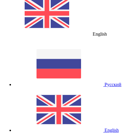
English
Русский
English