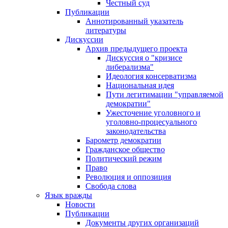
Честный суд
Публикации
Аннотированный указатель
литературы
Дискуссии
Архив предыдущего проекта
Дискуссия о "кризисе
либерализма"
Идеология консерватизма
Национальная идея
Пути легитимации "управляемой
демократии"
Ужесточение уголовного и
уголовно-процесуального
законодательства
Барометр демократии
Гражданское общество
Политический режим
Право
Революция и оппозиция
Свобода слова
Язык вражды
Новости
Публикации
Документы других организаций