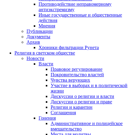
Противодействие неправомерному
антиэкстремизму
Иные государственные и общественные
действия
Мнения
Публикации
Документы
Архив
Хроники фильтрации Рунета
Религия в светском обществе
Новости
Власти
Правовое регулирование
Покровительство властей
Чувства верующих
Участие в выборах и в политической
жизни
Дискуссии о религии и власти
Дискуссии о религии и праве
Религии и карантин
Соглашения
Гонения
Административное и полицейское
вмешательство
Места для молитвы