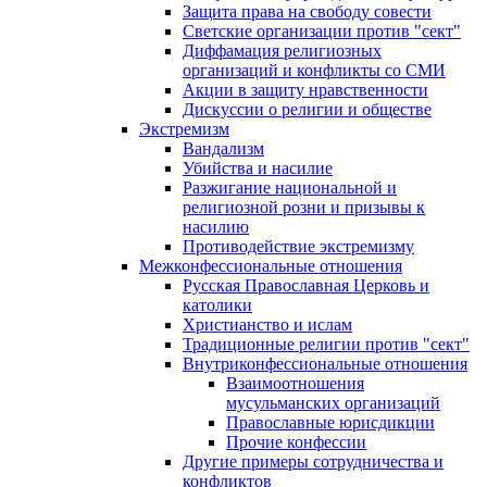
Защита права на свободу совести
Светские организации против "сект"
Диффамация религиозных
организаций и конфликты со СМИ
Акции в защиту нравственности
Дискуссии о религии и обществе
Экстремизм
Вандализм
Убийства и насилие
Разжигание национальной и
религиозной розни и призывы к
насилию
Противодействие экстремизму
Межконфессиональные отношения
Русская Православная Церковь и
католики
Христианство и ислам
Традиционные религии против "сект"
Внутриконфессиональные отношения
Взаимоотношения
мусульманских организаций
Православные юрисдикции
Прочие конфессии
Другие примеры сотрудничества и
конфликтов