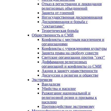
Отказ в регистрации и ликвидация
религиозных объединений
Защита от гонений
Негосударственная дискриминация
Дискриминация и борьба с
"сектантами"
Теоретическая борьба
Общественность и СМИ
Конфликты с местным населением и
организациями
Конфликты с учреждениями культуры
Защита права на свободу совести
Светские организации против "сект"
Диффамация религиозных
организаций и конфликты со СМИ
Акции в защиту нравственности
Дискуссии о религии и обществе
Экстремизм
Вандализм
Убийства и насилие
Разжигание национальной и
религиозной розни и призывы к
насилию
Противодействие экстремизму
Межконфессиональные отношения