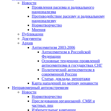
Новости
Проявления расизма и радикального
национализма
Противодействие расизму и радикальному
национализму
Нормотворчество
Мнения
Публикации
Документы
Архив
Антисемитизм 2003-2006
Антисемитизм в Российской
Федерации
Основные тенденции проявлений
антисемитизма в государствах СНГ
Политический антисемитизм в
современной России
Статьи, доклады, репортажи
Карта нападений по мотиву ненависти
Неправомерный антиэкстремизм
Новости
Нормотворчество
Преследования организаций, СМИ и
частных лиц
Избирательные кампании