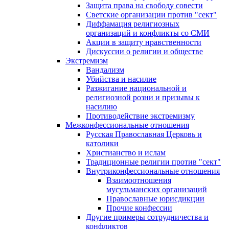
Защита права на свободу совести
Светские организации против "сект"
Диффамация религиозных
организаций и конфликты со СМИ
Акции в защиту нравственности
Дискуссии о религии и обществе
Экстремизм
Вандализм
Убийства и насилие
Разжигание национальной и
религиозной розни и призывы к
насилию
Противодействие экстремизму
Межконфессиональные отношения
Русская Православная Церковь и
католики
Христианство и ислам
Традиционные религии против "сект"
Внутриконфессиональные отношения
Взаимоотношения
мусульманских организаций
Православные юрисдикции
Прочие конфессии
Другие примеры сотрудничества и
конфликтов