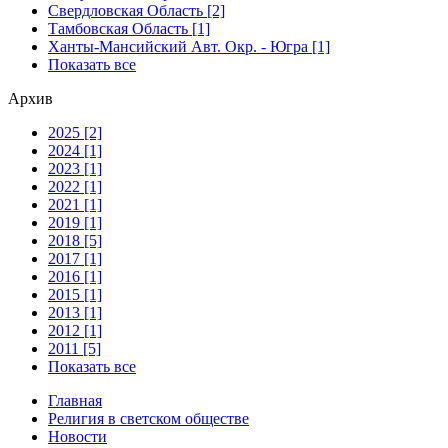
Свердловская Область [2]
Тамбовская Область [1]
Ханты-Мансийский Авт. Окр. - Югра [1]
Показать все
Архив
2025 [2]
2024 [1]
2023 [1]
2022 [1]
2021 [1]
2019 [1]
2018 [5]
2017 [1]
2016 [1]
2015 [1]
2013 [1]
2012 [1]
2011 [5]
Показать все
Главная
Религия в светском обществе
Новости