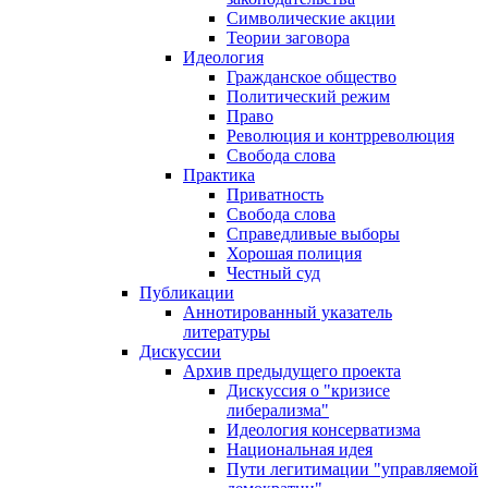
Символические акции
Теории заговора
Идеология
Гражданское общество
Политический режим
Право
Революция и контрреволюция
Свобода слова
Практика
Приватность
Свобода слова
Справедливые выборы
Хорошая полиция
Честный суд
Публикации
Аннотированный указатель
литературы
Дискуссии
Архив предыдущего проекта
Дискуссия о "кризисе
либерализма"
Идеология консерватизма
Национальная идея
Пути легитимации "управляемой