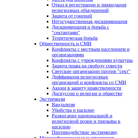
Отказ в регистрации и ликвидация
религиозных объединений
Защита от гонений
Негосударственная дискриминация
Дискриминация и борьба с
"сектантами"
Теоретическая борьба
Общественность и СМИ
Конфликты с местным населением и
организациями
Конфликты с учреждениями культуры
Защита права на свободу совести
Светские организации против "сект"
Диффамация религиозных
организаций и конфликты со СМИ
Акции в защиту нравственности
Дискуссии о религии и обществе
Экстремизм
Вандализм
Убийства и насилие
Разжигание национальной и
религиозной розни и призывы к
насилию
Противодействие экстремизму
Межконфессиональные отношения