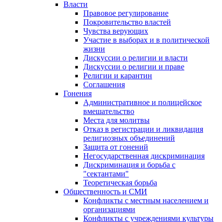
Власти
Правовое регулирование
Покровительство властей
Чувства верующих
Участие в выборах и в политической
жизни
Дискуссии о религии и власти
Дискуссии о религии и праве
Религии и карантин
Соглашения
Гонения
Административное и полицейское
вмешательство
Места для молитвы
Отказ в регистрации и ликвидация
религиозных объединений
Защита от гонений
Негосударственная дискриминация
Дискриминация и борьба с
"сектантами"
Теоретическая борьба
Общественность и СМИ
Конфликты с местным населением и
организациями
Конфликты с учреждениями культуры