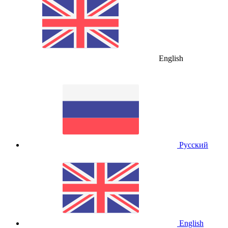
English
Русский
English