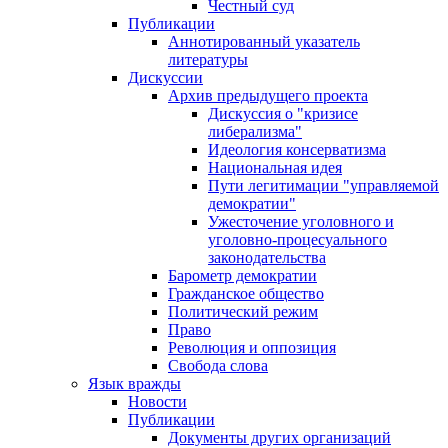
Честный суд
Публикации
Аннотированный указатель
литературы
Дискуссии
Архив предыдущего проекта
Дискуссия о "кризисе
либерализма"
Идеология консерватизма
Национальная идея
Пути легитимации "управляемой
демократии"
Ужесточение уголовного и
уголовно-процесуального
законодательства
Барометр демократии
Гражданское общество
Политический режим
Право
Революция и оппозиция
Свобода слова
Язык вражды
Новости
Публикации
Документы других организаций