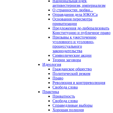
Национальная идея,
антивестернизм, империализм
О странностях любви...
Оправдания дела ЮКОСа
Основания пересмотра
приватизации
Предложения де-либерализовать
Конституцию и публичное право
Призывы к ужесточению
уголовного и уголовно-
процессуального
законодательства
Символические акции
Теории заговора
Идеология
Гражданское общество
Политический режим
Право
Революция и контрреволюция
Свобода слова
Практика
Приватность
Свобода слова
Справедливые выборы
Хорошая полиция