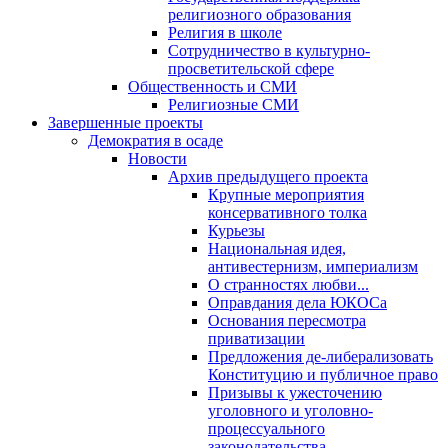
религиозного образования
Религия в школе
Сотрудничество в культурно-
просветительской сфере
Общественность и СМИ
Религиозные СМИ
Завершенные проекты
Демократия в осаде
Новости
Архив предыдущего проекта
Крупные мероприятия
консервативного толка
Курьезы
Национальная идея,
антивестернизм, империализм
О странностях любви...
Оправдания дела ЮКОСа
Основания пересмотра
приватизации
Предложения де-либерализовать
Конституцию и публичное право
Призывы к ужесточению
уголовного и уголовно-
процессуального
законодательства