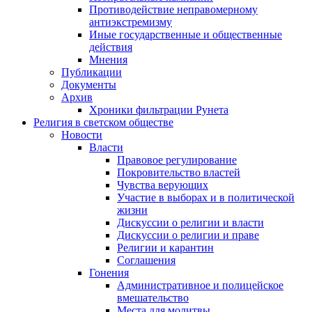
Противодействие неправомерному
антиэкстремизму
Иные государственные и общественные
действия
Мнения
Публикации
Документы
Архив
Хроники фильтрации Рунета
Религия в светском обществе
Новости
Власти
Правовое регулирование
Покровительство властей
Чувства верующих
Участие в выборах и в политической
жизни
Дискуссии о религии и власти
Дискуссии о религии и праве
Религии и карантин
Соглашения
Гонения
Административное и полицейское
вмешательство
Места для молитвы