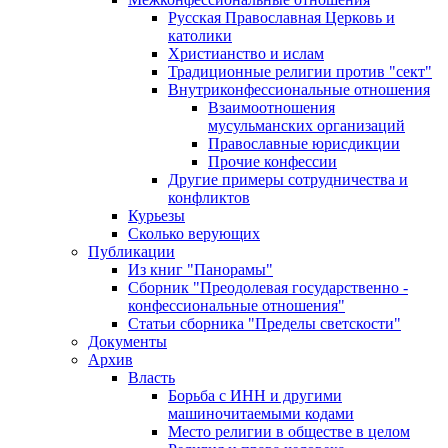
Русская Православная Церковь и
католики
Христианство и ислам
Традиционные религии против "сект"
Внутриконфессиональные отношения
Взаимоотношения
мусульманских организаций
Православные юрисдикции
Прочие конфессии
Другие примеры сотрудничества и
конфликтов
Курьезы
Сколько верующих
Публикации
Из книг "Панорамы"
Сборник "Преодолевая государственно -
конфессиональные отношения"
Статьи сборника "Пределы светскости"
Документы
Архив
Власть
Борьба с ИНН и другими
машиночитаемыми кодами
Место религии в обществе в целом