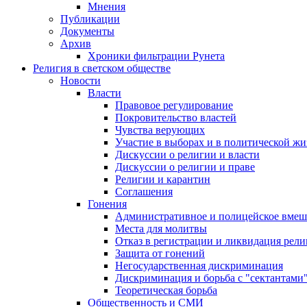
Мнения
Публикации
Документы
Архив
Хроники фильтрации Рунета
Религия в светском обществе
Новости
Власти
Правовое регулирование
Покровительство властей
Чувства верующих
Участие в выборах и в политической ж
Дискуссии о религии и власти
Дискуссии о религии и праве
Религии и карантин
Соглашения
Гонения
Административное и полицейское вмеш
Места для молитвы
Отказ в регистрации и ликвидация рел
Защита от гонений
Негосударственная дискриминация
Дискриминация и борьба с "сектантами
Теоретическая борьба
Общественность и СМИ