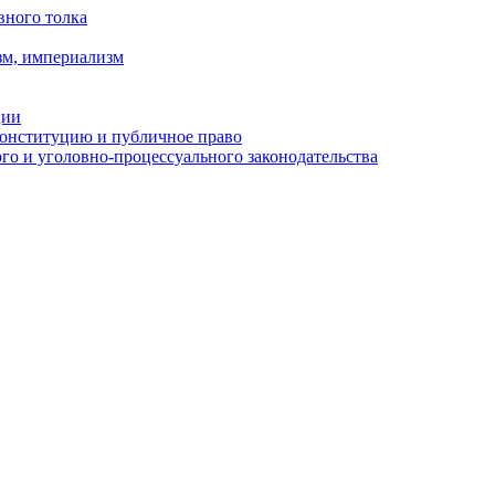
вного толка
зм, империализм
ции
Конституцию и публичное право
о и уголовно-процессуального законодательства