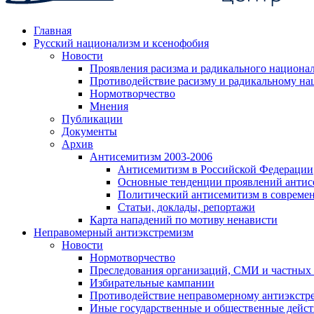
Главная
Русский национализм и ксенофобия
Новости
Проявления расизма и радикального национа
Противодействие расизму и радикальному на
Нормотворчество
Мнения
Публикации
Документы
Архив
Антисемитизм 2003-2006
Антисемитизм в Российской Федерации
Основные тенденции проявлений антис
Политический антисемитизм в совреме
Статьи, доклады, репортажи
Карта нападений по мотиву ненависти
Неправомерный антиэкстремизм
Новости
Нормотворчество
Преследования организаций, СМИ и частных
Избирательные кампании
Противодействие неправомерному антиэкстр
Иные государственные и общественные дейст