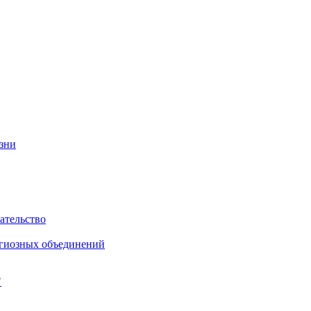
изни
ательство
игиозных объединений
"