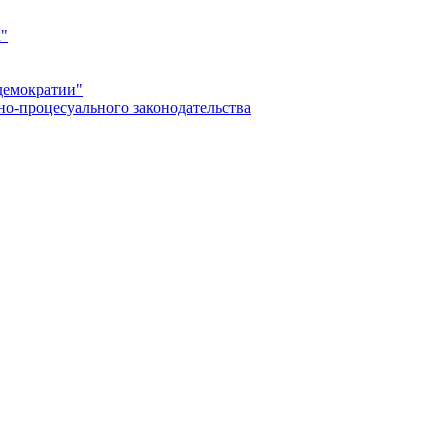
а"
демократии"
но-процесуального законодательства