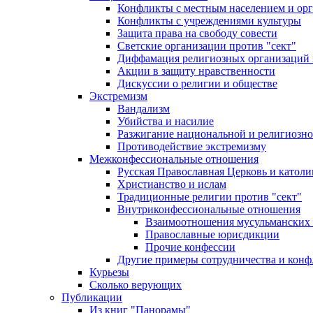
Конфликты с местным населением и ор
Конфликты с учреждениями культуры
Защита права на свободу совести
Светские организации против "сект"
Диффамация религиозных организаций
Акции в защиту нравственности
Дискуссии о религии и обществе
Экстремизм
Вандализм
Убийства и насилие
Разжигание национальной и религиозно
Противодействие экстремизму
Межконфессиональные отношения
Русская Православная Церковь и католи
Христианство и ислам
Традиционные религии против "сект"
Внутриконфессиональные отношения
Взаимоотношения мусульманских 
Православные юрисдикции
Прочие конфессии
Другие примеры сотрудничества и конф
Курьезы
Сколько верующих
Публикации
Из книг "Панорамы"