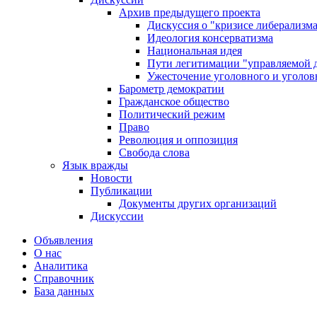
Архив предыдущего проекта
Дискуссия о "кризисе либерализм
Идеология консерватизма
Национальная идея
Пути легитимации "управляемой 
Ужесточение уголовного и уголов
Барометр демократии
Гражданское общество
Политический режим
Право
Революция и оппозиция
Свобода слова
Язык вражды
Новости
Публикации
Документы других организаций
Дискуссии
Объявления
О нас
Аналитика
Справочник
База данных