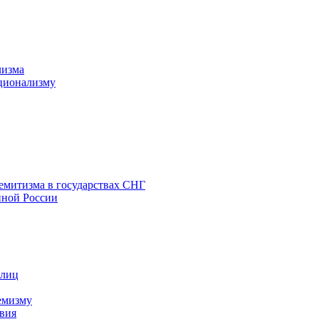
лизма
ционализму
емитизма в государствах СНГ
нной России
 лиц
емизму
вия