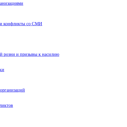
ганизациями
 и конфликты со СМИ
й розни и призывы к насилию
ки
организаций
ликтов