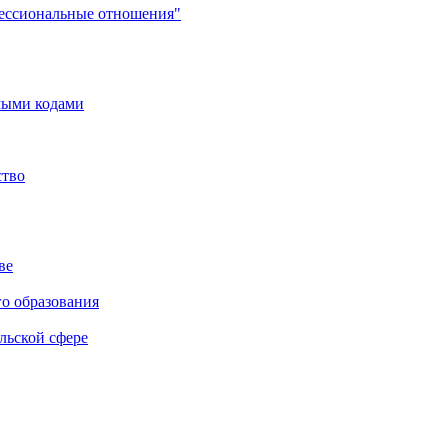
фессиональные отношения"
мыми кодами
ство
ве
го образования
льской сфере