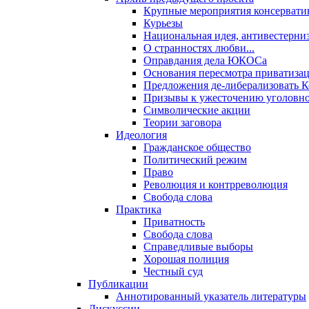
Крупные мероприятия консервати
Курьезы
Национальная идея, антивестерни
О странностях любви...
Оправдания дела ЮКОСа
Основания пересмотра приватиза
Предложения де-либерализовать 
Призывы к ужесточению уголовног
Символические акции
Теории заговора
Идеология
Гражданское общество
Политический режим
Право
Революция и контрреволюция
Свобода слова
Практика
Приватность
Свобода слова
Справедливые выборы
Хорошая полиция
Честный суд
Публикации
Аннотированный указатель литературы
Дискуссии