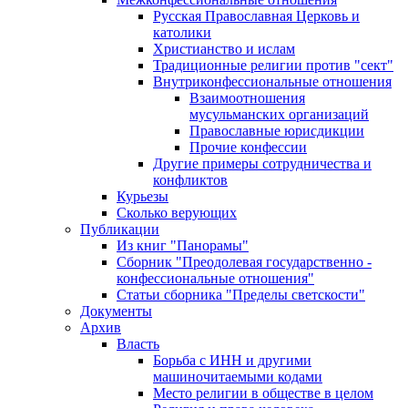
Русская Православная Церковь и
католики
Христианство и ислам
Традиционные религии против "сект"
Внутриконфессиональные отношения
Взаимоотношения
мусульманских организаций
Православные юрисдикции
Прочие конфессии
Другие примеры сотрудничества и
конфликтов
Курьезы
Сколько верующих
Публикации
Из книг "Панорамы"
Сборник "Преодолевая государственно -
конфессиональные отношения"
Статьи сборника "Пределы светскости"
Документы
Архив
Власть
Борьба с ИНН и другими
машиночитаемыми кодами
Место религии в обществе в целом