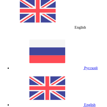
English
Русский
English