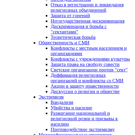
Отказ в регистрации и ликвидация
религиозных объединений
Защита от гонений
Негосударственная дискриминация
Дискриминация и борьба с
"сектантами"
Теоретическая борьба
Общественность и СМИ
Конфликты с местным населением и
организациями
Конфликты с учреждениями культуры
Защита права на свободу совести
Светские организации против "сект"
Диффамация религиозных
организаций и конфликты со СМИ
Акции в защиту нравственности
Дискуссии о религии и обществе
Экстремизм
Вандализм
Убийства и насилие
Разжигание национальной и
религиозной розни и призывы к
насилию
Противодействие экстремизму
Межконфессиональные отношения