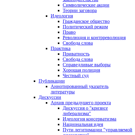
Символические акции
Теории заговора
Идеология
Гражданское общество
Политический режим
Право
Революция и контрреволюция
Свобода слова
Практика
Приватность
Свобода слова
Справедливые выборы
Хорошая полиция
Честный суд
Публикации
Аннотированный указатель
литературы
Дискуссии
Архив предыдущего проекта
Дискуссия о "кризисе
либерализма"
Идеология консерватизма
Национальная идея
Пути легитимации "управляемой