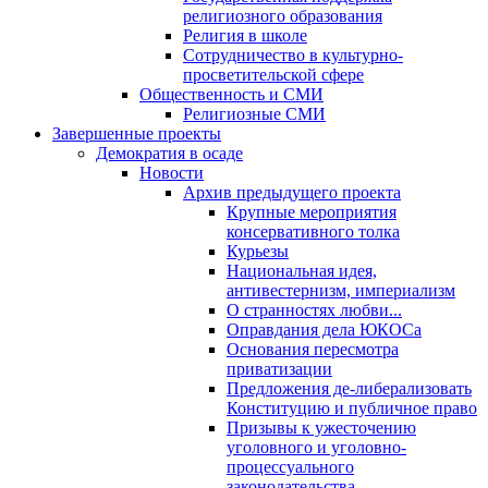
религиозного образования
Религия в школе
Сотрудничество в культурно-
просветительской сфере
Общественность и СМИ
Религиозные СМИ
Завершенные проекты
Демократия в осаде
Новости
Архив предыдущего проекта
Крупные мероприятия
консервативного толка
Курьезы
Национальная идея,
антивестернизм, империализм
О странностях любви...
Оправдания дела ЮКОСа
Основания пересмотра
приватизации
Предложения де-либерализовать
Конституцию и публичное право
Призывы к ужесточению
уголовного и уголовно-
процессуального
законодательства