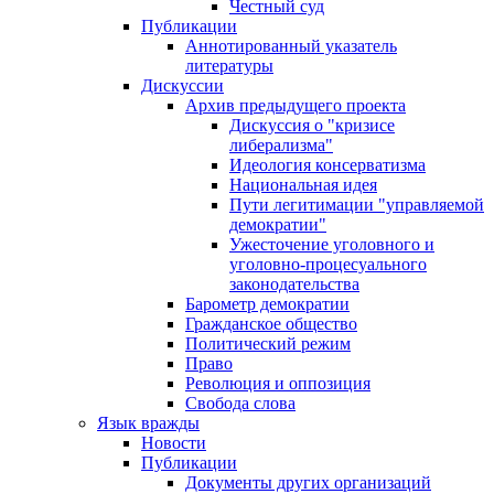
Честный суд
Публикации
Аннотированный указатель
литературы
Дискуссии
Архив предыдущего проекта
Дискуссия о "кризисе
либерализма"
Идеология консерватизма
Национальная идея
Пути легитимации "управляемой
демократии"
Ужесточение уголовного и
уголовно-процесуального
законодательства
Барометр демократии
Гражданское общество
Политический режим
Право
Революция и оппозиция
Свобода слова
Язык вражды
Новости
Публикации
Документы других организаций