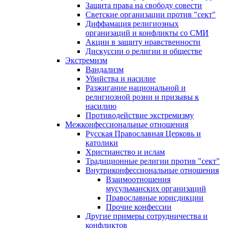
Защита права на свободу совести
Светские организации против "сект"
Диффамация религиозных
организаций и конфликты со СМИ
Акции в защиту нравственности
Дискуссии о религии и обществе
Экстремизм
Вандализм
Убийства и насилие
Разжигание национальной и
религиозной розни и призывы к
насилию
Противодействие экстремизму
Межконфессиональные отношения
Русская Православная Церковь и
католики
Христианство и ислам
Традиционные религии против "сект"
Внутриконфессиональные отношения
Взаимоотношения
мусульманских организаций
Православные юрисдикции
Прочие конфессии
Другие примеры сотрудничества и
конфликтов