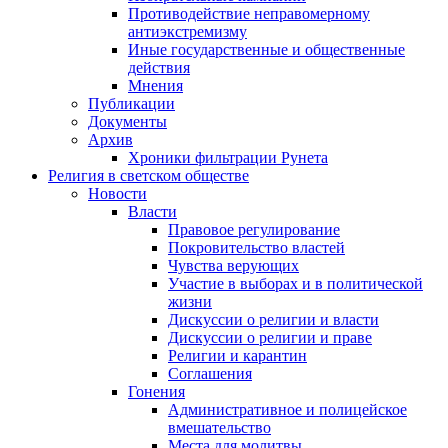
Противодействие неправомерному
антиэкстремизму
Иные государственные и общественные
действия
Мнения
Публикации
Документы
Архив
Хроники фильтрации Рунета
Религия в светском обществе
Новости
Власти
Правовое регулирование
Покровительство властей
Чувства верующих
Участие в выборах и в политической
жизни
Дискуссии о религии и власти
Дискуссии о религии и праве
Религии и карантин
Соглашения
Гонения
Административное и полицейское
вмешательство
Места для молитвы