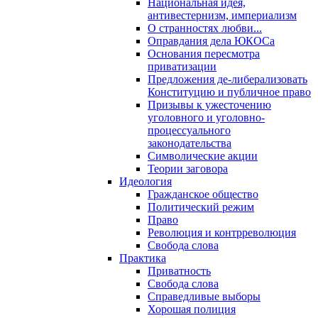
Национальная идея,
антивестернизм, империализм
О странностях любви...
Оправдания дела ЮКОСа
Основания пересмотра
приватизации
Предложения де-либерализовать
Конституцию и публичное право
Призывы к ужесточению
уголовного и уголовно-
процессуального
законодательства
Символические акции
Теории заговора
Идеология
Гражданское общество
Политический режим
Право
Революция и контрреволюция
Свобода слова
Практика
Приватность
Свобода слова
Справедливые выборы
Хорошая полиция