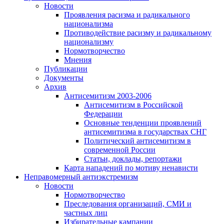
Новости
Проявления расизма и радикального
национализма
Противодействие расизму и радикальному
национализму
Нормотворчество
Мнения
Публикации
Документы
Архив
Антисемитизм 2003-2006
Антисемитизм в Российской
Федерации
Основные тенденции проявлений
антисемитизма в государствах СНГ
Политический антисемитизм в
современной России
Статьи, доклады, репортажи
Карта нападений по мотиву ненависти
Неправомерный антиэкстремизм
Новости
Нормотворчество
Преследования организаций, СМИ и
частных лиц
Избирательные кампании