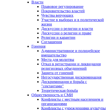
Власти
Правовое регулирование
Покровительство властей
Чувства верующих
Участие в выборах и в политической
жизни
Дискуссии о религии и власти
Дискуссии о религии и праве
Религии и карантин
Соглашения
Гонения
Административное и полицейское
вмешательство
Места для молитвы
Отказ в регистрации и ликвидация
религиозных объединений
Защита от гонений
Негосударственная дискриминация
Дискриминация и борьба с
"сектантами"
Теоретическая борьба
Общественность и СМИ
Конфликты с местным населением и
организациями
Конфликты с учреждениями культуры