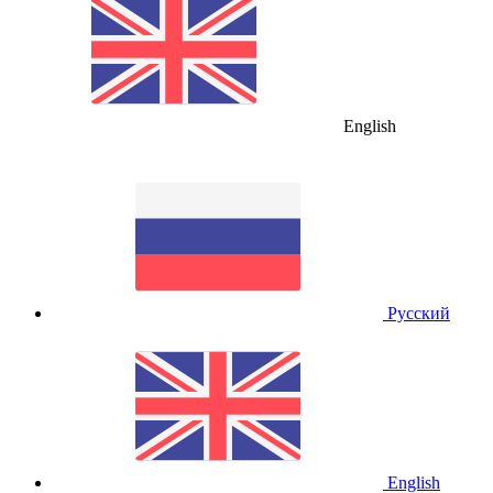
English
Русский
English