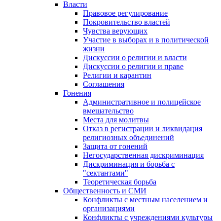
Власти
Правовое регулирование
Покровительство властей
Чувства верующих
Участие в выборах и в политической
жизни
Дискуссии о религии и власти
Дискуссии о религии и праве
Религии и карантин
Соглашения
Гонения
Административное и полицейское
вмешательство
Места для молитвы
Отказ в регистрации и ликвидация
религиозных объединений
Защита от гонений
Негосударственная дискриминация
Дискриминация и борьба с
"сектантами"
Теоретическая борьба
Общественность и СМИ
Конфликты с местным населением и
организациями
Конфликты с учреждениями культуры