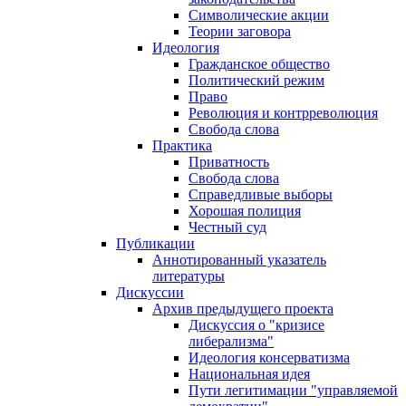
Символические акции
Теории заговора
Идеология
Гражданское общество
Политический режим
Право
Революция и контрреволюция
Свобода слова
Практика
Приватность
Свобода слова
Справедливые выборы
Хорошая полиция
Честный суд
Публикации
Аннотированный указатель
литературы
Дискуссии
Архив предыдущего проекта
Дискуссия о "кризисе
либерализма"
Идеология консерватизма
Национальная идея
Пути легитимации "управляемой