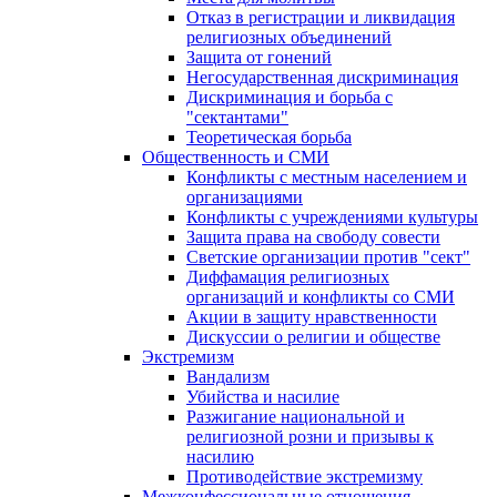
Отказ в регистрации и ликвидация
религиозных объединений
Защита от гонений
Негосударственная дискриминация
Дискриминация и борьба с
"сектантами"
Теоретическая борьба
Общественность и СМИ
Конфликты с местным населением и
организациями
Конфликты с учреждениями культуры
Защита права на свободу совести
Светские организации против "сект"
Диффамация религиозных
организаций и конфликты со СМИ
Акции в защиту нравственности
Дискуссии о религии и обществе
Экстремизм
Вандализм
Убийства и насилие
Разжигание национальной и
религиозной розни и призывы к
насилию
Противодействие экстремизму
Межконфессиональные отношения