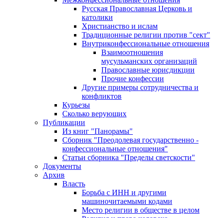
Русская Православная Церковь и
католики
Христианство и ислам
Традиционные религии против "сект"
Внутриконфессиональные отношения
Взаимоотношения
мусульманских организаций
Православные юрисдикции
Прочие конфессии
Другие примеры сотрудничества и
конфликтов
Курьезы
Сколько верующих
Публикации
Из книг "Панорамы"
Сборник "Преодолевая государственно -
конфессиональные отношения"
Статьи сборника "Пределы светскости"
Документы
Архив
Власть
Борьба с ИНН и другими
машиночитаемыми кодами
Место религии в обществе в целом