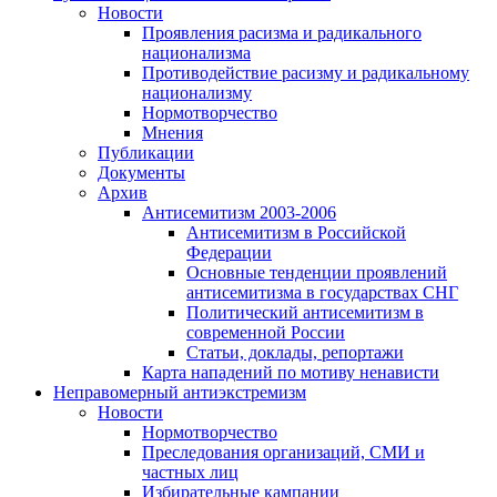
Новости
Проявления расизма и радикального
национализма
Противодействие расизму и радикальному
национализму
Нормотворчество
Мнения
Публикации
Документы
Архив
Антисемитизм 2003-2006
Антисемитизм в Российской
Федерации
Основные тенденции проявлений
антисемитизма в государствах СНГ
Политический антисемитизм в
современной России
Статьи, доклады, репортажи
Карта нападений по мотиву ненависти
Неправомерный антиэкстремизм
Новости
Нормотворчество
Преследования организаций, СМИ и
частных лиц
Избирательные кампании