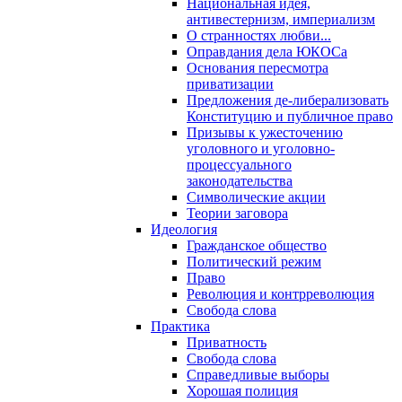
Национальная идея,
антивестернизм, империализм
О странностях любви...
Оправдания дела ЮКОСа
Основания пересмотра
приватизации
Предложения де-либерализовать
Конституцию и публичное право
Призывы к ужесточению
уголовного и уголовно-
процессуального
законодательства
Символические акции
Теории заговора
Идеология
Гражданское общество
Политический режим
Право
Революция и контрреволюция
Свобода слова
Практика
Приватность
Свобода слова
Справедливые выборы
Хорошая полиция