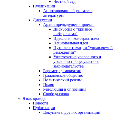
Честный суд
Публикации
Аннотированный указатель
литературы
Дискуссии
Архив предыдущего проекта
Дискуссия о "кризисе
либерализма"
Идеология консерватизма
Национальная идея
Пути легитимации "управляемой
демократии"
Ужесточение уголовного и
уголовно-процесуального
законодательства
Барометр демократии
Гражданское общество
Политический режим
Право
Революция и оппозиция
Свобода слова
Язык вражды
Новости
Публикации
Документы других организаций