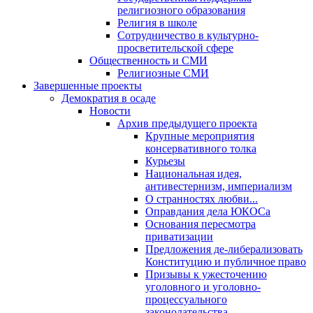
религиозного образования
Религия в школе
Сотрудничество в культурно-
просветительской сфере
Общественность и СМИ
Религиозные СМИ
Завершенные проекты
Демократия в осаде
Новости
Архив предыдущего проекта
Крупные мероприятия
консервативного толка
Курьезы
Национальная идея,
антивестернизм, империализм
О странностях любви...
Оправдания дела ЮКОСа
Основания пересмотра
приватизации
Предложения де-либерализовать
Конституцию и публичное право
Призывы к ужесточению
уголовного и уголовно-
процессуального
законодательства