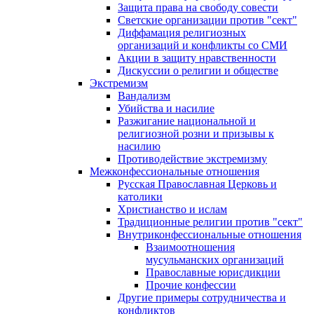
Защита права на свободу совести
Светские организации против "сект"
Диффамация религиозных
организаций и конфликты со СМИ
Акции в защиту нравственности
Дискуссии о религии и обществе
Экстремизм
Вандализм
Убийства и насилие
Разжигание национальной и
религиозной розни и призывы к
насилию
Противодействие экстремизму
Межконфессиональные отношения
Русская Православная Церковь и
католики
Христианство и ислам
Традиционные религии против "сект"
Внутриконфессиональные отношения
Взаимоотношения
мусульманских организаций
Православные юрисдикции
Прочие конфессии
Другие примеры сотрудничества и
конфликтов