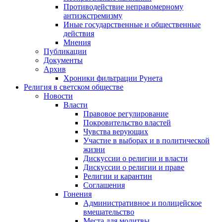
Противодействие неправомерному
антиэкстремизму
Иные государственные и общественные
действия
Мнения
Публикации
Документы
Архив
Хроники фильтрации Рунета
Религия в светском обществе
Новости
Власти
Правовое регулирование
Покровительство властей
Чувства верующих
Участие в выборах и в политической
жизни
Дискуссии о религии и власти
Дискуссии о религии и праве
Религии и карантин
Соглашения
Гонения
Административное и полицейское
вмешательство
Места для молитвы