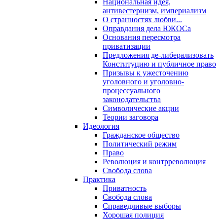
Национальная идея,
антивестернизм, империализм
О странностях любви...
Оправдания дела ЮКОСа
Основания пересмотра
приватизации
Предложения де-либерализовать
Конституцию и публичное право
Призывы к ужесточению
уголовного и уголовно-
процессуального
законодательства
Символические акции
Теории заговора
Идеология
Гражданское общество
Политический режим
Право
Революция и контрреволюция
Свобода слова
Практика
Приватность
Свобода слова
Справедливые выборы
Хорошая полиция