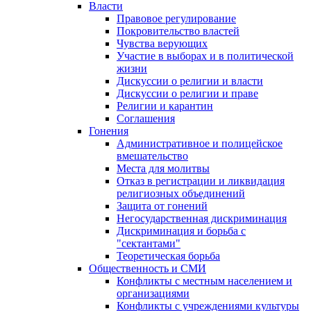
Власти
Правовое регулирование
Покровительство властей
Чувства верующих
Участие в выборах и в политической
жизни
Дискуссии о религии и власти
Дискуссии о религии и праве
Религии и карантин
Соглашения
Гонения
Административное и полицейское
вмешательство
Места для молитвы
Отказ в регистрации и ликвидация
религиозных объединений
Защита от гонений
Негосударственная дискриминация
Дискриминация и борьба с
"сектантами"
Теоретическая борьба
Общественность и СМИ
Конфликты с местным населением и
организациями
Конфликты с учреждениями культуры