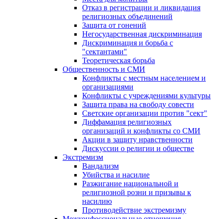
Отказ в регистрации и ликвидация
религиозных объединений
Защита от гонений
Негосударственная дискриминация
Дискриминация и борьба с
"сектантами"
Теоретическая борьба
Общественность и СМИ
Конфликты с местным населением и
организациями
Конфликты с учреждениями культуры
Защита права на свободу совести
Светские организации против "сект"
Диффамация религиозных
организаций и конфликты со СМИ
Акции в защиту нравственности
Дискуссии о религии и обществе
Экстремизм
Вандализм
Убийства и насилие
Разжигание национальной и
религиозной розни и призывы к
насилию
Противодействие экстремизму
Межконфессиональные отношения