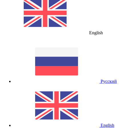
English
Русский
English