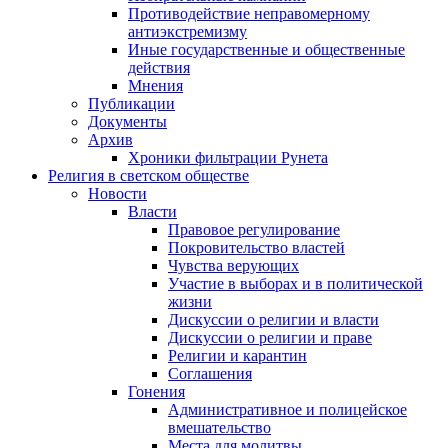
Противодействие неправомерному
антиэкстремизму
Иные государственные и общественные
действия
Мнения
Публикации
Документы
Архив
Хроники фильтрации Рунета
Религия в светском обществе
Новости
Власти
Правовое регулирование
Покровительство властей
Чувства верующих
Участие в выборах и в политической
жизни
Дискуссии о религии и власти
Дискуссии о религии и праве
Религии и карантин
Соглашения
Гонения
Административное и полицейское
вмешательство
Места для молитвы