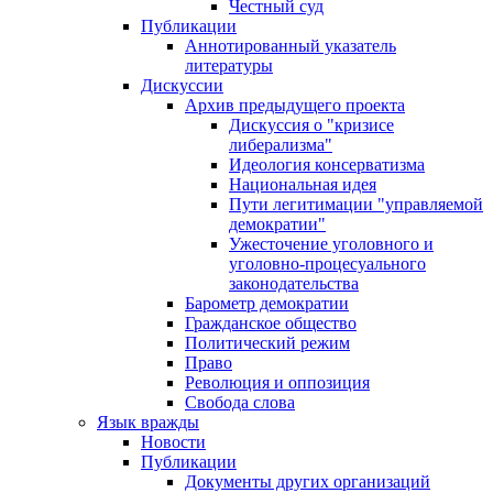
Честный суд
Публикации
Аннотированный указатель
литературы
Дискуссии
Архив предыдущего проекта
Дискуссия о "кризисе
либерализма"
Идеология консерватизма
Национальная идея
Пути легитимации "управляемой
демократии"
Ужесточение уголовного и
уголовно-процесуального
законодательства
Барометр демократии
Гражданское общество
Политический режим
Право
Революция и оппозиция
Свобода слова
Язык вражды
Новости
Публикации
Документы других организаций