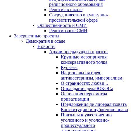
религиозного образования
Религия в школе
Сотрудничество в культурно-
просветительской сфере
Общественность и СМИ
Религиозные СМИ
Завершенные проекты
Демократия в осаде
Новости
Архив предыдущего проекта
Крупные мероприятия
консервативного толка
Курьезы
Национальная идея,
антивестернизм, империализм
О странностях любви...
Оправдания дела ЮКОСа
Основания пересмотра
приватизации
Предложения де-либерализовать
Конституцию и публичное право
Призывы к ужесточению
уголовного и уголовно-
процессуального
законодательства