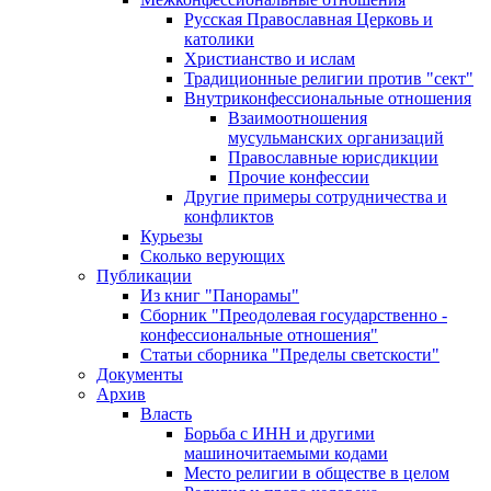
Русская Православная Церковь и
католики
Христианство и ислам
Традиционные религии против "сект"
Внутриконфессиональные отношения
Взаимоотношения
мусульманских организаций
Православные юрисдикции
Прочие конфессии
Другие примеры сотрудничества и
конфликтов
Курьезы
Сколько верующих
Публикации
Из книг "Панорамы"
Сборник "Преодолевая государственно -
конфессиональные отношения"
Статьи сборника "Пределы светскости"
Документы
Архив
Власть
Борьба с ИНН и другими
машиночитаемыми кодами
Место религии в обществе в целом