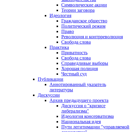
Символические акции
Теории заговора
Идеология
Гражданское общество
Политический режим
Право
Революция и контрреволюция
Свобода слова
Практика
Приватность
Свобода слова
Справедливые выборы
Хорошая полиция
Честный суд
Публикации
Аннотированный указатель
литературы
Дискуссии
Архив предыдущего проекта
Дискуссия о "кризисе
либерализма"
Идеология консерватизма
Национальная идея
Пути легитимации "управляемой