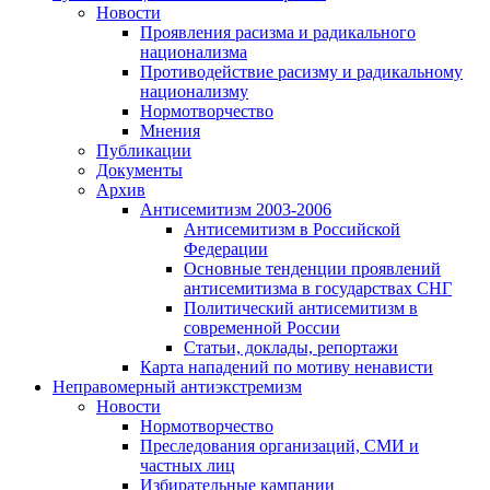
Новости
Проявления расизма и радикального
национализма
Противодействие расизму и радикальному
национализму
Нормотворчество
Мнения
Публикации
Документы
Архив
Антисемитизм 2003-2006
Антисемитизм в Российской
Федерации
Основные тенденции проявлений
антисемитизма в государствах СНГ
Политический антисемитизм в
современной России
Статьи, доклады, репортажи
Карта нападений по мотиву ненависти
Неправомерный антиэкстремизм
Новости
Нормотворчество
Преследования организаций, СМИ и
частных лиц
Избирательные кампании