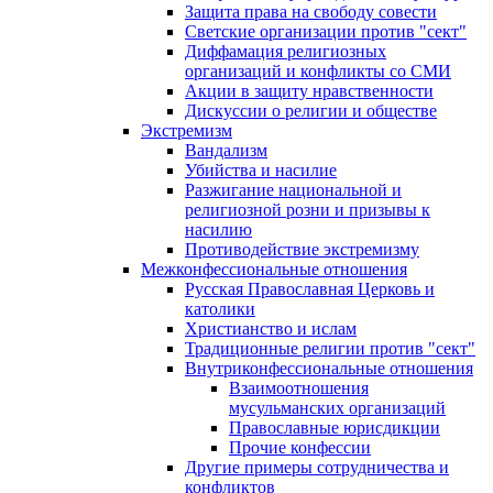
Защита права на свободу совести
Светские организации против "сект"
Диффамация религиозных
организаций и конфликты со СМИ
Акции в защиту нравственности
Дискуссии о религии и обществе
Экстремизм
Вандализм
Убийства и насилие
Разжигание национальной и
религиозной розни и призывы к
насилию
Противодействие экстремизму
Межконфессиональные отношения
Русская Православная Церковь и
католики
Христианство и ислам
Традиционные религии против "сект"
Внутриконфессиональные отношения
Взаимоотношения
мусульманских организаций
Православные юрисдикции
Прочие конфессии
Другие примеры сотрудничества и
конфликтов