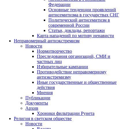
Федерации
Основные тенденции проявлений
антисемитизма в государствах СНГ
Политический антисемитизм в
современной России
Статьи, доклады, репортажи
Карта нападений по мотиву ненависти
Неправомерный антиэкстремизм
Новости
Нормотворчество
Преследования организаций, СМИ и
частных лиц
Избирательные кампании
Противодействие неправомерному
антиэкстремизму
Иные государственные и общественные
действия
Мнения
Публикации
Документы
Архив
Хроники фильтрации Рунета
Религия в светском обществе
Новости
Власти