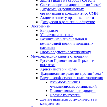
Защита права на свободу совести
Светские организации против "сект"
Диффамация религиозных
организаций и конфликты со СМИ
Акции в защиту нравственности
Дискуссии о религии и обществе
Экстремизм
Вандализм
Убийства и насилие
Разжигание национальной и
религиозной розни и призывы к
насилию
Противодействие экстремизму
Межконфессиональные отношения
Русская Православная Церковь и
католики
Христианство и ислам
Традиционные религии против "сект"
Внутриконфессиональные отношения
Взаимоотношения
мусульманских организаций
Православные юрисдикции
Прочие конфессии
Другие примеры сотрудничества и
конфликтов