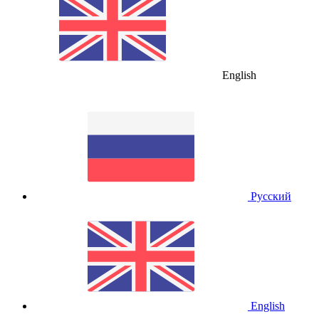
English
Русский
English