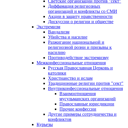
Светские организации против "сект"
Диффамация религиозных
организаций и конфликты со СМИ
Акции в защиту нравственности
Дискуссии о религии и обществе
Экстремизм
Вандализм
Убийства и насилие
Разжигание национальной и
религиозной розни и призывы к
насилию
Противодействие экстремизму
Межконфессиональные отношения
Русская Православная Церковь и
католики
Христианство и ислам
Традиционные религии против "сект"
Внутриконфессиональные отношения
Взаимоотношения
мусульманских организаций
Православные юрисдикции
Прочие конфессии
Другие примеры сотрудничества и
конфликтов
Курьезы