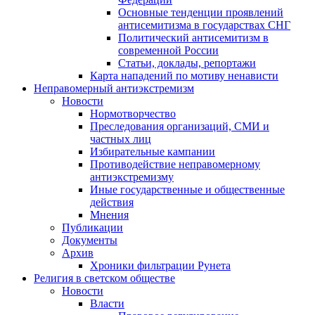
Основные тенденции проявлений
антисемитизма в государствах СНГ
Политический антисемитизм в
современной России
Статьи, доклады, репортажи
Карта нападений по мотиву ненависти
Неправомерный антиэкстремизм
Новости
Нормотворчество
Преследования организаций, СМИ и
частных лиц
Избирательные кампании
Противодействие неправомерному
антиэкстремизму
Иные государственные и общественные
действия
Мнения
Публикации
Документы
Архив
Хроники фильтрации Рунета
Религия в светском обществе
Новости
Власти