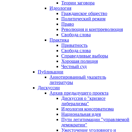
Теории заговора
Идеология
Гражданское общество
Политический режим
Право
Революция и контрреволюция
Свобода слова
Практика
Приватность
Свобода слова
Справедливые выборы
Хорошая полиция
Честный суд
Публикации
Аннотированный указатель
литературы
Дискуссии
Архив предыдущего проекта
Дискуссия о "кризисе
либерализма"
Идеология консерватизма
Национальная идея
Пути легитимации "управляемой
демократии"
Ужесточение уголовного и