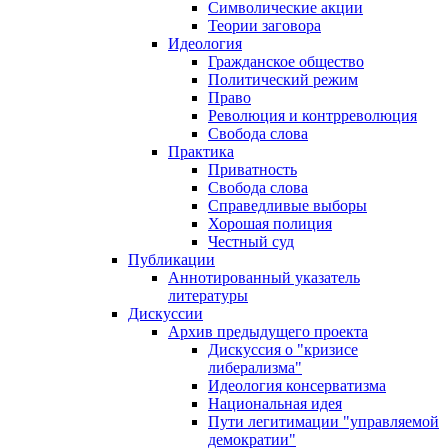
Символические акции
Теории заговора
Идеология
Гражданское общество
Политический режим
Право
Революция и контрреволюция
Свобода слова
Практика
Приватность
Свобода слова
Справедливые выборы
Хорошая полиция
Честный суд
Публикации
Аннотированный указатель
литературы
Дискуссии
Архив предыдущего проекта
Дискуссия о "кризисе
либерализма"
Идеология консерватизма
Национальная идея
Пути легитимации "управляемой
демократии"