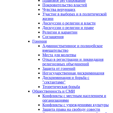
Правовое регулирование
Покровительство властей
Чувства верующих
Участие в выборах и в политической
жизни
Дискуссии о религии и власти
Дискуссии о религии и праве
Религии и карантин
Соглашения
Гонения
Административное и полицейское
вмешательство
Места для молитвы
Отказ в регистрации и ликвидация
религиозных объединений
Защита от гонений
Негосударственная дискриминация
Дискриминация и борьба с
"сектантами"
Теоретическая борьба
Общественность и СМИ
Конфликты с местным населением и
организациями
Конфликты с учреждениями культуры
Защита права на свободу совести