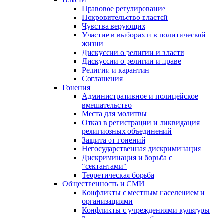
Правовое регулирование
Покровительство властей
Чувства верующих
Участие в выборах и в политической
жизни
Дискуссии о религии и власти
Дискуссии о религии и праве
Религии и карантин
Соглашения
Гонения
Административное и полицейское
вмешательство
Места для молитвы
Отказ в регистрации и ликвидация
религиозных объединений
Защита от гонений
Негосударственная дискриминация
Дискриминация и борьба с
"сектантами"
Теоретическая борьба
Общественность и СМИ
Конфликты с местным населением и
организациями
Конфликты с учреждениями культуры