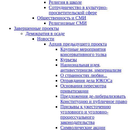
Религия в школе
Сотрудничество в культурно-
просветительской сфере
Общественность и СМИ
Религиозные СМИ
Завершенные проекты
Демократия в осаде
Новости
Архив предыдущего проекта
Крупные мероприятия
консервативного толка
Курьезы
Национальная идея,
антивестернизм, империализм
О странностях любви...
Оправдания дела ЮКОСа
Основания пересмотра
приватизации
Предложения де-либерализовать
Конституцию и публичное право
Призывы к ужесточению
уголовного и уголовно-
процессуального
законодательства
Символические акции