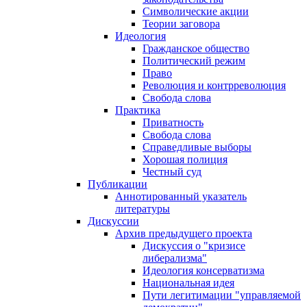
Символические акции
Теории заговора
Идеология
Гражданское общество
Политический режим
Право
Революция и контрреволюция
Свобода слова
Практика
Приватность
Свобода слова
Справедливые выборы
Хорошая полиция
Честный суд
Публикации
Аннотированный указатель
литературы
Дискуссии
Архив предыдущего проекта
Дискуссия о "кризисе
либерализма"
Идеология консерватизма
Национальная идея
Пути легитимации "управляемой