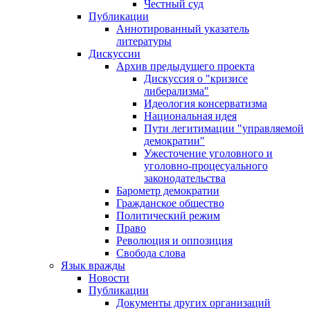
Честный суд
Публикации
Аннотированный указатель
литературы
Дискуссии
Архив предыдущего проекта
Дискуссия о "кризисе
либерализма"
Идеология консерватизма
Национальная идея
Пути легитимации "управляемой
демократии"
Ужесточение уголовного и
уголовно-процесуального
законодательства
Барометр демократии
Гражданское общество
Политический режим
Право
Революция и оппозиция
Свобода слова
Язык вражды
Новости
Публикации
Документы других организаций