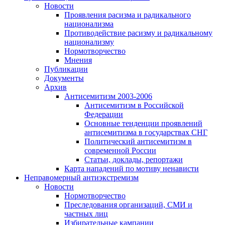
Новости
Проявления расизма и радикального
национализма
Противодействие расизму и радикальному
национализму
Нормотворчество
Мнения
Публикации
Документы
Архив
Антисемитизм 2003-2006
Антисемитизм в Российской
Федерации
Основные тенденции проявлений
антисемитизма в государствах СНГ
Политический антисемитизм в
современной России
Статьи, доклады, репортажи
Карта нападений по мотиву ненависти
Неправомерный антиэкстремизм
Новости
Нормотворчество
Преследования организаций, СМИ и
частных лиц
Избирательные кампании