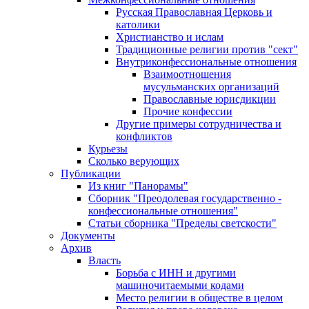
Русская Православная Церковь и
католики
Христианство и ислам
Традиционные религии против "сект"
Внутриконфессиональные отношения
Взаимоотношения
мусульманских организаций
Православные юрисдикции
Прочие конфессии
Другие примеры сотрудничества и
конфликтов
Курьезы
Сколько верующих
Публикации
Из книг "Панорамы"
Сборник "Преодолевая государственно -
конфессиональные отношения"
Статьи сборника "Пределы светскости"
Документы
Архив
Власть
Борьба с ИНН и другими
машиночитаемыми кодами
Место религии в обществе в целом