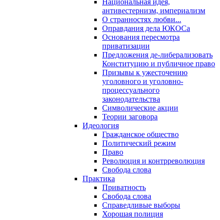
Национальная идея,
антивестернизм, империализм
О странностях любви...
Оправдания дела ЮКОСа
Основания пересмотра
приватизации
Предложения де-либерализовать
Конституцию и публичное право
Призывы к ужесточению
уголовного и уголовно-
процессуального
законодательства
Символические акции
Теории заговора
Идеология
Гражданское общество
Политический режим
Право
Революция и контрреволюция
Свобода слова
Практика
Приватность
Свобода слова
Справедливые выборы
Хорошая полиция