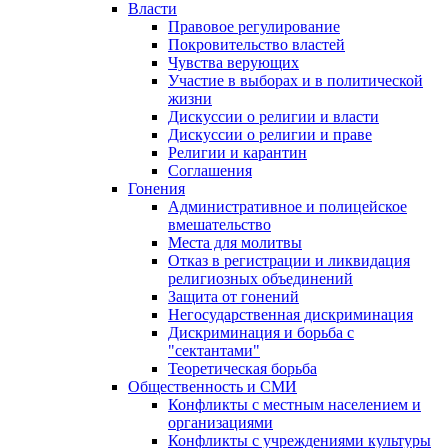
Власти
Правовое регулирование
Покровительство властей
Чувства верующих
Участие в выборах и в политической
жизни
Дискуссии о религии и власти
Дискуссии о религии и праве
Религии и карантин
Соглашения
Гонения
Административное и полицейское
вмешательство
Места для молитвы
Отказ в регистрации и ликвидация
религиозных объединений
Защита от гонений
Негосударственная дискриминация
Дискриминация и борьба с
"сектантами"
Теоретическая борьба
Общественность и СМИ
Конфликты с местным населением и
организациями
Конфликты с учреждениями культуры