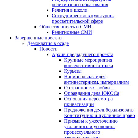
религиозного образования
Религия в школе
Сотрудничество в культурно-
просветительской сфере
Общественность и СМИ
Религиозные СМИ
Завершенные проекты
Демократия в осаде
Новости
Архив предыдущего проекта
Крупные мероприятия
консервативного толка
Курьезы
Национальная идея,
антивестернизм, империализм
О странностях любви...
Оправдания дела ЮКОСа
Основания пересмотра
приватизации
Предложения де-либерализовать
Конституцию и публичное право
Призывы к ужесточению
уголовного и уголовно-
процессуального
законодательства