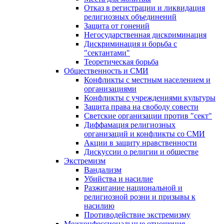
Отказ в регистрации и ликвидация
религиозных объединений
Защита от гонений
Негосударственная дискриминация
Дискриминация и борьба с
"сектантами"
Теоретическая борьба
Общественность и СМИ
Конфликты с местным населением и
организациями
Конфликты с учреждениями культуры
Защита права на свободу совести
Светские организации против "сект"
Диффамация религиозных
организаций и конфликты со СМИ
Акции в защиту нравственности
Дискуссии о религии и обществе
Экстремизм
Вандализм
Убийства и насилие
Разжигание национальной и
религиозной розни и призывы к
насилию
Противодействие экстремизму
Межконфессиональные отношения