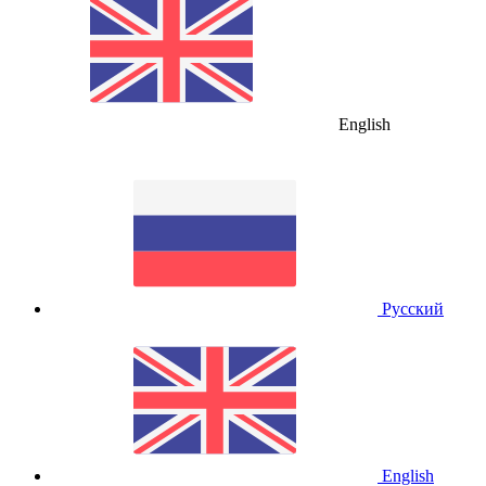
English
Русский
English