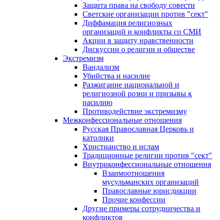
Защита права на свободу совести
Светские организации против "сект"
Диффамация религиозных
организаций и конфликты со СМИ
Акции в защиту нравственности
Дискуссии о религии и обществе
Экстремизм
Вандализм
Убийства и насилие
Разжигание национальной и
религиозной розни и призывы к
насилию
Противодействие экстремизму
Межконфессиональные отношения
Русская Православная Церковь и
католики
Христианство и ислам
Традиционные религии против "сект"
Внутриконфессиональные отношения
Взаимоотношения
мусульманских организаций
Православные юрисдикции
Прочие конфессии
Другие примеры сотрудничества и
конфликтов