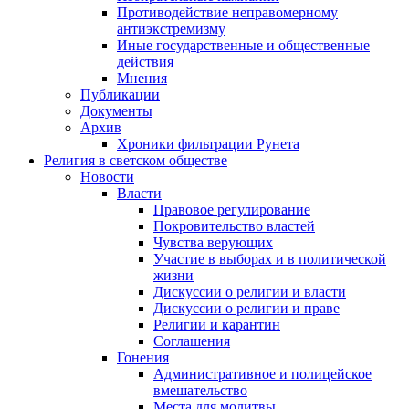
Противодействие неправомерному
антиэкстремизму
Иные государственные и общественные
действия
Мнения
Публикации
Документы
Архив
Хроники фильтрации Рунета
Религия в светском обществе
Новости
Власти
Правовое регулирование
Покровительство властей
Чувства верующих
Участие в выборах и в политической
жизни
Дискуссии о религии и власти
Дискуссии о религии и праве
Религии и карантин
Соглашения
Гонения
Административное и полицейское
вмешательство
Места для молитвы