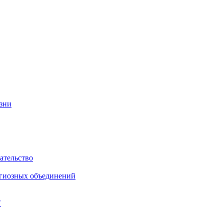
изни
ательство
игиозных объединений
"