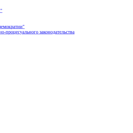
а"
демократии"
но-процесуального законодательства