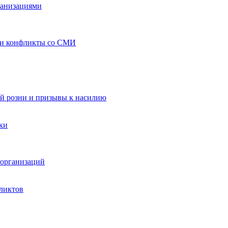
ганизациями
 и конфликты со СМИ
й розни и призывы к насилию
ки
организаций
ликтов