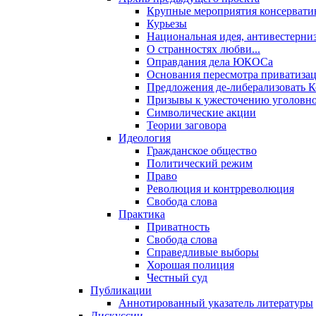
Крупные мероприятия консервати
Курьезы
Национальная идея, антивестерни
О странностях любви...
Оправдания дела ЮКОСа
Основания пересмотра приватиза
Предложения де-либерализовать 
Призывы к ужесточению уголовног
Символические акции
Теории заговора
Идеология
Гражданское общество
Политический режим
Право
Революция и контрреволюция
Свобода слова
Практика
Приватность
Свобода слова
Справедливые выборы
Хорошая полиция
Честный суд
Публикации
Аннотированный указатель литературы
Дискуссии