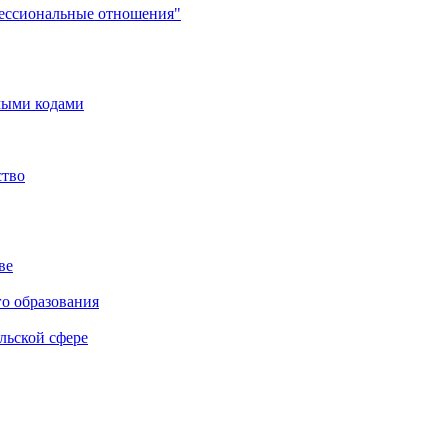
фессиональные отношения"
мыми кодами
ство
ве
го образования
льской сфере