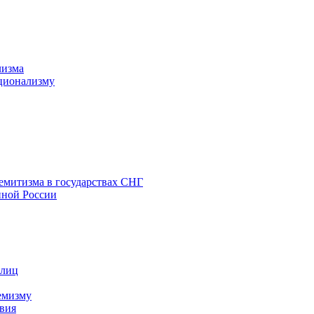
лизма
ционализму
емитизма в государствах СНГ
нной России
 лиц
емизму
вия