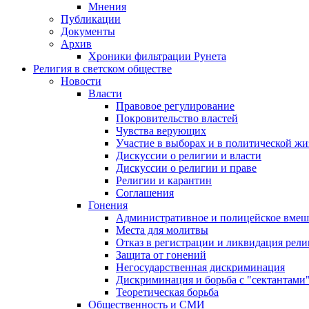
Мнения
Публикации
Документы
Архив
Хроники фильтрации Рунета
Религия в светском обществе
Новости
Власти
Правовое регулирование
Покровительство властей
Чувства верующих
Участие в выборах и в политической ж
Дискуссии о религии и власти
Дискуссии о религии и праве
Религии и карантин
Соглашения
Гонения
Административное и полицейское вмеш
Места для молитвы
Отказ в регистрации и ликвидация рел
Защита от гонений
Негосударственная дискриминация
Дискриминация и борьба с "сектантами
Теоретическая борьба
Общественность и СМИ