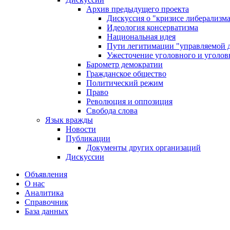
Архив предыдущего проекта
Дискуссия о "кризисе либерализм
Идеология консерватизма
Национальная идея
Пути легитимации "управляемой 
Ужесточение уголовного и уголов
Барометр демократии
Гражданское общество
Политический режим
Право
Революция и оппозиция
Свобода слова
Язык вражды
Новости
Публикации
Документы других организаций
Дискуссии
Объявления
О нас
Аналитика
Справочник
База данных