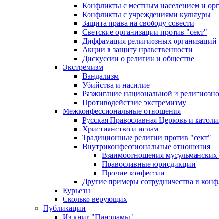
Конфликты с местным населением и ор
Конфликты с учреждениями культуры
Защита права на свободу совести
Светские организации против "сект"
Диффамация религиозных организаций
Акции в защиту нравственности
Дискуссии о религии и обществе
Экстремизм
Вандализм
Убийства и насилие
Разжигание национальной и религиозно
Противодействие экстремизму
Межконфессиональные отношения
Русская Православная Церковь и католи
Христианство и ислам
Традиционные религии против "сект"
Внутриконфессиональные отношения
Взаимоотношения мусульманских 
Православные юрисдикции
Прочие конфессии
Другие примеры сотрудничества и конф
Курьезы
Сколько верующих
Публикации
Из книг "Панорамы"