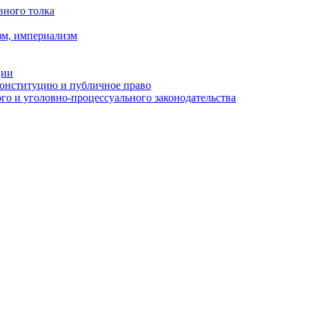
вного толка
зм, империализм
ции
Конституцию и публичное право
о и уголовно-процессуального законодательства