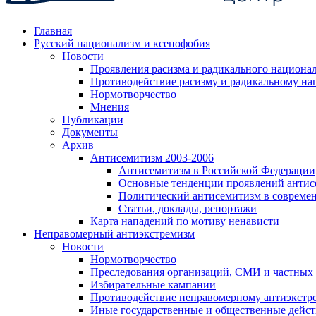
Главная
Русский национализм и ксенофобия
Новости
Проявления расизма и радикального национа
Противодействие расизму и радикальному на
Нормотворчество
Мнения
Публикации
Документы
Архив
Антисемитизм 2003-2006
Антисемитизм в Российской Федерации
Основные тенденции проявлений антис
Политический антисемитизм в совреме
Статьи, доклады, репортажи
Карта нападений по мотиву ненависти
Неправомерный антиэкстремизм
Новости
Нормотворчество
Преследования организаций, СМИ и частных
Избирательные кампании
Противодействие неправомерному антиэкстр
Иные государственные и общественные дейст