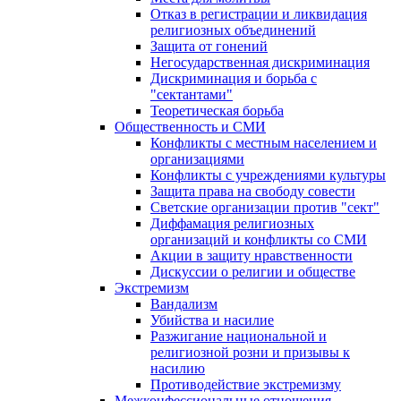
Отказ в регистрации и ликвидация
религиозных объединений
Защита от гонений
Негосударственная дискриминация
Дискриминация и борьба с
"сектантами"
Теоретическая борьба
Общественность и СМИ
Конфликты с местным населением и
организациями
Конфликты с учреждениями культуры
Защита права на свободу совести
Светские организации против "сект"
Диффамация религиозных
организаций и конфликты со СМИ
Акции в защиту нравственности
Дискуссии о религии и обществе
Экстремизм
Вандализм
Убийства и насилие
Разжигание национальной и
религиозной розни и призывы к
насилию
Противодействие экстремизму
Межконфессиональные отношения