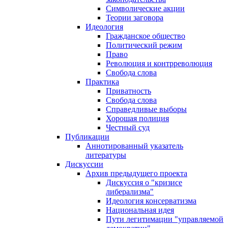
Символические акции
Теории заговора
Идеология
Гражданское общество
Политический режим
Право
Революция и контрреволюция
Свобода слова
Практика
Приватность
Свобода слова
Справедливые выборы
Хорошая полиция
Честный суд
Публикации
Аннотированный указатель
литературы
Дискуссии
Архив предыдущего проекта
Дискуссия о "кризисе
либерализма"
Идеология консерватизма
Национальная идея
Пути легитимации "управляемой