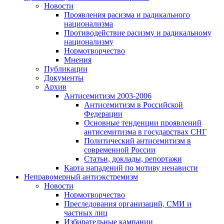
Новости
Проявления расизма и радикального
национализма
Противодействие расизму и радикальному
национализму
Нормотворчество
Мнения
Публикации
Документы
Архив
Антисемитизм 2003-2006
Антисемитизм в Российской
Федерации
Основные тенденции проявлений
антисемитизма в государствах СНГ
Политический антисемитизм в
современной России
Статьи, доклады, репортажи
Карта нападений по мотиву ненависти
Неправомерный антиэкстремизм
Новости
Нормотворчество
Преследования организаций, СМИ и
частных лиц
Избирательные кампании