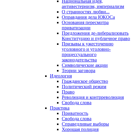
Национальная идея,
антивестернизм, империализм
О странностях любви...
Оправдания дела ЮКОСа
Основания пересмотра
приватизации
Предложения де-либерализовать
Конституцию и публичное право
Призывы к ужесточению
уголовного и уголовно-
процессуального
законодательства
Символические акции
Теории заговора
Идеология
Гражданское общество
Политический режим
Право
Революция и контрреволюция
Свобода слова
Практика
Приватность
Свобода слова
Справедливые выборы
Хорошая полиция