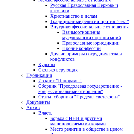
Русская Православная Церковь и
католики
Христианство и ислам
Традиционные религии против "сект"
Внутриконфессиональные отношения
Взаимоотношения
мусульманских организаций
Православные юрисдикции
Прочие конфессии
Другие примеры сотрудничества и
конфликтов
Курьезы
Сколько верующих
Публикации
Из книг "Панорамы"
Сборник "Преодолевая государственно -
конфессиональные отношения"
Статьи сборника "Пределы светскости"
Документы
Архив
Власть
Борьба с ИНН и другими
машиночитаемыми кодами
Место религии в обществе в целом