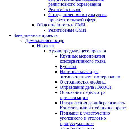
религиозного образования
Религия в школе
Сотрудничество в культурно-
просветительской сфере
Общественность и СМИ
Религиозные СМИ
Завершенные проекты
Демократия в осаде
Новости
Архив предыдущего проекта
Крупные мероприятия
консервативного толка
Курьезы
Национальная идея,
антивестернизм, империализм
О странностях любви...
Оправдания дела ЮКОСа
Основания пересмотра
приватизации
Предложения де-либерализовать
Конституцию и публичное право
Призывы к ужесточению
уголовного и уголовно-
процессуального
законодательства