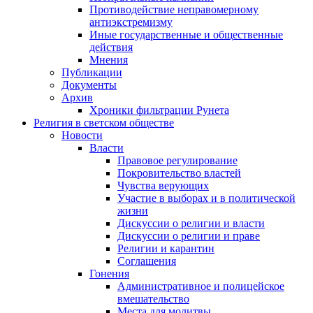
Противодействие неправомерному
антиэкстремизму
Иные государственные и общественные
действия
Мнения
Публикации
Документы
Архив
Хроники фильтрации Рунета
Религия в светском обществе
Новости
Власти
Правовое регулирование
Покровительство властей
Чувства верующих
Участие в выборах и в политической
жизни
Дискуссии о религии и власти
Дискуссии о религии и праве
Религии и карантин
Соглашения
Гонения
Административное и полицейское
вмешательство
Места для молитвы