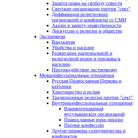
Защита права на свободу совести
Светские организации против "сект"
Диффамация религиозных
организаций и конфликты со СМИ
Акции в защиту нравственности
Дискуссии о религии и обществе
Экстремизм
Вандализм
Убийства и насилие
Разжигание национальной и
религиозной розни и призывы к
насилию
Противодействие экстремизму
Межконфессиональные отношения
Русская Православная Церковь и
католики
Христианство и ислам
Традиционные религии против "сект"
Внутриконфессиональные отношения
Взаимоотношения
мусульманских организаций
Православные юрисдикции
Прочие конфессии
Другие примеры сотрудничества и
конфликтов