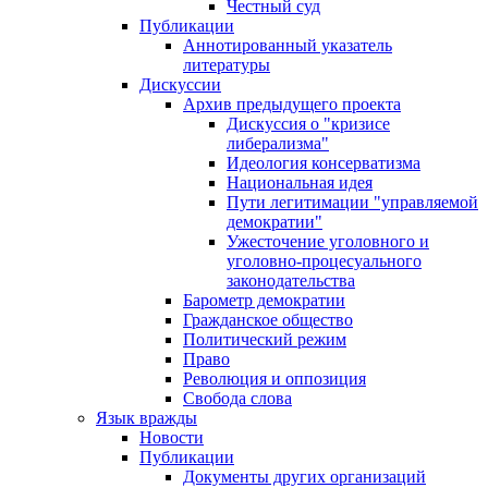
Честный суд
Публикации
Аннотированный указатель
литературы
Дискуссии
Архив предыдущего проекта
Дискуссия о "кризисе
либерализма"
Идеология консерватизма
Национальная идея
Пути легитимации "управляемой
демократии"
Ужесточение уголовного и
уголовно-процесуального
законодательства
Барометр демократии
Гражданское общество
Политический режим
Право
Революция и оппозиция
Свобода слова
Язык вражды
Новости
Публикации
Документы других организаций