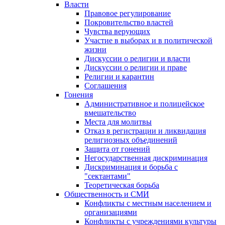
Власти
Правовое регулирование
Покровительство властей
Чувства верующих
Участие в выборах и в политической
жизни
Дискуссии о религии и власти
Дискуссии о религии и праве
Религии и карантин
Соглашения
Гонения
Административное и полицейское
вмешательство
Места для молитвы
Отказ в регистрации и ликвидация
религиозных объединений
Защита от гонений
Негосударственная дискриминация
Дискриминация и борьба с
"сектантами"
Теоретическая борьба
Общественность и СМИ
Конфликты с местным населением и
организациями
Конфликты с учреждениями культуры