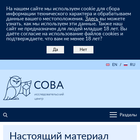
На нашем сайте мы используем cookie для сбора
информации технического характера и обрабатываем
данные вашего местоположения.
Здесь
вы можете
узнать, как мы используем эти данные. Также наш
сайт не предназначен для людей младше 18 лет. Вы
даёте согласие на использование файлов cookies и
подтверждаете, что вам не менее 18 лет?
Да
Нет
EN
/
RU
Разделы
Настоящий материал