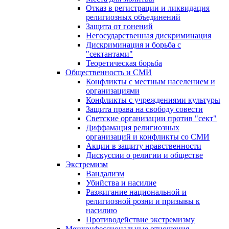
Отказ в регистрации и ликвидация
религиозных объединений
Защита от гонений
Негосударственная дискриминация
Дискриминация и борьба с
"сектантами"
Теоретическая борьба
Общественность и СМИ
Конфликты с местным населением и
организациями
Конфликты с учреждениями культуры
Защита права на свободу совести
Светские организации против "сект"
Диффамация религиозных
организаций и конфликты со СМИ
Акции в защиту нравственности
Дискуссии о религии и обществе
Экстремизм
Вандализм
Убийства и насилие
Разжигание национальной и
религиозной розни и призывы к
насилию
Противодействие экстремизму
Межконфессиональные отношения