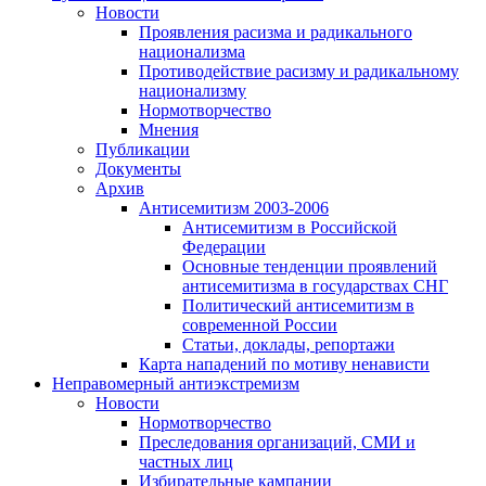
Новости
Проявления расизма и радикального
национализма
Противодействие расизму и радикальному
национализму
Нормотворчество
Мнения
Публикации
Документы
Архив
Антисемитизм 2003-2006
Антисемитизм в Российской
Федерации
Основные тенденции проявлений
антисемитизма в государствах СНГ
Политический антисемитизм в
современной России
Статьи, доклады, репортажи
Карта нападений по мотиву ненависти
Неправомерный антиэкстремизм
Новости
Нормотворчество
Преследования организаций, СМИ и
частных лиц
Избирательные кампании