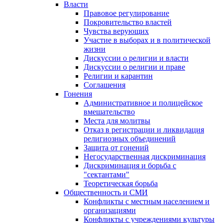
Власти
Правовое регулирование
Покровительство властей
Чувства верующих
Участие в выборах и в политической
жизни
Дискуссии о религии и власти
Дискуссии о религии и праве
Религии и карантин
Соглашения
Гонения
Административное и полицейское
вмешательство
Места для молитвы
Отказ в регистрации и ликвидация
религиозных объединений
Защита от гонений
Негосударственная дискриминация
Дискриминация и борьба с
"сектантами"
Теоретическая борьба
Общественность и СМИ
Конфликты с местным населением и
организациями
Конфликты с учреждениями культуры