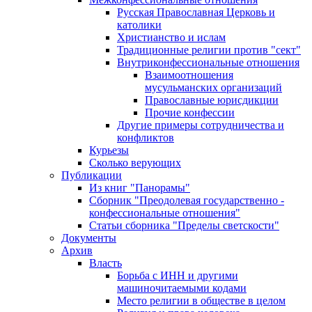
Русская Православная Церковь и
католики
Христианство и ислам
Традиционные религии против "сект"
Внутриконфессиональные отношения
Взаимоотношения
мусульманских организаций
Православные юрисдикции
Прочие конфессии
Другие примеры сотрудничества и
конфликтов
Курьезы
Сколько верующих
Публикации
Из книг "Панорамы"
Сборник "Преодолевая государственно -
конфессиональные отношения"
Статьи сборника "Пределы светскости"
Документы
Архив
Власть
Борьба с ИНН и другими
машиночитаемыми кодами
Место религии в обществе в целом