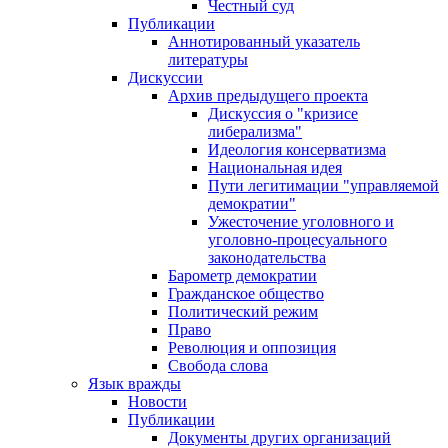
Честный суд
Публикации
Аннотированный указатель
литературы
Дискуссии
Архив предыдущего проекта
Дискуссия о "кризисе
либерализма"
Идеология консерватизма
Национальная идея
Пути легитимации "управляемой
демократии"
Ужесточение уголовного и
уголовно-процесуального
законодательства
Барометр демократии
Гражданское общество
Политический режим
Право
Революция и оппозиция
Свобода слова
Язык вражды
Новости
Публикации
Документы других организаций