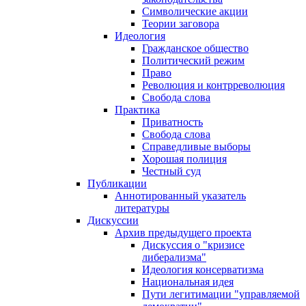
Символические акции
Теории заговора
Идеология
Гражданское общество
Политический режим
Право
Революция и контрреволюция
Свобода слова
Практика
Приватность
Свобода слова
Справедливые выборы
Хорошая полиция
Честный суд
Публикации
Аннотированный указатель
литературы
Дискуссии
Архив предыдущего проекта
Дискуссия о "кризисе
либерализма"
Идеология консерватизма
Национальная идея
Пути легитимации "управляемой