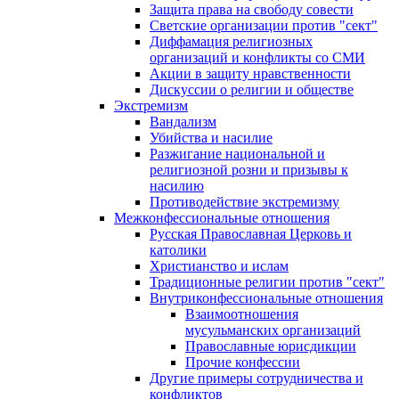
Защита права на свободу совести
Светские организации против "сект"
Диффамация религиозных
организаций и конфликты со СМИ
Акции в защиту нравственности
Дискуссии о религии и обществе
Экстремизм
Вандализм
Убийства и насилие
Разжигание национальной и
религиозной розни и призывы к
насилию
Противодействие экстремизму
Межконфессиональные отношения
Русская Православная Церковь и
католики
Христианство и ислам
Традиционные религии против "сект"
Внутриконфессиональные отношения
Взаимоотношения
мусульманских организаций
Православные юрисдикции
Прочие конфессии
Другие примеры сотрудничества и
конфликтов