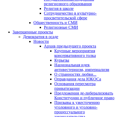
религиозного образования
Религия в школе
Сотрудничество в культурно-
просветительской сфере
Общественность и СМИ
Религиозные СМИ
Завершенные проекты
Демократия в осаде
Новости
Архив предыдущего проекта
Крупные мероприятия
консервативного толка
Курьезы
Национальная идея,
антивестернизм, империализм
О странностях любви...
Оправдания дела ЮКОСа
Основания пересмотра
приватизации
Предложения де-либерализовать
Конституцию и публичное право
Призывы к ужесточению
уголовного и уголовно-
процессуального
законодательства