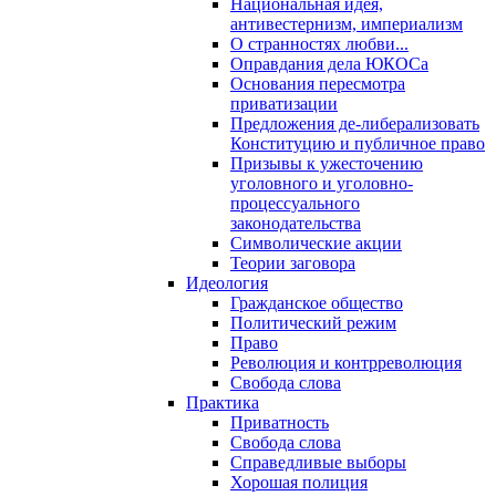
Национальная идея,
антивестернизм, империализм
О странностях любви...
Оправдания дела ЮКОСа
Основания пересмотра
приватизации
Предложения де-либерализовать
Конституцию и публичное право
Призывы к ужесточению
уголовного и уголовно-
процессуального
законодательства
Символические акции
Теории заговора
Идеология
Гражданское общество
Политический режим
Право
Революция и контрреволюция
Свобода слова
Практика
Приватность
Свобода слова
Справедливые выборы
Хорошая полиция