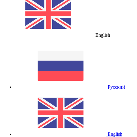
English
Русский
English