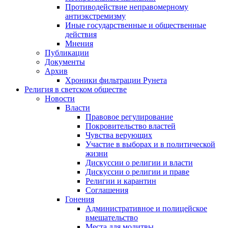
Противодействие неправомерному
антиэкстремизму
Иные государственные и общественные
действия
Мнения
Публикации
Документы
Архив
Хроники фильтрации Рунета
Религия в светском обществе
Новости
Власти
Правовое регулирование
Покровительство властей
Чувства верующих
Участие в выборах и в политической
жизни
Дискуссии о религии и власти
Дискуссии о религии и праве
Религии и карантин
Соглашения
Гонения
Административное и полицейское
вмешательство
Места для молитвы