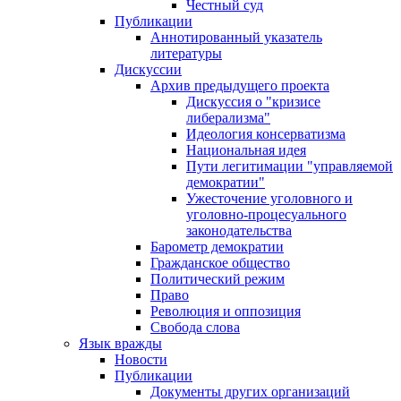
Честный суд
Публикации
Аннотированный указатель
литературы
Дискуссии
Архив предыдущего проекта
Дискуссия о "кризисе
либерализма"
Идеология консерватизма
Национальная идея
Пути легитимации "управляемой
демократии"
Ужесточение уголовного и
уголовно-процесуального
законодательства
Барометр демократии
Гражданское общество
Политический режим
Право
Революция и оппозиция
Свобода слова
Язык вражды
Новости
Публикации
Документы других организаций