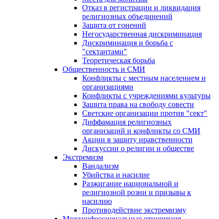
Отказ в регистрации и ликвидация
религиозных объединений
Защита от гонений
Негосударственная дискриминация
Дискриминация и борьба с
"сектантами"
Теоретическая борьба
Общественность и СМИ
Конфликты с местным населением и
организациями
Конфликты с учреждениями культуры
Защита права на свободу совести
Светские организации против "сект"
Диффамация религиозных
организаций и конфликты со СМИ
Акции в защиту нравственности
Дискуссии о религии и обществе
Экстремизм
Вандализм
Убийства и насилие
Разжигание национальной и
религиозной розни и призывы к
насилию
Противодействие экстремизму
Межконфессиональные отношения