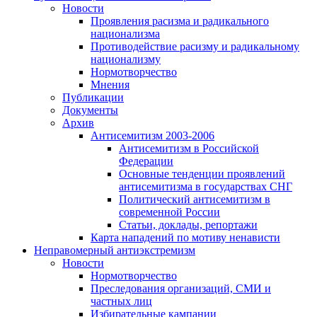
Новости
Проявления расизма и радикального
национализма
Противодействие расизму и радикальному
национализму
Нормотворчество
Мнения
Публикации
Документы
Архив
Антисемитизм 2003-2006
Антисемитизм в Российской
Федерации
Основные тенденции проявлений
антисемитизма в государствах СНГ
Политический антисемитизм в
современной России
Статьи, доклады, репортажи
Карта нападений по мотиву ненависти
Неправомерный антиэкстремизм
Новости
Нормотворчество
Преследования организаций, СМИ и
частных лиц
Избирательные кампании