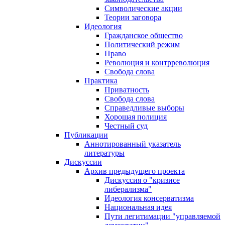
Символические акции
Теории заговора
Идеология
Гражданское общество
Политический режим
Право
Революция и контрреволюция
Свобода слова
Практика
Приватность
Свобода слова
Справедливые выборы
Хорошая полиция
Честный суд
Публикации
Аннотированный указатель
литературы
Дискуссии
Архив предыдущего проекта
Дискуссия о "кризисе
либерализма"
Идеология консерватизма
Национальная идея
Пути легитимации "управляемой