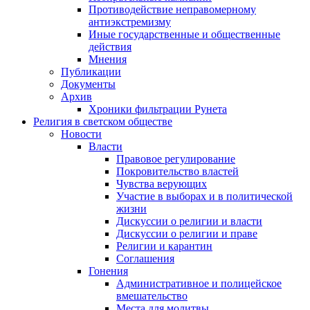
Противодействие неправомерному
антиэкстремизму
Иные государственные и общественные
действия
Мнения
Публикации
Документы
Архив
Хроники фильтрации Рунета
Религия в светском обществе
Новости
Власти
Правовое регулирование
Покровительство властей
Чувства верующих
Участие в выборах и в политической
жизни
Дискуссии о религии и власти
Дискуссии о религии и праве
Религии и карантин
Соглашения
Гонения
Административное и полицейское
вмешательство
Места для молитвы