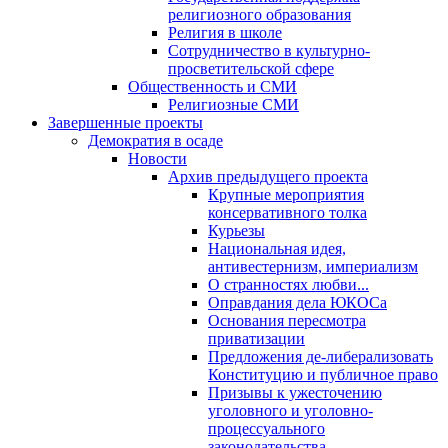
религиозного образования
Религия в школе
Сотрудничество в культурно-
просветительской сфере
Общественность и СМИ
Религиозные СМИ
Завершенные проекты
Демократия в осаде
Новости
Архив предыдущего проекта
Крупные мероприятия
консервативного толка
Курьезы
Национальная идея,
антивестернизм, империализм
О странностях любви...
Оправдания дела ЮКОСа
Основания пересмотра
приватизации
Предложения де-либерализовать
Конституцию и публичное право
Призывы к ужесточению
уголовного и уголовно-
процессуального
законодательства