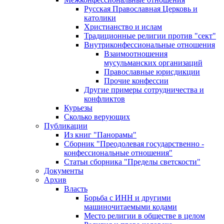
Русская Православная Церковь и
католики
Христианство и ислам
Традиционные религии против "сект"
Внутриконфессиональные отношения
Взаимоотношения
мусульманских организаций
Православные юрисдикции
Прочие конфессии
Другие примеры сотрудничества и
конфликтов
Курьезы
Сколько верующих
Публикации
Из книг "Панорамы"
Сборник "Преодолевая государственно -
конфессиональные отношения"
Статьи сборника "Пределы светскости"
Документы
Архив
Власть
Борьба с ИНН и другими
машиночитаемыми кодами
Место религии в обществе в целом