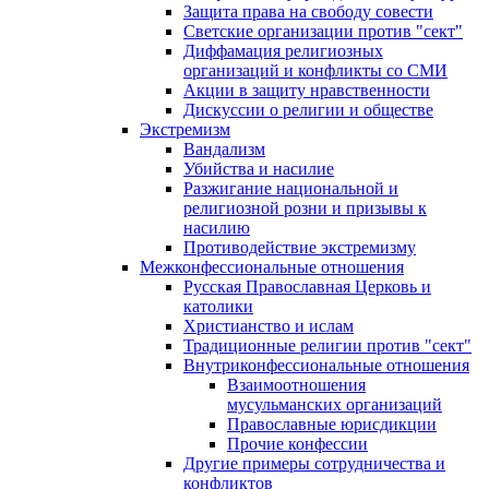
Защита права на свободу совести
Светские организации против "сект"
Диффамация религиозных
организаций и конфликты со СМИ
Акции в защиту нравственности
Дискуссии о религии и обществе
Экстремизм
Вандализм
Убийства и насилие
Разжигание национальной и
религиозной розни и призывы к
насилию
Противодействие экстремизму
Межконфессиональные отношения
Русская Православная Церковь и
католики
Христианство и ислам
Традиционные религии против "сект"
Внутриконфессиональные отношения
Взаимоотношения
мусульманских организаций
Православные юрисдикции
Прочие конфессии
Другие примеры сотрудничества и
конфликтов