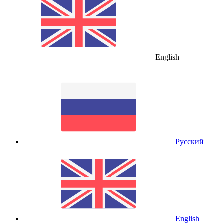
English
Русский
English