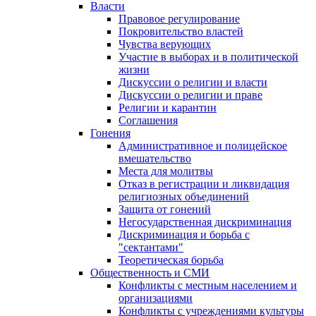
Власти
Правовое регулирование
Покровительство властей
Чувства верующих
Участие в выборах и в политической
жизни
Дискуссии о религии и власти
Дискуссии о религии и праве
Религии и карантин
Соглашения
Гонения
Административное и полицейское
вмешательство
Места для молитвы
Отказ в регистрации и ликвидация
религиозных объединений
Защита от гонений
Негосударственная дискриминация
Дискриминация и борьба с
"сектантами"
Теоретическая борьба
Общественность и СМИ
Конфликты с местным населением и
организациями
Конфликты с учреждениями культуры