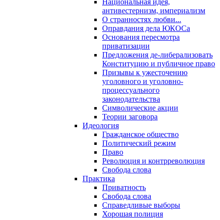
Национальная идея,
антивестернизм, империализм
О странностях любви...
Оправдания дела ЮКОСа
Основания пересмотра
приватизации
Предложения де-либерализовать
Конституцию и публичное право
Призывы к ужесточению
уголовного и уголовно-
процессуального
законодательства
Символические акции
Теории заговора
Идеология
Гражданское общество
Политический режим
Право
Революция и контрреволюция
Свобода слова
Практика
Приватность
Свобода слова
Справедливые выборы
Хорошая полиция