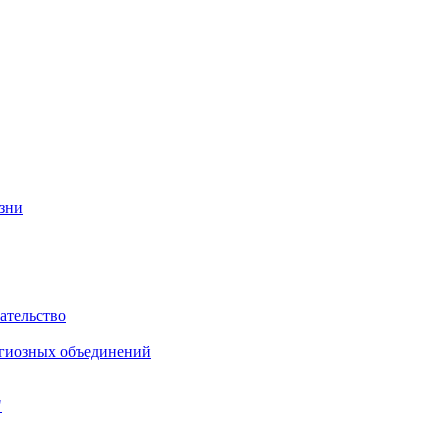
изни
ательство
игиозных объединений
"