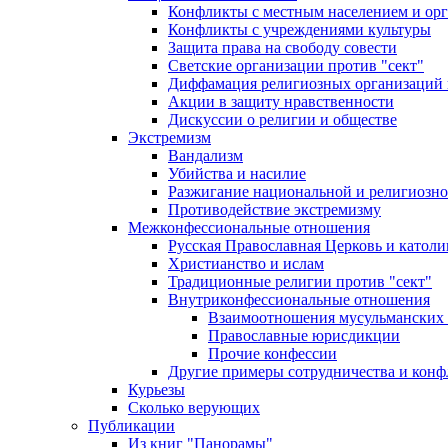
Конфликты с местным населением и ор
Конфликты с учреждениями культуры
Защита права на свободу совести
Светские организации против "сект"
Диффамация религиозных организаций
Акции в защиту нравственности
Дискуссии о религии и обществе
Экстремизм
Вандализм
Убийства и насилие
Разжигание национальной и религиозно
Противодействие экстремизму
Межконфессиональные отношения
Русская Православная Церковь и католи
Христианство и ислам
Традиционные религии против "сект"
Внутриконфессиональные отношения
Взаимоотношения мусульманских 
Православные юрисдикции
Прочие конфессии
Другие примеры сотрудничества и конф
Курьезы
Сколько верующих
Публикации
Из книг "Панорамы"