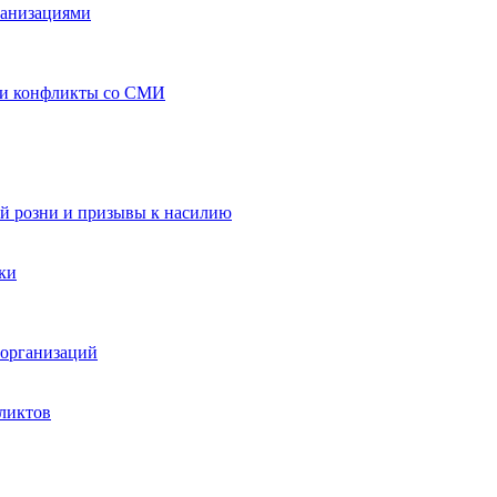
ганизациями
 и конфликты со СМИ
й розни и призывы к насилию
ки
организаций
ликтов