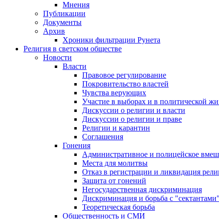
Мнения
Публикации
Документы
Архив
Хроники фильтрации Рунета
Религия в светском обществе
Новости
Власти
Правовое регулирование
Покровительство властей
Чувства верующих
Участие в выборах и в политической ж
Дискуссии о религии и власти
Дискуссии о религии и праве
Религии и карантин
Соглашения
Гонения
Административное и полицейское вмеш
Места для молитвы
Отказ в регистрации и ликвидация рел
Защита от гонений
Негосударственная дискриминация
Дискриминация и борьба с "сектантами
Теоретическая борьба
Общественность и СМИ