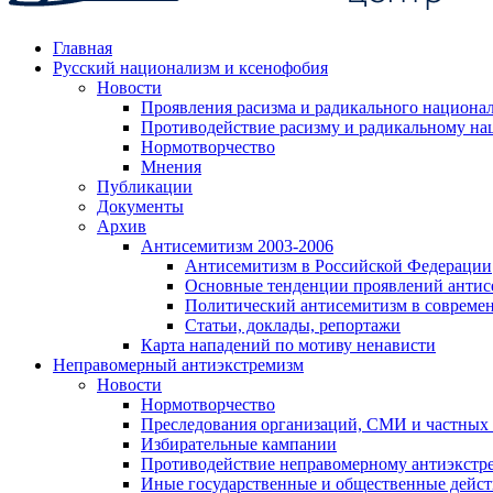
Главная
Русский национализм и ксенофобия
Новости
Проявления расизма и радикального национа
Противодействие расизму и радикальному на
Нормотворчество
Мнения
Публикации
Документы
Архив
Антисемитизм 2003-2006
Антисемитизм в Российской Федерации
Основные тенденции проявлений антис
Политический антисемитизм в совреме
Статьи, доклады, репортажи
Карта нападений по мотиву ненависти
Неправомерный антиэкстремизм
Новости
Нормотворчество
Преследования организаций, СМИ и частных
Избирательные кампании
Противодействие неправомерному антиэкстр
Иные государственные и общественные дейст