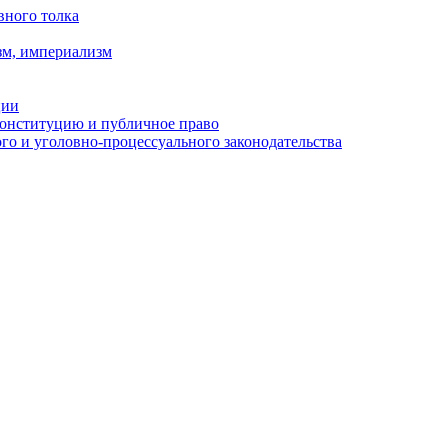
вного толка
зм, империализм
ции
Конституцию и публичное право
о и уголовно-процессуального законодательства