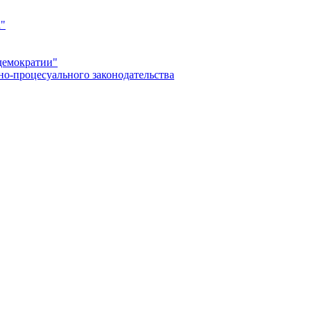
а"
демократии"
но-процесуального законодательства