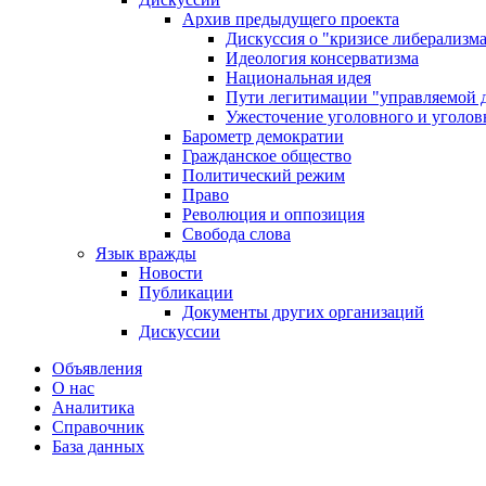
Архив предыдущего проекта
Дискуссия о "кризисе либерализм
Идеология консерватизма
Национальная идея
Пути легитимации "управляемой 
Ужесточение уголовного и уголов
Барометр демократии
Гражданское общество
Политический режим
Право
Революция и оппозиция
Свобода слова
Язык вражды
Новости
Публикации
Документы других организаций
Дискуссии
Объявления
О нас
Аналитика
Справочник
База данных