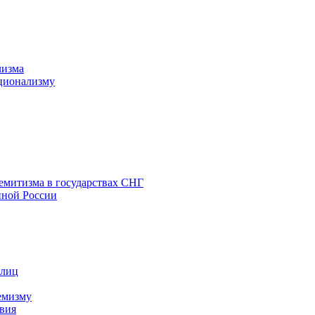
лизма
ционализму
емитизма в государствах СНГ
нной России
 лиц
емизму
вия