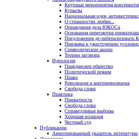
Крупные мероприятия консервати
Курьезы
Национальная идея, антивестерни
О странностях любви...
Оправдания дела ЮКОСа
Основания пересмотра приватиза
Предложения де-либерализовать 
Призывы к ужесточению уголовног
Символические акции
Теории заговора
Идеология
Гражданское общество
Политический режим
Право
Революция и контрреволюция
Свобода слова
Практика
Приватность
Свобода слова
Справедливые выборы
Хорошая полиция
Честный суд
Публикации
Аннотированный указатель литературы
Дискуссии