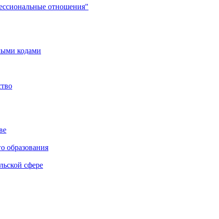
фессиональные отношения"
мыми кодами
ство
ве
го образования
льской сфере