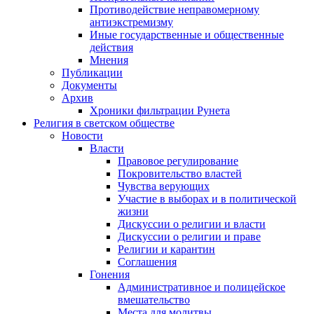
Противодействие неправомерному
антиэкстремизму
Иные государственные и общественные
действия
Мнения
Публикации
Документы
Архив
Хроники фильтрации Рунета
Религия в светском обществе
Новости
Власти
Правовое регулирование
Покровительство властей
Чувства верующих
Участие в выборах и в политической
жизни
Дискуссии о религии и власти
Дискуссии о религии и праве
Религии и карантин
Соглашения
Гонения
Административное и полицейское
вмешательство
Места для молитвы