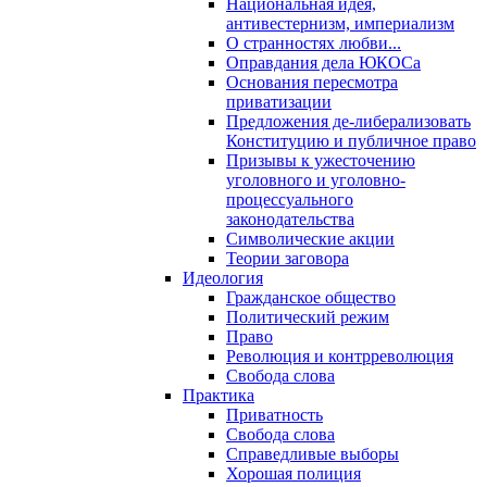
Национальная идея,
антивестернизм, империализм
О странностях любви...
Оправдания дела ЮКОСа
Основания пересмотра
приватизации
Предложения де-либерализовать
Конституцию и публичное право
Призывы к ужесточению
уголовного и уголовно-
процессуального
законодательства
Символические акции
Теории заговора
Идеология
Гражданское общество
Политический режим
Право
Революция и контрреволюция
Свобода слова
Практика
Приватность
Свобода слова
Справедливые выборы
Хорошая полиция