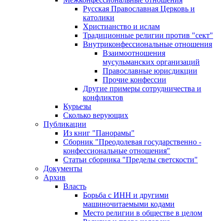
Русская Православная Церковь и
католики
Христианство и ислам
Традиционные религии против "сект"
Внутриконфессиональные отношения
Взаимоотношения
мусульманских организаций
Православные юрисдикции
Прочие конфессии
Другие примеры сотрудничества и
конфликтов
Курьезы
Сколько верующих
Публикации
Из книг "Панорамы"
Сборник "Преодолевая государственно -
конфессиональные отношения"
Статьи сборника "Пределы светскости"
Документы
Архив
Власть
Борьба с ИНН и другими
машиночитаемыми кодами
Место религии в обществе в целом