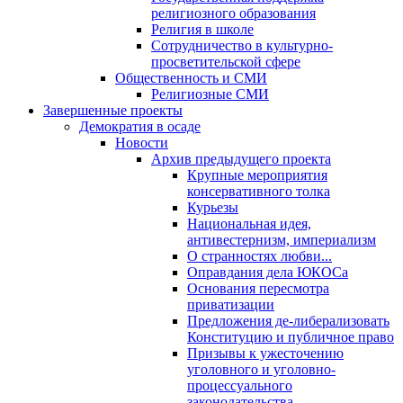
религиозного образования
Религия в школе
Сотрудничество в культурно-
просветительской сфере
Общественность и СМИ
Религиозные СМИ
Завершенные проекты
Демократия в осаде
Новости
Архив предыдущего проекта
Крупные мероприятия
консервативного толка
Курьезы
Национальная идея,
антивестернизм, империализм
О странностях любви...
Оправдания дела ЮКОСа
Основания пересмотра
приватизации
Предложения де-либерализовать
Конституцию и публичное право
Призывы к ужесточению
уголовного и уголовно-
процессуального
законодательства