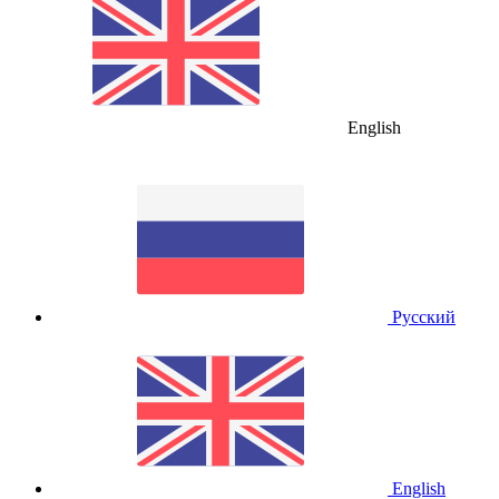
English
Русский
English