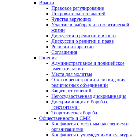
Власти
Правовое регулирование
Покровительство властей
Чувства верующих
Участие в выборах и в политической
жизни
Дискуссии о религии и власти
Дискуссии о религии и праве
Религии и карантин
Соглашения
Гонения
Административное и полицейское
вмешательство
Места для молитвы
Отказ в регистрации и ликвидация
религиозных объединений
Защита от гонений
Негосударственная дискриминация
Дискриминация и борьба с
"сектантами"
Теоретическая борьба
Общественность и СМИ
Конфликты с местным населением и
организациями
Конфликты с учреждениями культуры