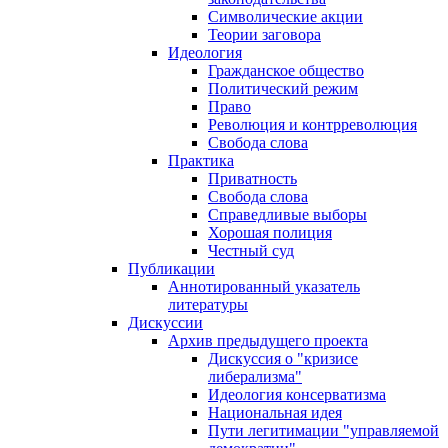
Символические акции
Теории заговора
Идеология
Гражданское общество
Политический режим
Право
Революция и контрреволюция
Свобода слова
Практика
Приватность
Свобода слова
Справедливые выборы
Хорошая полиция
Честный суд
Публикации
Аннотированный указатель
литературы
Дискуссии
Архив предыдущего проекта
Дискуссия о "кризисе
либерализма"
Идеология консерватизма
Национальная идея
Пути легитимации "управляемой