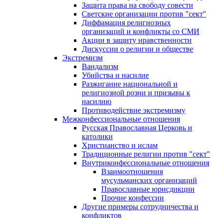
Защита права на свободу совести
Светские организации против "сект"
Диффамация религиозных
организаций и конфликты со СМИ
Акции в защиту нравственности
Дискуссии о религии и обществе
Экстремизм
Вандализм
Убийства и насилие
Разжигание национальной и
религиозной розни и призывы к
насилию
Противодействие экстремизму
Межконфессиональные отношения
Русская Православная Церковь и
католики
Христианство и ислам
Традиционные религии против "сект"
Внутриконфессиональные отношения
Взаимоотношения
мусульманских организаций
Православные юрисдикции
Прочие конфессии
Другие примеры сотрудничества и
конфликтов