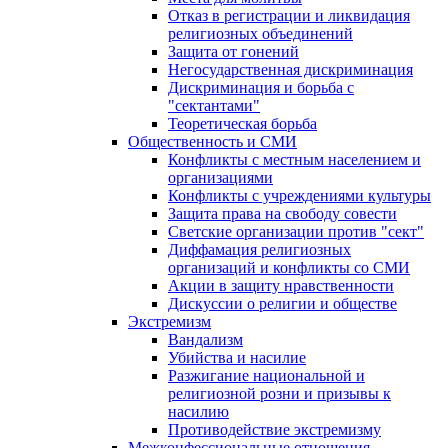
Отказ в регистрации и ликвидация
религиозных объединений
Защита от гонений
Негосударственная дискриминация
Дискриминация и борьба с
"сектантами"
Теоретическая борьба
Общественность и СМИ
Конфликты с местным населением и
организациями
Конфликты с учреждениями культуры
Защита права на свободу совести
Светские организации против "сект"
Диффамация религиозных
организаций и конфликты со СМИ
Акции в защиту нравственности
Дискуссии о религии и обществе
Экстремизм
Вандализм
Убийства и насилие
Разжигание национальной и
религиозной розни и призывы к
насилию
Противодействие экстремизму
Межконфессиональные отношения