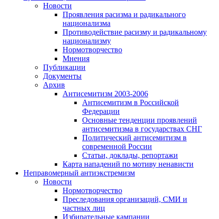
Новости
Проявления расизма и радикального
национализма
Противодействие расизму и радикальному
национализму
Нормотворчество
Мнения
Публикации
Документы
Архив
Антисемитизм 2003-2006
Антисемитизм в Российской
Федерации
Основные тенденции проявлений
антисемитизма в государствах СНГ
Политический антисемитизм в
современной России
Статьи, доклады, репортажи
Карта нападений по мотиву ненависти
Неправомерный антиэкстремизм
Новости
Нормотворчество
Преследования организаций, СМИ и
частных лиц
Избирательные кампании