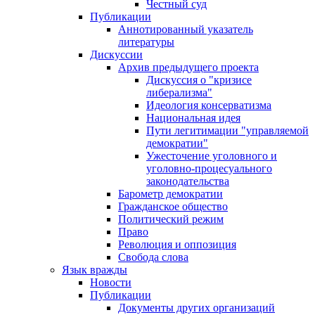
Честный суд
Публикации
Аннотированный указатель
литературы
Дискуссии
Архив предыдущего проекта
Дискуссия о "кризисе
либерализма"
Идеология консерватизма
Национальная идея
Пути легитимации "управляемой
демократии"
Ужесточение уголовного и
уголовно-процесуального
законодательства
Барометр демократии
Гражданское общество
Политический режим
Право
Революция и оппозиция
Свобода слова
Язык вражды
Новости
Публикации
Документы других организаций