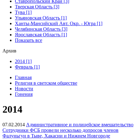
Ставропольский Край [3]
Тверская Область [3]
Тува [1]
Ульяновская Область [1]
Ханты-Мансийский Авт. Окр. - Югра [1]
Челябинская Область [3]
Ярославская Область [1]
Показать все
Архив
2014 [1]
Февраль [1]
Главная
Религия в светском обществе
Новости
Гонения
2014
07.02.2014
Административное и полицейское вмешательство
Сотрудники ФСБ провели несколько допросов членов
Фалуньгун в Тыве, Хакасии и Нижнем Новгороде