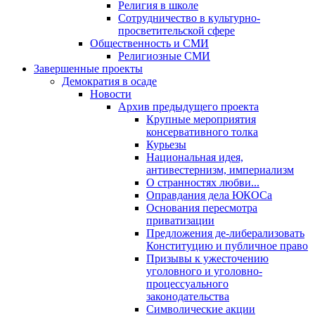
Религия в школе
Сотрудничество в культурно-
просветительской сфере
Общественность и СМИ
Религиозные СМИ
Завершенные проекты
Демократия в осаде
Новости
Архив предыдущего проекта
Крупные мероприятия
консервативного толка
Курьезы
Национальная идея,
антивестернизм, империализм
О странностях любви...
Оправдания дела ЮКОСа
Основания пересмотра
приватизации
Предложения де-либерализовать
Конституцию и публичное право
Призывы к ужесточению
уголовного и уголовно-
процессуального
законодательства
Символические акции