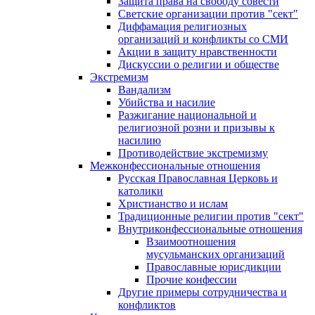
Защита права на свободу совести
Светские организации против "сект"
Диффамация религиозных
организаций и конфликты со СМИ
Акции в защиту нравственности
Дискуссии о религии и обществе
Экстремизм
Вандализм
Убийства и насилие
Разжигание национальной и
религиозной розни и призывы к
насилию
Противодействие экстремизму
Межконфессиональные отношения
Русская Православная Церковь и
католики
Христианство и ислам
Традиционные религии против "сект"
Внутриконфессиональные отношения
Взаимоотношения
мусульманских организаций
Православные юрисдикции
Прочие конфессии
Другие примеры сотрудничества и
конфликтов