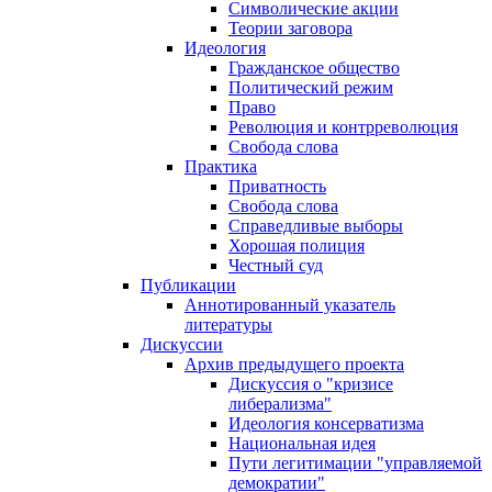
Символические акции
Теории заговора
Идеология
Гражданское общество
Политический режим
Право
Революция и контрреволюция
Свобода слова
Практика
Приватность
Свобода слова
Справедливые выборы
Хорошая полиция
Честный суд
Публикации
Аннотированный указатель
литературы
Дискуссии
Архив предыдущего проекта
Дискуссия о "кризисе
либерализма"
Идеология консерватизма
Национальная идея
Пути легитимации "управляемой
демократии"