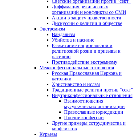
Светские организации против "сект"
Диффамация религиозных
организаций и конфликты со СМИ
Акции в защиту нравственности
Дискуссии о религии и обществе
Экстремизм
Вандализм
Убийства и насилие
Разжигание национальной и
религиозной розни и призывы к
насилию
Противодействие экстремизму
Межконфессиональные отношения
Русская Православная Церковь и
католики
Христианство и ислам
Традиционные религии против "сект"
Внутриконфессиональные отношения
Взаимоотношения
мусульманских организаций
Православные юрисдикции
Прочие конфессии
Другие примеры сотрудничества и
конфликтов
Курьезы