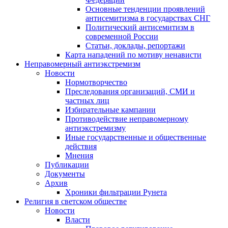
Основные тенденции проявлений
антисемитизма в государствах СНГ
Политический антисемитизм в
современной России
Статьи, доклады, репортажи
Карта нападений по мотиву ненависти
Неправомерный антиэкстремизм
Новости
Нормотворчество
Преследования организаций, СМИ и
частных лиц
Избирательные кампании
Противодействие неправомерному
антиэкстремизму
Иные государственные и общественные
действия
Мнения
Публикации
Документы
Архив
Хроники фильтрации Рунета
Религия в светском обществе
Новости
Власти