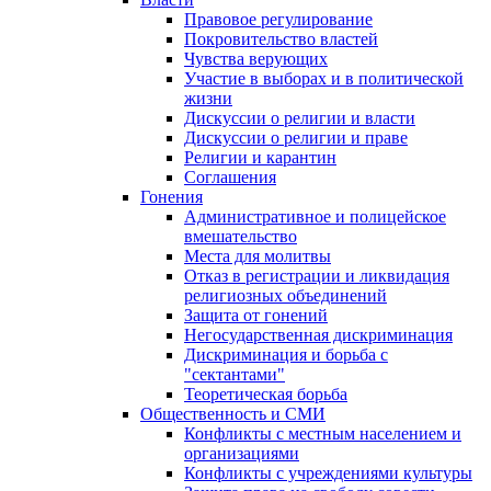
Правовое регулирование
Покровительство властей
Чувства верующих
Участие в выборах и в политической
жизни
Дискуссии о религии и власти
Дискуссии о религии и праве
Религии и карантин
Соглашения
Гонения
Административное и полицейское
вмешательство
Места для молитвы
Отказ в регистрации и ликвидация
религиозных объединений
Защита от гонений
Негосударственная дискриминация
Дискриминация и борьба с
"сектантами"
Теоретическая борьба
Общественность и СМИ
Конфликты с местным населением и
организациями
Конфликты с учреждениями культуры