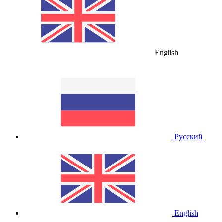
English
Русский
English