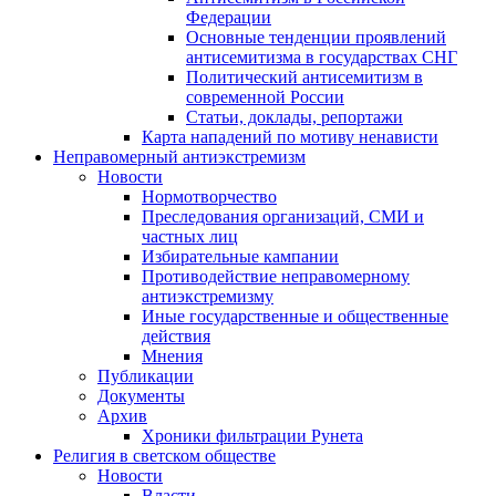
Федерации
Основные тенденции проявлений
антисемитизма в государствах СНГ
Политический антисемитизм в
современной России
Статьи, доклады, репортажи
Карта нападений по мотиву ненависти
Неправомерный антиэкстремизм
Новости
Нормотворчество
Преследования организаций, СМИ и
частных лиц
Избирательные кампании
Противодействие неправомерному
антиэкстремизму
Иные государственные и общественные
действия
Мнения
Публикации
Документы
Архив
Хроники фильтрации Рунета
Религия в светском обществе
Новости
Власти