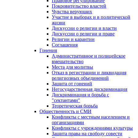
Правовое регулирование
Покровительство властей
Чувства верующих
Участие в выборах и в политической
жизни
Дискуссии о религии и власти
Дискуссии о религии и праве
Религии и карантин
Соглашения
Гонения
Административное и полицейское
вмешательство
Места для молитвы
Отказ в регистрации и ликвидация
религиозных объединений
Защита от гонений
Негосударственная дискриминация
Дискриминация и борьба с
"сектантами"
Теоретическая борьба
Общественность и СМИ
Конфликты с местным населением и
организациями
Конфликты с учреждениями культуры
Защита права на свободу совести