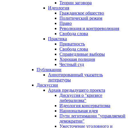
Теории заговора
Идеология
Гражданское общество
Политический режим
Право
Революция и контрреволюция
Свобода слова
Практика
Приватность
Свобода слова
Справедливые выборы
Хорошая полиция
Честный суд
Публикации
Аннотированный указатель
литературы
Дискуссии
Архив предыдущего проекта
Дискуссия о "кризисе
либерализма"
Идеология консерватизма
Национальная идея
Пути легитимации "управляемой
демократии"
Ужесточение уголовного и