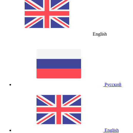
English
Русский
English