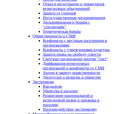
Отказ в регистрации и ликвидация
религиозных объединений
Защита от гонений
Негосударственная дискриминация
Дискриминация и борьба с
"сектантами"
Теоретическая борьба
Общественность и СМИ
Конфликты с местным населением и
организациями
Конфликты с учреждениями культуры
Защита права на свободу совести
Светские организации против "сект"
Диффамация религиозных
организаций и конфликты со СМИ
Акции в защиту нравственности
Дискуссии о религии и обществе
Экстремизм
Вандализм
Убийства и насилие
Разжигание национальной и
религиозной розни и призывы к
насилию
Противодействие экстремизму
Межконфессиональные отношения