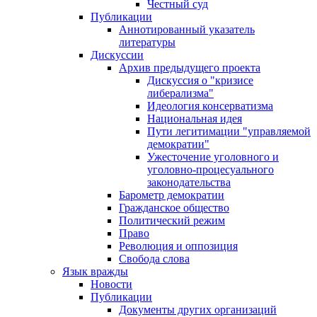
Честный суд
Публикации
Аннотированный указатель
литературы
Дискуссии
Архив предыдущего проекта
Дискуссия о "кризисе
либерализма"
Идеология консерватизма
Национальная идея
Пути легитимации "управляемой
демократии"
Ужесточение уголовного и
уголовно-процесуального
законодательства
Барометр демократии
Гражданское общество
Политический режим
Право
Революция и оппозиция
Свобода слова
Язык вражды
Новости
Публикации
Документы других организаций