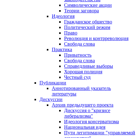
Символические акции
Теории заговора
Идеология
Гражданское общество
Политический режим
Право
Революция и контрреволюция
Свобода слова
Практика
Приватность
Свобода слова
Справедливые выборы
Хорошая полиция
Честный суд
Публикации
Аннотированный указатель
литературы
Дискуссии
Архив предыдущего проекта
Дискуссия о "кризисе
либерализма"
Идеология консерватизма
Национальная идея
Пути легитимации "управляемой