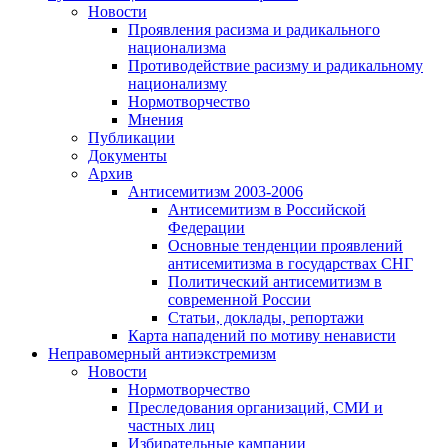
Новости
Проявления расизма и радикального
национализма
Противодействие расизму и радикальному
национализму
Нормотворчество
Мнения
Публикации
Документы
Архив
Антисемитизм 2003-2006
Антисемитизм в Российской
Федерации
Основные тенденции проявлений
антисемитизма в государствах СНГ
Политический антисемитизм в
современной России
Статьи, доклады, репортажи
Карта нападений по мотиву ненависти
Неправомерный антиэкстремизм
Новости
Нормотворчество
Преследования организаций, СМИ и
частных лиц
Избирательные кампании