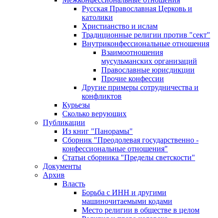
Русская Православная Церковь и
католики
Христианство и ислам
Традиционные религии против "сект"
Внутриконфессиональные отношения
Взаимоотношения
мусульманских организаций
Православные юрисдикции
Прочие конфессии
Другие примеры сотрудничества и
конфликтов
Курьезы
Сколько верующих
Публикации
Из книг "Панорамы"
Сборник "Преодолевая государственно -
конфессиональные отношения"
Статьи сборника "Пределы светскости"
Документы
Архив
Власть
Борьба с ИНН и другими
машиночитаемыми кодами
Место религии в обществе в целом