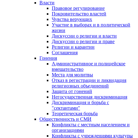
Власти
Правовое регулирование
Покровительство властей
Чувства верующих
Участие в выборах и в политической
жизни
Дискуссии о религии и власти
Дискуссии о религии и праве
Религии и карантин
Соглашения
Гонения
Административное и полицейское
вмешательство
Места для молитвы
Отказ в регистрации и ликвидация
религиозных объединений
Защита от гонений
Негосударственная дискриминация
Дискриминация и борьба с
"сектантами"
Теоретическая борьба
Общественность и СМИ
Конфликты с местным населением и
организациями
Конфликты с учреждениями культуры