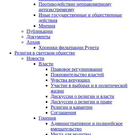
Противодействие неправомерному
антиэкстремизму
Иные государственные и общественные
действия
Мнения
Публикации
Документы
Архив
Хроники фильтрации Рунета
Религия в светском обществе
Новости
Власти
Правовое регулирование
Покровительство властей
Чувства верующих
Участие в выборах и в политической
жизни
Дискуссии о религии и власти
Дискуссии о религии и праве
Религии и карантин
Соглашения
Гонения
Административное и полицейское
вмешательство
Места для молитвы