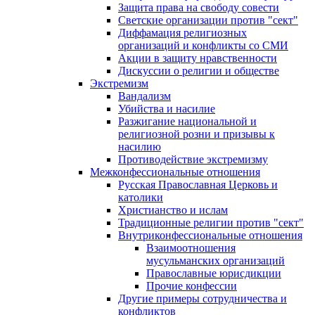
Защита права на свободу совести
Светские организации против "сект"
Диффамация религиозных
организаций и конфликты со СМИ
Акции в защиту нравственности
Дискуссии о религии и обществе
Экстремизм
Вандализм
Убийства и насилие
Разжигание национальной и
религиозной розни и призывы к
насилию
Противодействие экстремизму
Межконфессиональные отношения
Русская Православная Церковь и
католики
Христианство и ислам
Традиционные религии против "сект"
Внутриконфессиональные отношения
Взаимоотношения
мусульманских организаций
Православные юрисдикции
Прочие конфессии
Другие примеры сотрудничества и
конфликтов