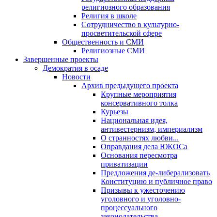
религиозного образования
Религия в школе
Сотрудничество в культурно-
просветительской сфере
Общественность и СМИ
Религиозные СМИ
Завершенные проекты
Демократия в осаде
Новости
Архив предыдущего проекта
Крупные мероприятия
консервативного толка
Курьезы
Национальная идея,
антивестернизм, империализм
О странностях любви...
Оправдания дела ЮКОСа
Основания пересмотра
приватизации
Предложения де-либерализовать
Конституцию и публичное право
Призывы к ужесточению
уголовного и уголовно-
процессуального
законодательства