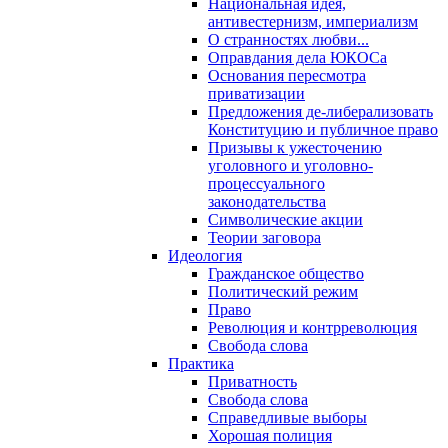
Национальная идея,
антивестернизм, империализм
О странностях любви...
Оправдания дела ЮКОСа
Основания пересмотра
приватизации
Предложения де-либерализовать
Конституцию и публичное право
Призывы к ужесточению
уголовного и уголовно-
процессуального
законодательства
Символические акции
Теории заговора
Идеология
Гражданское общество
Политический режим
Право
Революция и контрреволюция
Свобода слова
Практика
Приватность
Свобода слова
Справедливые выборы
Хорошая полиция