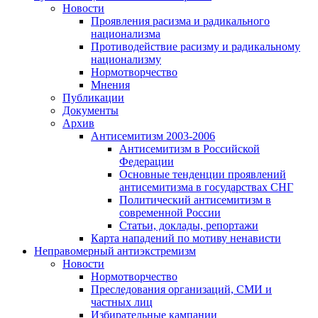
Новости
Проявления расизма и радикального
национализма
Противодействие расизму и радикальному
национализму
Нормотворчество
Мнения
Публикации
Документы
Архив
Антисемитизм 2003-2006
Антисемитизм в Российской
Федерации
Основные тенденции проявлений
антисемитизма в государствах СНГ
Политический антисемитизм в
современной России
Статьи, доклады, репортажи
Карта нападений по мотиву ненависти
Неправомерный антиэкстремизм
Новости
Нормотворчество
Преследования организаций, СМИ и
частных лиц
Избирательные кампании