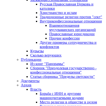
Русская Православная Церковь и
католики
Христианство и ислам
Традиционные религии против "сект"
Внутриконфессиональные отношения
Взаимоотношения
мусульманских организаций
Православные юрисдикции
Прочие конфессии
Другие примеры сотрудничества и
конфликтов
Курьезы
Сколько верующих
Публикации
Из книг "Панорамы"
Сборник "Преодолевая государственно -
конфессиональные отношения"
Статьи сборника "Пределы светскости"
Документы
Архив
Власть
Борьба с ИНН и другими
машиночитаемыми кодами
Место религии в обществе в целом