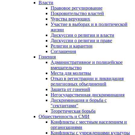
Власти
Правовое регулирование
Покровительство властей
Чувства верующих
Участие в выборах и в политической
жизни
Дискуссии о религии и власти
Дискуссии о религии и праве
Религии и карантин
Соглашения
Гонения
Административное и полицейское
вмешательство
Места для молитвы
Отказ в регистрации и ликвидация
религиозных объединений
Защита от гонений
Негосударственная дискриминация
Дискриминация и борьба с
"сектантами"
Теоретическая борьба
Общественность и СМИ
Конфликты с местным населением и
организациями
Конфликты с учреждениями культуры