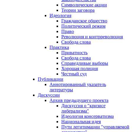
Символические акции
Теории заговора
Идеология
Гражданское общество
Политический режим
Право
Революция и контрреволюция
Свобода слова
Практика
Приватность
Свобода слова
Справедливые выборы
Хорошая полиция
Честный суд
Публикации
Аннотированный указатель
литературы
Дискуссии
Архив предыдущего проекта
Дискуссия о "кризисе
либерализма"
Идеология консерватизма
Национальная идея
Пути легитимации "управляемой