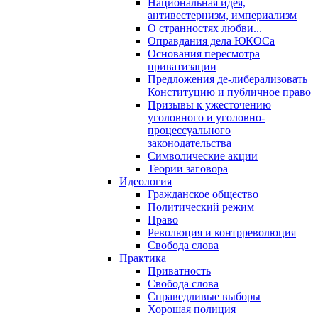
Национальная идея,
антивестернизм, империализм
О странностях любви...
Оправдания дела ЮКОСа
Основания пересмотра
приватизации
Предложения де-либерализовать
Конституцию и публичное право
Призывы к ужесточению
уголовного и уголовно-
процессуального
законодательства
Символические акции
Теории заговора
Идеология
Гражданское общество
Политический режим
Право
Революция и контрреволюция
Свобода слова
Практика
Приватность
Свобода слова
Справедливые выборы
Хорошая полиция