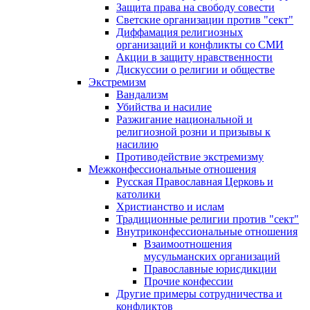
Защита права на свободу совести
Светские организации против "сект"
Диффамация религиозных
организаций и конфликты со СМИ
Акции в защиту нравственности
Дискуссии о религии и обществе
Экстремизм
Вандализм
Убийства и насилие
Разжигание национальной и
религиозной розни и призывы к
насилию
Противодействие экстремизму
Межконфессиональные отношения
Русская Православная Церковь и
католики
Христианство и ислам
Традиционные религии против "сект"
Внутриконфессиональные отношения
Взаимоотношения
мусульманских организаций
Православные юрисдикции
Прочие конфессии
Другие примеры сотрудничества и
конфликтов