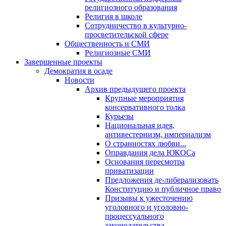
религиозного образования
Религия в школе
Сотрудничество в культурно-
просветительской сфере
Общественность и СМИ
Религиозные СМИ
Завершенные проекты
Демократия в осаде
Новости
Архив предыдущего проекта
Крупные мероприятия
консервативного толка
Курьезы
Национальная идея,
антивестернизм, империализм
О странностях любви...
Оправдания дела ЮКОСа
Основания пересмотра
приватизации
Предложения де-либерализовать
Конституцию и публичное право
Призывы к ужесточению
уголовного и уголовно-
процессуального
законодательства