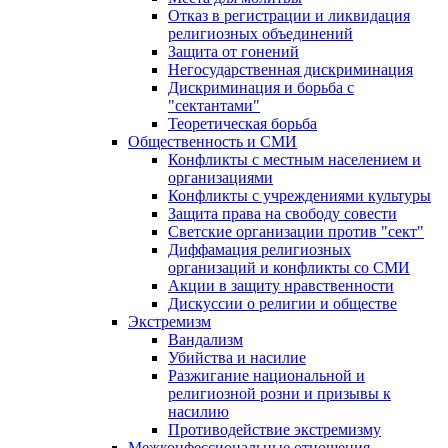
Отказ в регистрации и ликвидация
религиозных объединений
Защита от гонений
Негосударственная дискриминация
Дискриминация и борьба с
"сектантами"
Теоретическая борьба
Общественность и СМИ
Конфликты с местным населением и
организациями
Конфликты с учреждениями культуры
Защита права на свободу совести
Светские организации против "сект"
Диффамация религиозных
организаций и конфликты со СМИ
Акции в защиту нравственности
Дискуссии о религии и обществе
Экстремизм
Вандализм
Убийства и насилие
Разжигание национальной и
религиозной розни и призывы к
насилию
Противодействие экстремизму
Межконфессиональные отношения