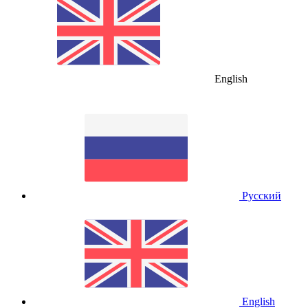
English
Русский
English