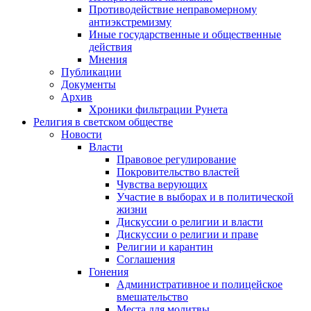
Противодействие неправомерному
антиэкстремизму
Иные государственные и общественные
действия
Мнения
Публикации
Документы
Архив
Хроники фильтрации Рунета
Религия в светском обществе
Новости
Власти
Правовое регулирование
Покровительство властей
Чувства верующих
Участие в выборах и в политической
жизни
Дискуссии о религии и власти
Дискуссии о религии и праве
Религии и карантин
Соглашения
Гонения
Административное и полицейское
вмешательство
Места для молитвы