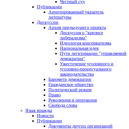
Честный суд
Публикации
Аннотированный указатель
литературы
Дискуссии
Архив предыдущего проекта
Дискуссия о "кризисе
либерализма"
Идеология консерватизма
Национальная идея
Пути легитимации "управляемой
демократии"
Ужесточение уголовного и
уголовно-процесуального
законодательства
Барометр демократии
Гражданское общество
Политический режим
Право
Революция и оппозиция
Свобода слова
Язык вражды
Новости
Публикации
Документы других организаций