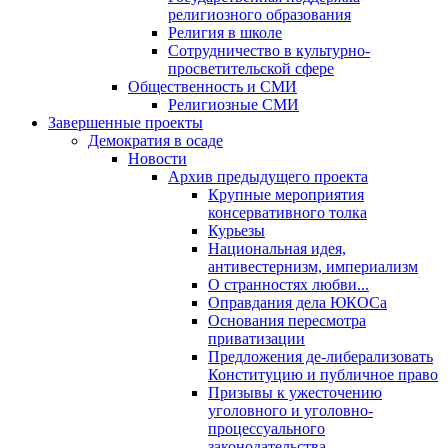
религиозного образования
Религия в школе
Сотрудничество в культурно-
просветительской сфере
Общественность и СМИ
Религиозные СМИ
Завершенные проекты
Демократия в осаде
Новости
Архив предыдущего проекта
Крупные мероприятия
консервативного толка
Курьезы
Национальная идея,
антивестернизм, империализм
О странностях любви...
Оправдания дела ЮКОСа
Основания пересмотра
приватизации
Предложения де-либерализовать
Конституцию и публичное право
Призывы к ужесточению
уголовного и уголовно-
процессуального
законодательства