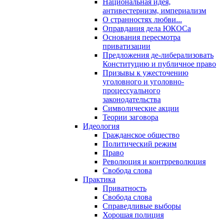
Национальная идея,
антивестернизм, империализм
О странностях любви...
Оправдания дела ЮКОСа
Основания пересмотра
приватизации
Предложения де-либерализовать
Конституцию и публичное право
Призывы к ужесточению
уголовного и уголовно-
процессуального
законодательства
Символические акции
Теории заговора
Идеология
Гражданское общество
Политический режим
Право
Революция и контрреволюция
Свобода слова
Практика
Приватность
Свобода слова
Справедливые выборы
Хорошая полиция