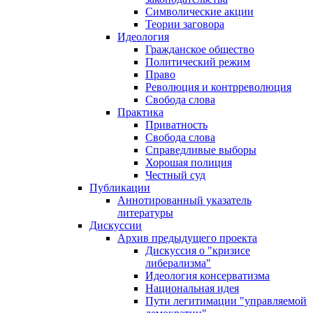
Символические акции
Теории заговора
Идеология
Гражданское общество
Политический режим
Право
Революция и контрреволюция
Свобода слова
Практика
Приватность
Свобода слова
Справедливые выборы
Хорошая полиция
Честный суд
Публикации
Аннотированный указатель
литературы
Дискуссии
Архив предыдущего проекта
Дискуссия о "кризисе
либерализма"
Идеология консерватизма
Национальная идея
Пути легитимации "управляемой