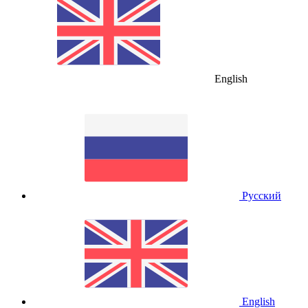
English
Русский
English