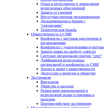
Отказ в регистрации и ликвидация
религиозных объединений
Защита от гонений
Негосударственная дискриминация
Дискриминация и борьба с
"сектантами"
Теоретическая борьба
Общественность и СМИ
Конфликты с местным населением и
организациями
Конфликты с учреждениями культуры
Защита права на свободу совести
Светские организации против "сект"
Диффамация религиозных
организаций и конфликты со СМИ
Акции в защиту нравственности
Дискуссии о религии и обществе
Экстремизм
Вандализм
Убийства и насилие
Разжигание национальной и
религиозной розни и призывы к
насилию
Противодействие экстремизму
Межконфессиональные отношения