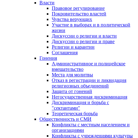
Власти
Правовое регулирование
Покровительство властей
Чувства верующих
Участие в выборах и в политической
жизни
Дискуссии о религии и власти
Дискуссии о религии и праве
Религии и карантин
Соглашения
Гонения
Административное и полицейское
вмешательство
Места для молитвы
Отказ в регистрации и ликвидация
религиозных объединений
Защита от гонений
Негосударственная дискриминация
Дискриминация и борьба с
"сектантами"
Теоретическая борьба
Общественность и СМИ
Конфликты с местным населением и
организациями
Конфликты с учреждениями культуры