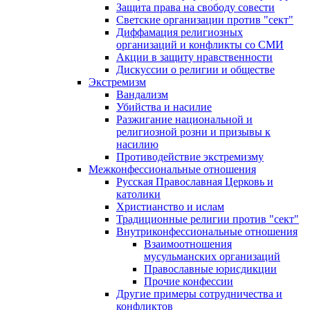
Защита права на свободу совести
Светские организации против "сект"
Диффамация религиозных
организаций и конфликты со СМИ
Акции в защиту нравственности
Дискуссии о религии и обществе
Экстремизм
Вандализм
Убийства и насилие
Разжигание национальной и
религиозной розни и призывы к
насилию
Противодействие экстремизму
Межконфессиональные отношения
Русская Православная Церковь и
католики
Христианство и ислам
Традиционные религии против "сект"
Внутриконфессиональные отношения
Взаимоотношения
мусульманских организаций
Православные юрисдикции
Прочие конфессии
Другие примеры сотрудничества и
конфликтов