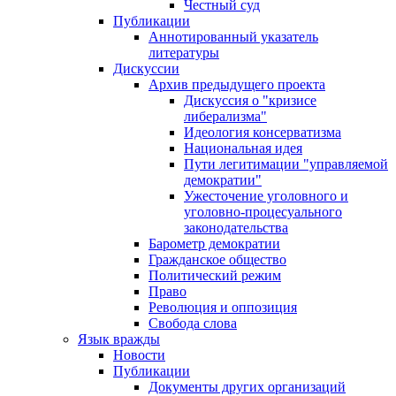
Честный суд
Публикации
Аннотированный указатель
литературы
Дискуссии
Архив предыдущего проекта
Дискуссия о "кризисе
либерализма"
Идеология консерватизма
Национальная идея
Пути легитимации "управляемой
демократии"
Ужесточение уголовного и
уголовно-процесуального
законодательства
Барометр демократии
Гражданское общество
Политический режим
Право
Революция и оппозиция
Свобода слова
Язык вражды
Новости
Публикации
Документы других организаций