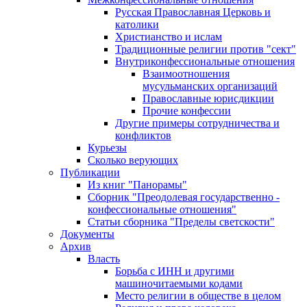
Русская Православная Церковь и
католики
Христианство и ислам
Традиционные религии против "сект"
Внутриконфессиональные отношения
Взаимоотношения
мусульманских организаций
Православные юрисдикции
Прочие конфессии
Другие примеры сотрудничества и
конфликтов
Курьезы
Сколько верующих
Публикации
Из книг "Панорамы"
Сборник "Преодолевая государственно -
конфессиональные отношения"
Статьи сборника "Пределы светскости"
Документы
Архив
Власть
Борьба с ИНН и другими
машиночитаемыми кодами
Место религии в обществе в целом