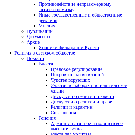
Противодействие неправомерному
антиэкстремизму
Иные государственные и общественные
действия
Мнения
Публикации
Документы
Архив
Хроники фильтрации Рунета
Религия в светском обществе
Новости
Власти
Правовое регулирование
Покровительство властей
Чувства верующих
Участие в выборах и в политической
жизни
Дискуссии о религии и власти
Дискуссии о религии и праве
Религии и карантин
Соглашения
Гонения
Административное и полицейское
вмешательство
Места для молитвы