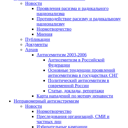
Новости
Проявления расизма и радикального
национализма
Противодействие расизму и радикальному
национализму
Нормотворчество
Мнения
Публикации
Документы
Архив
Антисемитизм 2003-2006
Антисемитизм в Российской
Федерации
Основные тенденции проявлений
антисемитизма в государствах СНГ
Политический антисемитизм в
современной России
Статьи, доклады, репортажи
Карта нападений по мотиву ненависти
Неправомерный антиэкстремизм
Новости
Нормотворчество
Преследования организаций, СМИ и
частных лиц
Избирательные кампании