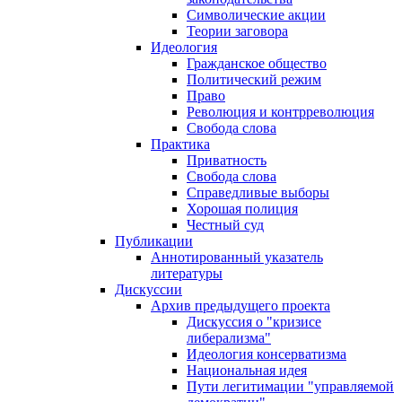
Символические акции
Теории заговора
Идеология
Гражданское общество
Политический режим
Право
Революция и контрреволюция
Свобода слова
Практика
Приватность
Свобода слова
Справедливые выборы
Хорошая полиция
Честный суд
Публикации
Аннотированный указатель
литературы
Дискуссии
Архив предыдущего проекта
Дискуссия о "кризисе
либерализма"
Идеология консерватизма
Национальная идея
Пути легитимации "управляемой