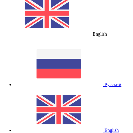
English
Русский
English