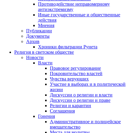
Противодействие неправомерному
антиэкстремизму
Иные государственные и общественные
действия
Мнения
Публикации
Документы
Архив
Хроники фильтрации Рунета
Религия в светском обществе
Новости
Власти
Правовое регулирование
Покровительство властей
Чувства верующих
Участие в выборах и в политической
жизни
Дискуссии о религии и власти
Дискуссии о религии и праве
Религии и карантин
Соглашения
Гонения
Административное и полицейское
вмешательство
Места для молитвы