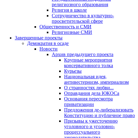
религиозного образования
Религия в школе
Сотрудничество в культурно-
просветительской сфере
Общественность и СМИ
Религиозные СМИ
Завершенные проекты
Демократия в осаде
Новости
Архив предыдущего проекта
Крупные мероприятия
консервативного толка
Курьезы
Национальная идея,
антивестернизм, империализм
О странностях любви...
Оправдания дела ЮКОСа
Основания пересмотра
приватизации
Предложения де-либерализовать
Конституцию и публичное право
Призывы к ужесточению
уголовного и уголовно-
процессуального
законодательства