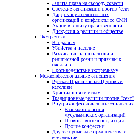
Защита права на свободу совести
Светские организации против "сект"
Диффамация религиозных
организаций и конфликты со СМИ
Акции в защиту нравственности
Дискуссии о религии и обществе
Экстремизм
Вандализм
Убийства и насилие
Разжигание национальной и
религиозной розни и призывы к
насилию
Противодействие экстремизму
Межконфессиональные отношения
Русская Православная Церковь и
католики
Христианство и ислам
Традиционные религии против "сект"
Внутриконфессиональные отношения
Взаимоотношения
мусульманских организаций
Православные юрисдикции
Прочие конфессии
Другие примеры сотрудничества и
конфликтов