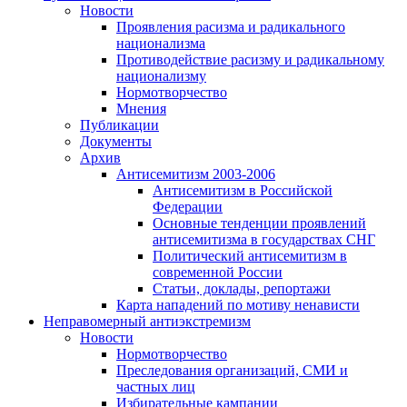
Новости
Проявления расизма и радикального
национализма
Противодействие расизму и радикальному
национализму
Нормотворчество
Мнения
Публикации
Документы
Архив
Антисемитизм 2003-2006
Антисемитизм в Российской
Федерации
Основные тенденции проявлений
антисемитизма в государствах СНГ
Политический антисемитизм в
современной России
Статьи, доклады, репортажи
Карта нападений по мотиву ненависти
Неправомерный антиэкстремизм
Новости
Нормотворчество
Преследования организаций, СМИ и
частных лиц
Избирательные кампании