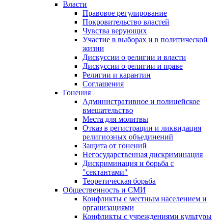
Власти
Правовое регулирование
Покровительство властей
Чувства верующих
Участие в выборах и в политической
жизни
Дискуссии о религии и власти
Дискуссии о религии и праве
Религии и карантин
Соглашения
Гонения
Административное и полицейское
вмешательство
Места для молитвы
Отказ в регистрации и ликвидация
религиозных объединений
Защита от гонений
Негосударственная дискриминация
Дискриминация и борьба с
"сектантами"
Теоретическая борьба
Общественность и СМИ
Конфликты с местным населением и
организациями
Конфликты с учреждениями культуры