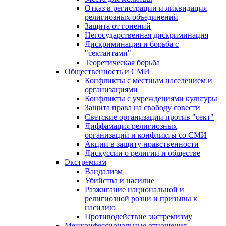
Отказ в регистрации и ликвидация
религиозных объединений
Защита от гонений
Негосударственная дискриминация
Дискриминация и борьба с
"сектантами"
Теоретическая борьба
Общественность и СМИ
Конфликты с местным населением и
организациями
Конфликты с учреждениями культуры
Защита права на свободу совести
Светские организации против "сект"
Диффамация религиозных
организаций и конфликты со СМИ
Акции в защиту нравственности
Дискуссии о религии и обществе
Экстремизм
Вандализм
Убийства и насилие
Разжигание национальной и
религиозной розни и призывы к
насилию
Противодействие экстремизму
Межконфессиональные отношения