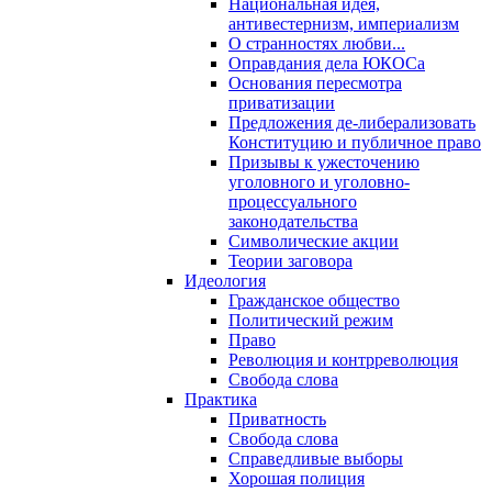
Национальная идея,
антивестернизм, империализм
О странностях любви...
Оправдания дела ЮКОСа
Основания пересмотра
приватизации
Предложения де-либерализовать
Конституцию и публичное право
Призывы к ужесточению
уголовного и уголовно-
процессуального
законодательства
Символические акции
Теории заговора
Идеология
Гражданское общество
Политический режим
Право
Революция и контрреволюция
Свобода слова
Практика
Приватность
Свобода слова
Справедливые выборы
Хорошая полиция