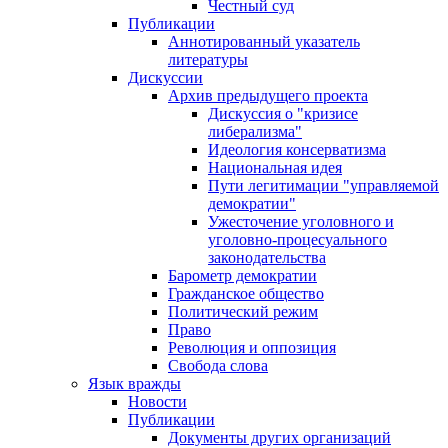
Честный суд
Публикации
Аннотированный указатель
литературы
Дискуссии
Архив предыдущего проекта
Дискуссия о "кризисе
либерализма"
Идеология консерватизма
Национальная идея
Пути легитимации "управляемой
демократии"
Ужесточение уголовного и
уголовно-процесуального
законодательства
Барометр демократии
Гражданское общество
Политический режим
Право
Революция и оппозиция
Свобода слова
Язык вражды
Новости
Публикации
Документы других организаций