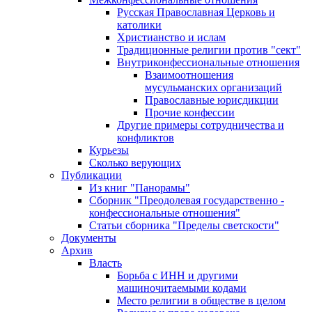
Русская Православная Церковь и
католики
Христианство и ислам
Традиционные религии против "сект"
Внутриконфессиональные отношения
Взаимоотношения
мусульманских организаций
Православные юрисдикции
Прочие конфессии
Другие примеры сотрудничества и
конфликтов
Курьезы
Сколько верующих
Публикации
Из книг "Панорамы"
Сборник "Преодолевая государственно -
конфессиональные отношения"
Статьи сборника "Пределы светскости"
Документы
Архив
Власть
Борьба с ИНН и другими
машиночитаемыми кодами
Место религии в обществе в целом