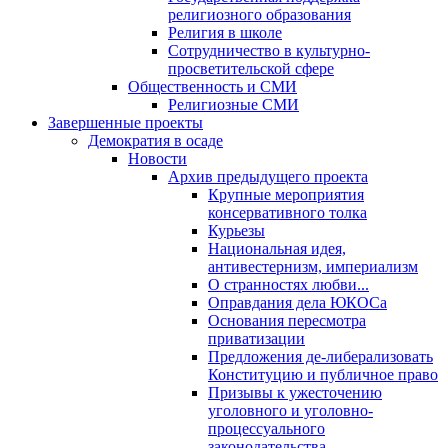
религиозного образования
Религия в школе
Сотрудничество в культурно-
просветительской сфере
Общественность и СМИ
Религиозные СМИ
Завершенные проекты
Демократия в осаде
Новости
Архив предыдущего проекта
Крупные мероприятия
консервативного толка
Курьезы
Национальная идея,
антивестернизм, империализм
О странностях любви...
Оправдания дела ЮКОСа
Основания пересмотра
приватизации
Предложения де-либерализовать
Конституцию и публичное право
Призывы к ужесточению
уголовного и уголовно-
процессуального
законодательства