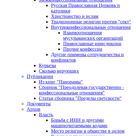
Русская Православная Церковь и
католики
Христианство и ислам
Традиционные религии против "сект"
Внутриконфессиональные отношения
Взаимоотношения
мусульманских организаций
Православные юрисдикции
Прочие конфессии
Другие примеры сотрудничества и
конфликтов
Курьезы
Сколько верующих
Публикации
Из книг "Панорамы"
Сборник "Преодолевая государственно -
конфессиональные отношения"
Статьи сборника "Пределы светскости"
Документы
Архив
Власть
Борьба с ИНН и другими
машиночитаемыми кодами
Место религии в обществе в целом