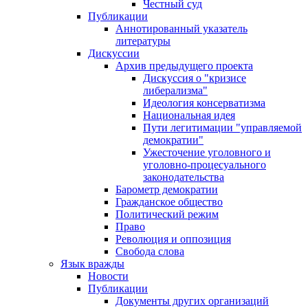
Честный суд
Публикации
Аннотированный указатель
литературы
Дискуссии
Архив предыдущего проекта
Дискуссия о "кризисе
либерализма"
Идеология консерватизма
Национальная идея
Пути легитимации "управляемой
демократии"
Ужесточение уголовного и
уголовно-процесуального
законодательства
Барометр демократии
Гражданское общество
Политический режим
Право
Революция и оппозиция
Свобода слова
Язык вражды
Новости
Публикации
Документы других организаций