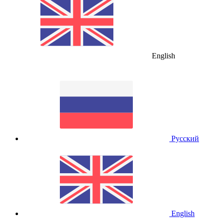
English
Русский
English