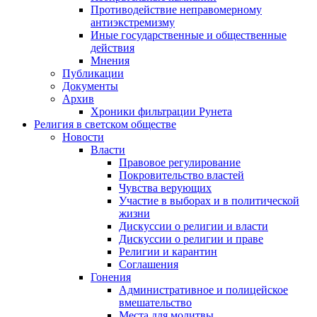
Противодействие неправомерному
антиэкстремизму
Иные государственные и общественные
действия
Мнения
Публикации
Документы
Архив
Хроники фильтрации Рунета
Религия в светском обществе
Новости
Власти
Правовое регулирование
Покровительство властей
Чувства верующих
Участие в выборах и в политической
жизни
Дискуссии о религии и власти
Дискуссии о религии и праве
Религии и карантин
Соглашения
Гонения
Административное и полицейское
вмешательство
Места для молитвы