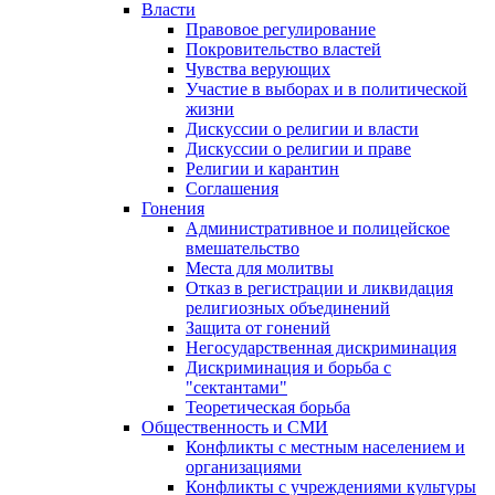
Власти
Правовое регулирование
Покровительство властей
Чувства верующих
Участие в выборах и в политической
жизни
Дискуссии о религии и власти
Дискуссии о религии и праве
Религии и карантин
Соглашения
Гонения
Административное и полицейское
вмешательство
Места для молитвы
Отказ в регистрации и ликвидация
религиозных объединений
Защита от гонений
Негосударственная дискриминация
Дискриминация и борьба с
"сектантами"
Теоретическая борьба
Общественность и СМИ
Конфликты с местным населением и
организациями
Конфликты с учреждениями культуры