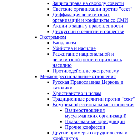
Защита права на свободу совести
Светские организации против "сект"
Диффамация религиозных
организаций и конфликты со СМИ
Акции в защиту нравственности
Дискуссии о религии и обществе
Экстремизм
Вандализм
Убийства и насилие
Разжигание национальной и
религиозной розни и призывы к
насилию
Противодействие экстремизму
Межконфессиональные отношения
Русская Православная Церковь и
католики
Христианство и ислам
Традиционные религии против "сект"
Внутриконфессиональные отношения
Взаимоотношения
мусульманских организаций
Православные юрисдикции
Прочие конфессии
Другие примеры сотрудничества и
конфликтов