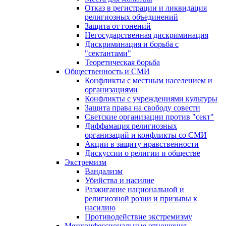
Отказ в регистрации и ликвидация
религиозных объединений
Защита от гонений
Негосударственная дискриминация
Дискриминация и борьба с
"сектантами"
Теоретическая борьба
Общественность и СМИ
Конфликты с местным населением и
организациями
Конфликты с учреждениями культуры
Защита права на свободу совести
Светские организации против "сект"
Диффамация религиозных
организаций и конфликты со СМИ
Акции в защиту нравственности
Дискуссии о религии и обществе
Экстремизм
Вандализм
Убийства и насилие
Разжигание национальной и
религиозной розни и призывы к
насилию
Противодействие экстремизму
Межконфессиональные отношения