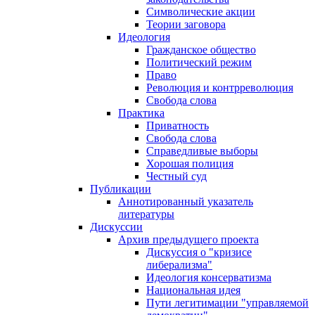
Символические акции
Теории заговора
Идеология
Гражданское общество
Политический режим
Право
Революция и контрреволюция
Свобода слова
Практика
Приватность
Свобода слова
Справедливые выборы
Хорошая полиция
Честный суд
Публикации
Аннотированный указатель
литературы
Дискуссии
Архив предыдущего проекта
Дискуссия о "кризисе
либерализма"
Идеология консерватизма
Национальная идея
Пути легитимации "управляемой