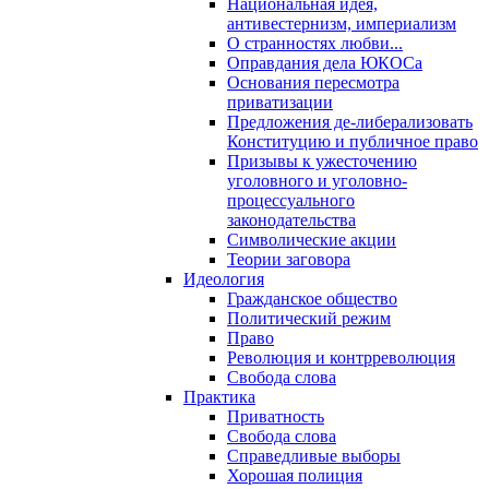
Национальная идея,
антивестернизм, империализм
О странностях любви...
Оправдания дела ЮКОСа
Основания пересмотра
приватизации
Предложения де-либерализовать
Конституцию и публичное право
Призывы к ужесточению
уголовного и уголовно-
процессуального
законодательства
Символические акции
Теории заговора
Идеология
Гражданское общество
Политический режим
Право
Революция и контрреволюция
Свобода слова
Практика
Приватность
Свобода слова
Справедливые выборы
Хорошая полиция