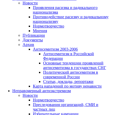
Новости
Проявления расизма и радикального
национализма
Противодействие расизму и радикальному
национализму
Нормотворчество
Мнения
Публикации
Документы
Архив
Антисемитизм 2003-2006
Антисемитизм в Российской
Федерации
Основные тенденции проявлений
антисемитизма в государствах СНГ
Политический антисемитизм в
современной России
Статьи, доклады, репортажи
Карта нападений по мотиву ненависти
Неправомерный антиэкстремизм
Новости
Нормотворчество
Преследования организаций, СМИ и
частных лиц
Избирательные кампании