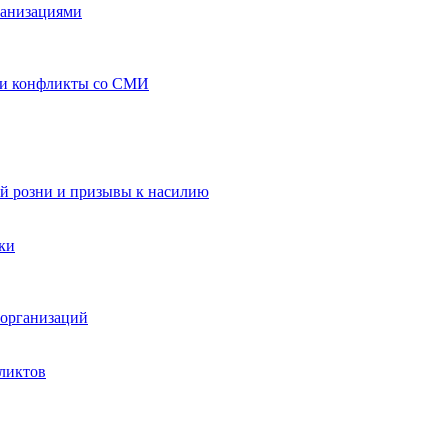
ганизациями
 и конфликты со СМИ
й розни и призывы к насилию
ки
организаций
ликтов