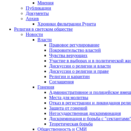
Мнения
Публикации
Документы
Архив
Хроники фильтрации Рунета
Религия в светском обществе
Новости
Власти
Правовое регулирование
Покровительство властей
Чувства верующих
Участие в выборах и в политической ж
Дискуссии о религии и власти
Дискуссии о религии и праве
Религии и карантин
Соглашения
Гонения
Административное и полицейское вмеш
Места для молитвы
Отказ в регистрации и ликвидация рел
Защита от гонений
Негосударственная дискриминация
Дискриминация и борьба с "сектантами
Теоретическая борьба
Общественность и СМИ