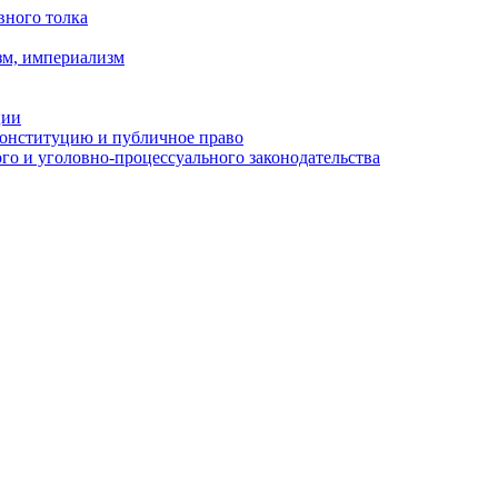
вного толка
зм, империализм
ции
Конституцию и публичное право
о и уголовно-процессуального законодательства