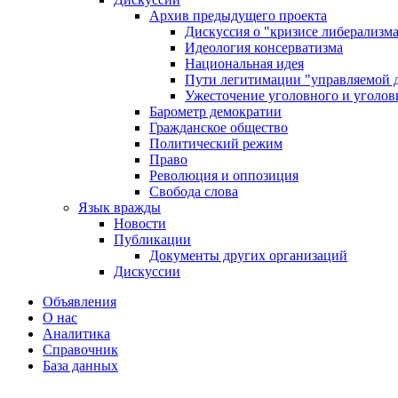
Архив предыдущего проекта
Дискуссия о "кризисе либерализм
Идеология консерватизма
Национальная идея
Пути легитимации "управляемой 
Ужесточение уголовного и уголов
Барометр демократии
Гражданское общество
Политический режим
Право
Революция и оппозиция
Свобода слова
Язык вражды
Новости
Публикации
Документы других организаций
Дискуссии
Объявления
О нас
Аналитика
Справочник
База данных