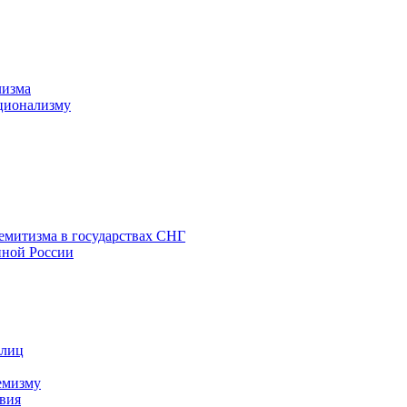
лизма
ционализму
емитизма в государствах СНГ
нной России
 лиц
емизму
вия