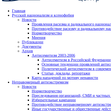
Главная
Русский национализм и ксенофобия
Новости
Проявления расизма и радикального национа
Противодействие расизму и радикальному на
Нормотворчество
Мнения
Публикации
Документы
Архив
Антисемитизм 2003-2006
Антисемитизм в Российской Федерации
Основные тенденции проявлений антис
Политический антисемитизм в совреме
Статьи, доклады, репортажи
Карта нападений по мотиву ненависти
Неправомерный антиэкстремизм
Новости
Нормотворчество
Преследования организаций, СМИ и частных
Избирательные кампании
Противодействие неправомерному антиэкстр
Иные государственные и общественные дейст