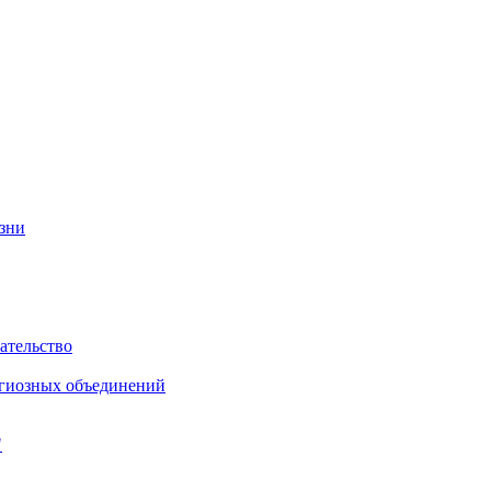
изни
ательство
игиозных объединений
"