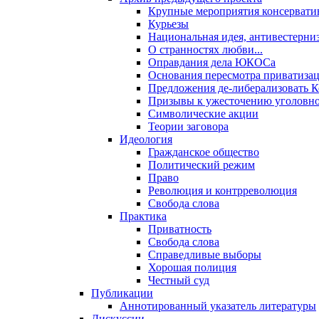
Крупные мероприятия консервати
Курьезы
Национальная идея, антивестерни
О странностях любви...
Оправдания дела ЮКОСа
Основания пересмотра приватиза
Предложения де-либерализовать 
Призывы к ужесточению уголовног
Символические акции
Теории заговора
Идеология
Гражданское общество
Политический режим
Право
Революция и контрреволюция
Свобода слова
Практика
Приватность
Свобода слова
Справедливые выборы
Хорошая полиция
Честный суд
Публикации
Аннотированный указатель литературы
Дискуссии