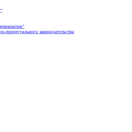
а"
демократии"
но-процесуального законодательства