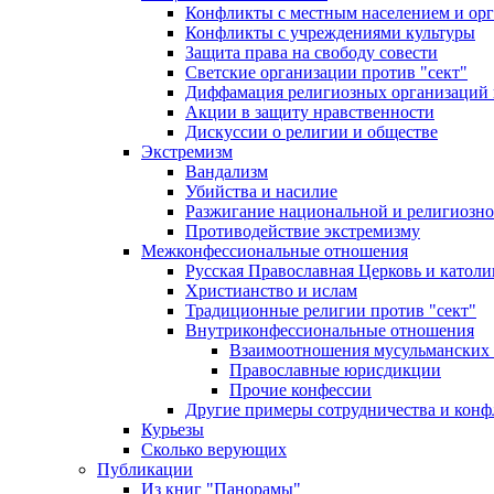
Конфликты с местным населением и ор
Конфликты с учреждениями культуры
Защита права на свободу совести
Светские организации против "сект"
Диффамация религиозных организаций
Акции в защиту нравственности
Дискуссии о религии и обществе
Экстремизм
Вандализм
Убийства и насилие
Разжигание национальной и религиозно
Противодействие экстремизму
Межконфессиональные отношения
Русская Православная Церковь и католи
Христианство и ислам
Традиционные религии против "сект"
Внутриконфессиональные отношения
Взаимоотношения мусульманских 
Православные юрисдикции
Прочие конфессии
Другие примеры сотрудничества и конф
Курьезы
Сколько верующих
Публикации
Из книг "Панорамы"