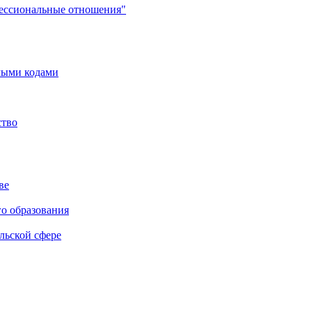
фессиональные отношения"
мыми кодами
ство
ве
го образования
льской сфере