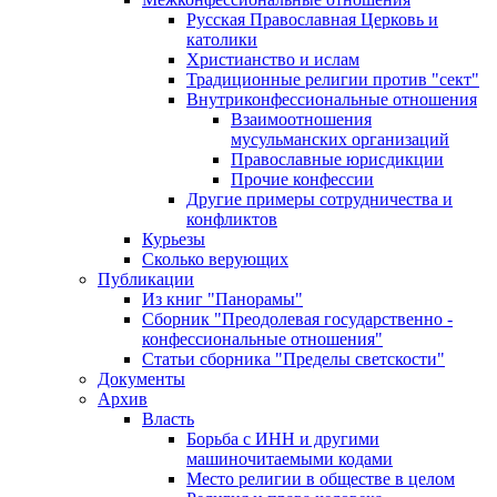
Русская Православная Церковь и
католики
Христианство и ислам
Традиционные религии против "сект"
Внутриконфессиональные отношения
Взаимоотношения
мусульманских организаций
Православные юрисдикции
Прочие конфессии
Другие примеры сотрудничества и
конфликтов
Курьезы
Сколько верующих
Публикации
Из книг "Панорамы"
Сборник "Преодолевая государственно -
конфессиональные отношения"
Статьи сборника "Пределы светскости"
Документы
Архив
Власть
Борьба с ИНН и другими
машиночитаемыми кодами
Место религии в обществе в целом