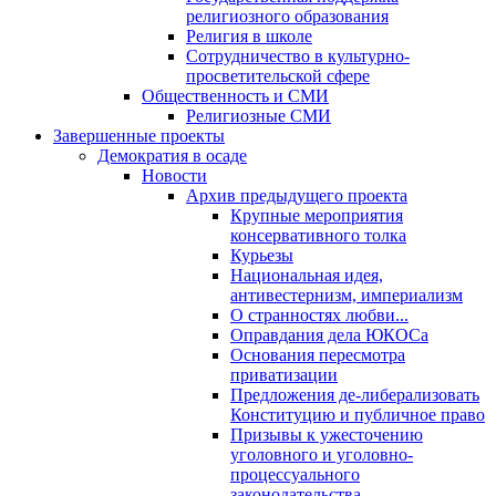
религиозного образования
Религия в школе
Сотрудничество в культурно-
просветительской сфере
Общественность и СМИ
Религиозные СМИ
Завершенные проекты
Демократия в осаде
Новости
Архив предыдущего проекта
Крупные мероприятия
консервативного толка
Курьезы
Национальная идея,
антивестернизм, империализм
О странностях любви...
Оправдания дела ЮКОСа
Основания пересмотра
приватизации
Предложения де-либерализовать
Конституцию и публичное право
Призывы к ужесточению
уголовного и уголовно-
процессуального
законодательства