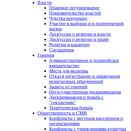
Власти
Правовое регулирование
Покровительство властей
Чувства верующих
Участие в выборах и в политической
жизни
Дискуссии о религии и власти
Дискуссии о религии и праве
Религии и карантин
Соглашения
Гонения
Административное и полицейское
вмешательство
Места для молитвы
Отказ в регистрации и ликвидация
религиозных объединений
Защита от гонений
Негосударственная дискриминация
Дискриминация и борьба с
"сектантами"
Теоретическая борьба
Общественность и СМИ
Конфликты с местным населением и
организациями
Конфликты с учреждениями культуры