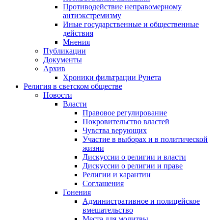
Противодействие неправомерному
антиэкстремизму
Иные государственные и общественные
действия
Мнения
Публикации
Документы
Архив
Хроники фильтрации Рунета
Религия в светском обществе
Новости
Власти
Правовое регулирование
Покровительство властей
Чувства верующих
Участие в выборах и в политической
жизни
Дискуссии о религии и власти
Дискуссии о религии и праве
Религии и карантин
Соглашения
Гонения
Административное и полицейское
вмешательство
Места для молитвы