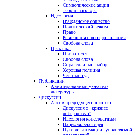
Символические акции
Теории заговора
Идеология
Гражданское общество
Политический режим
Право
Революция и контрреволюция
Свобода слова
Практика
Приватность
Свобода слова
Справедливые выборы
Хорошая полиция
Честный суд
Публикации
Аннотированный указатель
литературы
Дискуссии
Архив предыдущего проекта
Дискуссия о "кризисе
либерализма"
Идеология консерватизма
Национальная идея
Пути легитимации "управляемой