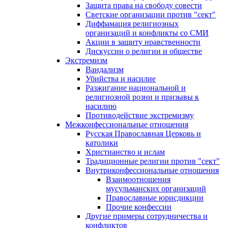
Защита права на свободу совести
Светские организации против "сект"
Диффамация религиозных
организаций и конфликты со СМИ
Акции в защиту нравственности
Дискуссии о религии и обществе
Экстремизм
Вандализм
Убийства и насилие
Разжигание национальной и
религиозной розни и призывы к
насилию
Противодействие экстремизму
Межконфессиональные отношения
Русская Православная Церковь и
католики
Христианство и ислам
Традиционные религии против "сект"
Внутриконфессиональные отношения
Взаимоотношения
мусульманских организаций
Православные юрисдикции
Прочие конфессии
Другие примеры сотрудничества и
конфликтов