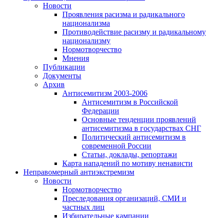
Новости
Проявления расизма и радикального
национализма
Противодействие расизму и радикальному
национализму
Нормотворчество
Мнения
Публикации
Документы
Архив
Антисемитизм 2003-2006
Антисемитизм в Российской
Федерации
Основные тенденции проявлений
антисемитизма в государствах СНГ
Политический антисемитизм в
современной России
Статьи, доклады, репортажи
Карта нападений по мотиву ненависти
Неправомерный антиэкстремизм
Новости
Нормотворчество
Преследования организаций, СМИ и
частных лиц
Избирательные кампании