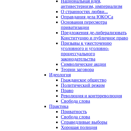
Национальная идея,
антивестернизм, империализм
О странностях любви...
Оправдания дела ЮКОСа
Основания пересмотра
приватизации
Предложения де-либерализовать
Конституцию и публичное право
Призывы к ужесточению
уголовного и уголовно-
процессуального
законодательства
Символические акции
Теории заговора
Идеология
Гражданское общество
Политический режим
Право
Революция и контрреволюция
Свобода слова
Практика
Приватность
Свобода слова
Справедливые выборы
Хорошая полиция