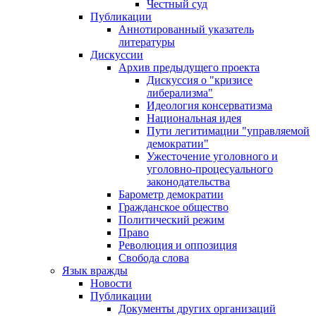
Честный суд
Публикации
Аннотированный указатель
литературы
Дискуссии
Архив предыдущего проекта
Дискуссия о "кризисе
либерализма"
Идеология консерватизма
Национальная идея
Пути легитимации "управляемой
демократии"
Ужесточение уголовного и
уголовно-процесуального
законодательства
Барометр демократии
Гражданское общество
Политический режим
Право
Революция и оппозиция
Свобода слова
Язык вражды
Новости
Публикации
Документы других организаций