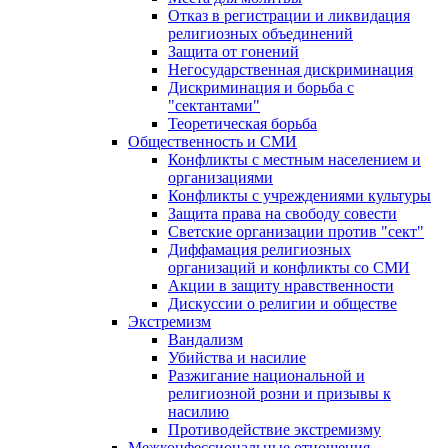
Отказ в регистрации и ликвидация
религиозных объединений
Защита от гонений
Негосударственная дискриминация
Дискриминация и борьба с
"сектантами"
Теоретическая борьба
Общественность и СМИ
Конфликты с местным населением и
организациями
Конфликты с учреждениями культуры
Защита права на свободу совести
Светские организации против "сект"
Диффамация религиозных
организаций и конфликты со СМИ
Акции в защиту нравственности
Дискуссии о религии и обществе
Экстремизм
Вандализм
Убийства и насилие
Разжигание национальной и
религиозной розни и призывы к
насилию
Противодействие экстремизму
Межконфессиональные отношения