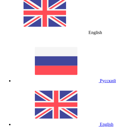
English
Русский
English