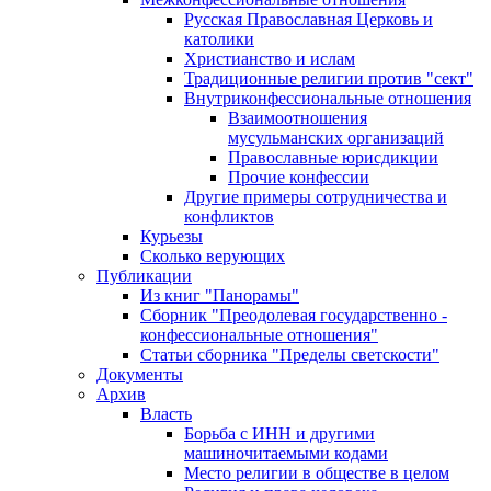
Русская Православная Церковь и
католики
Христианство и ислам
Традиционные религии против "сект"
Внутриконфессиональные отношения
Взаимоотношения
мусульманских организаций
Православные юрисдикции
Прочие конфессии
Другие примеры сотрудничества и
конфликтов
Курьезы
Сколько верующих
Публикации
Из книг "Панорамы"
Сборник "Преодолевая государственно -
конфессиональные отношения"
Статьи сборника "Пределы светскости"
Документы
Архив
Власть
Борьба с ИНН и другими
машиночитаемыми кодами
Место религии в обществе в целом