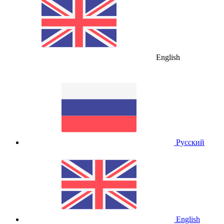
English
Русский
English