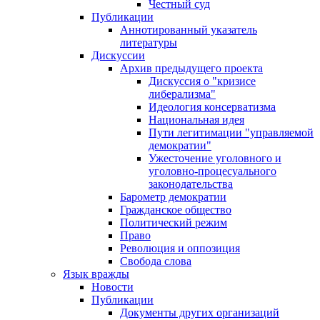
Честный суд
Публикации
Аннотированный указатель
литературы
Дискуссии
Архив предыдущего проекта
Дискуссия о "кризисе
либерализма"
Идеология консерватизма
Национальная идея
Пути легитимации "управляемой
демократии"
Ужесточение уголовного и
уголовно-процесуального
законодательства
Барометр демократии
Гражданское общество
Политический режим
Право
Революция и оппозиция
Свобода слова
Язык вражды
Новости
Публикации
Документы других организаций