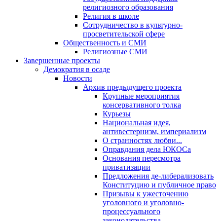
религиозного образования
Религия в школе
Сотрудничество в культурно-
просветительской сфере
Общественность и СМИ
Религиозные СМИ
Завершенные проекты
Демократия в осаде
Новости
Архив предыдущего проекта
Крупные мероприятия
консервативного толка
Курьезы
Национальная идея,
антивестернизм, империализм
О странностях любви...
Оправдания дела ЮКОСа
Основания пересмотра
приватизации
Предложения де-либерализовать
Конституцию и публичное право
Призывы к ужесточению
уголовного и уголовно-
процессуального
законодательства