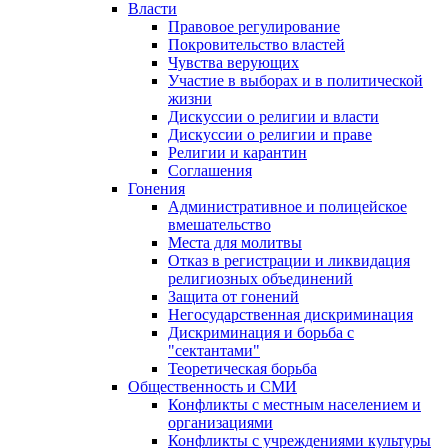
Власти
Правовое регулирование
Покровительство властей
Чувства верующих
Участие в выборах и в политической
жизни
Дискуссии о религии и власти
Дискуссии о религии и праве
Религии и карантин
Соглашения
Гонения
Административное и полицейское
вмешательство
Места для молитвы
Отказ в регистрации и ликвидация
религиозных объединений
Защита от гонений
Негосударственная дискриминация
Дискриминация и борьба с
"сектантами"
Теоретическая борьба
Общественность и СМИ
Конфликты с местным населением и
организациями
Конфликты с учреждениями культуры