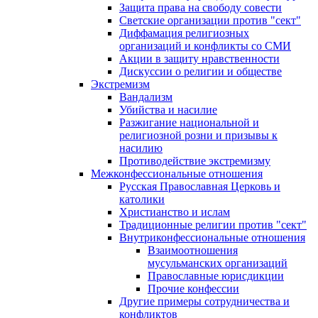
Защита права на свободу совести
Светские организации против "сект"
Диффамация религиозных
организаций и конфликты со СМИ
Акции в защиту нравственности
Дискуссии о религии и обществе
Экстремизм
Вандализм
Убийства и насилие
Разжигание национальной и
религиозной розни и призывы к
насилию
Противодействие экстремизму
Межконфессиональные отношения
Русская Православная Церковь и
католики
Христианство и ислам
Традиционные религии против "сект"
Внутриконфессиональные отношения
Взаимоотношения
мусульманских организаций
Православные юрисдикции
Прочие конфессии
Другие примеры сотрудничества и
конфликтов