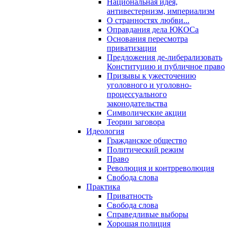
Национальная идея,
антивестернизм, империализм
О странностях любви...
Оправдания дела ЮКОСа
Основания пересмотра
приватизации
Предложения де-либерализовать
Конституцию и публичное право
Призывы к ужесточению
уголовного и уголовно-
процессуального
законодательства
Символические акции
Теории заговора
Идеология
Гражданское общество
Политический режим
Право
Революция и контрреволюция
Свобода слова
Практика
Приватность
Свобода слова
Справедливые выборы
Хорошая полиция