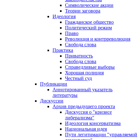
Символические акции
Теории заговора
Идеология
Гражданское общество
Политический режим
Право
Революция и контрреволюция
Свобода слова
Практика
Приватность
Свобода слова
Справедливые выборы
Хорошая полиция
Честный суд
Публикации
Аннотированный указатель
литературы
Дискуссии
Архив предыдущего проекта
Дискуссия о "кризисе
либерализма"
Идеология консерватизма
Национальная идея
Пути легитимации "управляемой