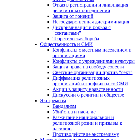
Отказ в регистрации и ликвидация
религиозных объединений
Защита от гонений
Негосударственная дискриминация
Дискриминация и борьба с
"сектантами"
Теоретическая борьба
Общественность и СМИ
Конфликты с местным населением и
организациями
Конфликты с учреждениями культуры
Защита права на свободу совести
Светские организации против "сект"
Диффамация религиозных
организаций и конфликты со СМИ
Акции в защиту нравственности
Дискуссии о религии и обществе
Экстремизм
Вандализм
Убийства и насилие
Разжигание национальной и
религиозной розни и призывы к
насилию
Противодействие экстремизму
Межконфессиональные отношения