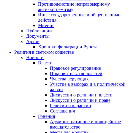
Противодействие неправомерному
антиэкстремизму
Иные государственные и общественные
действия
Мнения
Публикации
Документы
Архив
Хроники фильтрации Рунета
Религия в светском обществе
Новости
Власти
Правовое регулирование
Покровительство властей
Чувства верующих
Участие в выборах и в политической
жизни
Дискуссии о религии и власти
Дискуссии о религии и праве
Религии и карантин
Соглашения
Гонения
Административное и полицейское
вмешательство
Места для молитвы