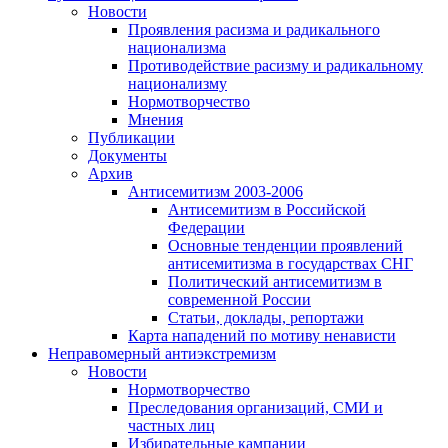
Новости
Проявления расизма и радикального
национализма
Противодействие расизму и радикальному
национализму
Нормотворчество
Мнения
Публикации
Документы
Архив
Антисемитизм 2003-2006
Антисемитизм в Российской
Федерации
Основные тенденции проявлений
антисемитизма в государствах СНГ
Политический антисемитизм в
современной России
Статьи, доклады, репортажи
Карта нападений по мотиву ненависти
Неправомерный антиэкстремизм
Новости
Нормотворчество
Преследования организаций, СМИ и
частных лиц
Избирательные кампании