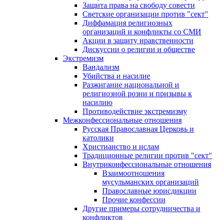
Защита права на свободу совести
Светские организации против "сект"
Диффамация религиозных
организаций и конфликты со СМИ
Акции в защиту нравственности
Дискуссии о религии и обществе
Экстремизм
Вандализм
Убийства и насилие
Разжигание национальной и
религиозной розни и призывы к
насилию
Противодействие экстремизму
Межконфессиональные отношения
Русская Православная Церковь и
католики
Христианство и ислам
Традиционные религии против "сект"
Внутриконфессиональные отношения
Взаимоотношения
мусульманских организаций
Православные юрисдикции
Прочие конфессии
Другие примеры сотрудничества и
конфликтов