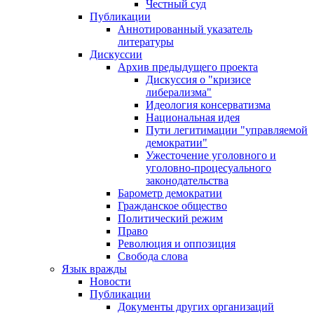
Честный суд
Публикации
Аннотированный указатель
литературы
Дискуссии
Архив предыдущего проекта
Дискуссия о "кризисе
либерализма"
Идеология консерватизма
Национальная идея
Пути легитимации "управляемой
демократии"
Ужесточение уголовного и
уголовно-процесуального
законодательства
Барометр демократии
Гражданское общество
Политический режим
Право
Революция и оппозиция
Свобода слова
Язык вражды
Новости
Публикации
Документы других организаций