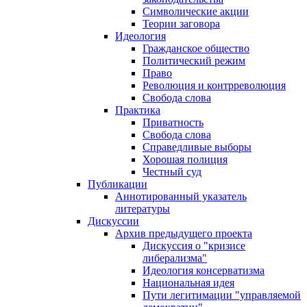
Символические акции
Теории заговора
Идеология
Гражданское общество
Политический режим
Право
Революция и контрреволюция
Свобода слова
Практика
Приватность
Свобода слова
Справедливые выборы
Хорошая полиция
Честный суд
Публикации
Аннотированный указатель
литературы
Дискуссии
Архив предыдущего проекта
Дискуссия о "кризисе
либерализма"
Идеология консерватизма
Национальная идея
Пути легитимации "управляемой