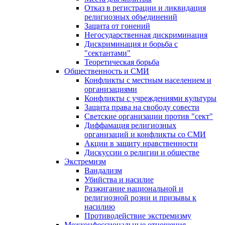
Отказ в регистрации и ликвидация
религиозных объединений
Защита от гонений
Негосударственная дискриминация
Дискриминация и борьба с
"сектантами"
Теоретическая борьба
Общественность и СМИ
Конфликты с местным населением и
организациями
Конфликты с учреждениями культуры
Защита права на свободу совести
Светские организации против "сект"
Диффамация религиозных
организаций и конфликты со СМИ
Акции в защиту нравственности
Дискуссии о религии и обществе
Экстремизм
Вандализм
Убийства и насилие
Разжигание национальной и
религиозной розни и призывы к
насилию
Противодействие экстремизму
Межконфессиональные отношения