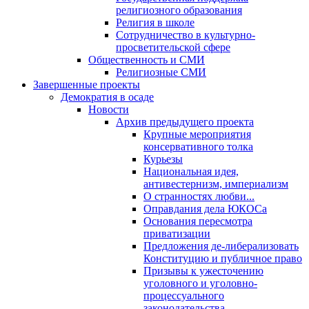
религиозного образования
Религия в школе
Сотрудничество в культурно-
просветительской сфере
Общественность и СМИ
Религиозные СМИ
Завершенные проекты
Демократия в осаде
Новости
Архив предыдущего проекта
Крупные мероприятия
консервативного толка
Курьезы
Национальная идея,
антивестернизм, империализм
О странностях любви...
Оправдания дела ЮКОСа
Основания пересмотра
приватизации
Предложения де-либерализовать
Конституцию и публичное право
Призывы к ужесточению
уголовного и уголовно-
процессуального
законодательства