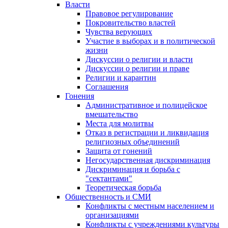
Власти
Правовое регулирование
Покровительство властей
Чувства верующих
Участие в выборах и в политической
жизни
Дискуссии о религии и власти
Дискуссии о религии и праве
Религии и карантин
Соглашения
Гонения
Административное и полицейское
вмешательство
Места для молитвы
Отказ в регистрации и ликвидация
религиозных объединений
Защита от гонений
Негосударственная дискриминация
Дискриминация и борьба с
"сектантами"
Теоретическая борьба
Общественность и СМИ
Конфликты с местным населением и
организациями
Конфликты с учреждениями культуры