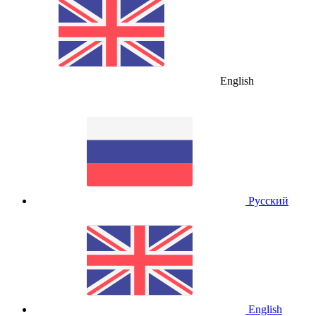
English
Русский
English