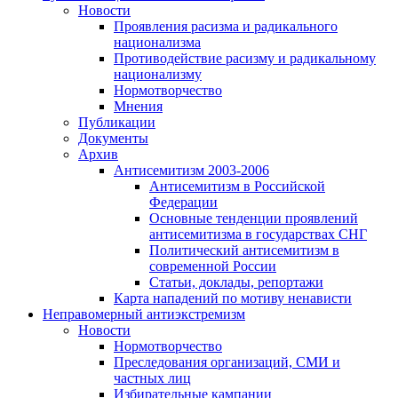
Новости
Проявления расизма и радикального
национализма
Противодействие расизму и радикальному
национализму
Нормотворчество
Мнения
Публикации
Документы
Архив
Антисемитизм 2003-2006
Антисемитизм в Российской
Федерации
Основные тенденции проявлений
антисемитизма в государствах СНГ
Политический антисемитизм в
современной России
Статьи, доклады, репортажи
Карта нападений по мотиву ненависти
Неправомерный антиэкстремизм
Новости
Нормотворчество
Преследования организаций, СМИ и
частных лиц
Избирательные кампании