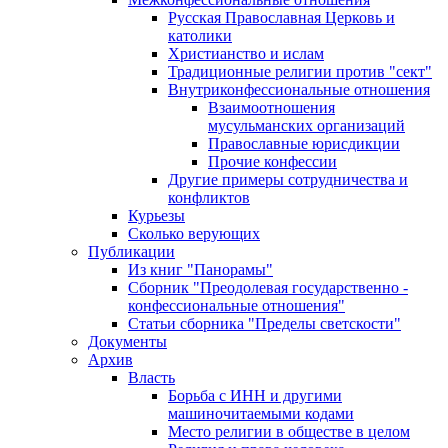
Русская Православная Церковь и
католики
Христианство и ислам
Традиционные религии против "сект"
Внутриконфессиональные отношения
Взаимоотношения
мусульманских организаций
Православные юрисдикции
Прочие конфессии
Другие примеры сотрудничества и
конфликтов
Курьезы
Сколько верующих
Публикации
Из книг "Панорамы"
Сборник "Преодолевая государственно -
конфессиональные отношения"
Статьи сборника "Пределы светскости"
Документы
Архив
Власть
Борьба с ИНН и другими
машиночитаемыми кодами
Место религии в обществе в целом