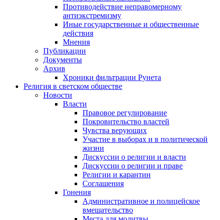
Противодействие неправомерному
антиэкстремизму
Иные государственные и общественные
действия
Мнения
Публикации
Документы
Архив
Хроники фильтрации Рунета
Религия в светском обществе
Новости
Власти
Правовое регулирование
Покровительство властей
Чувства верующих
Участие в выборах и в политической
жизни
Дискуссии о религии и власти
Дискуссии о религии и праве
Религии и карантин
Соглашения
Гонения
Административное и полицейское
вмешательство
Места для молитвы