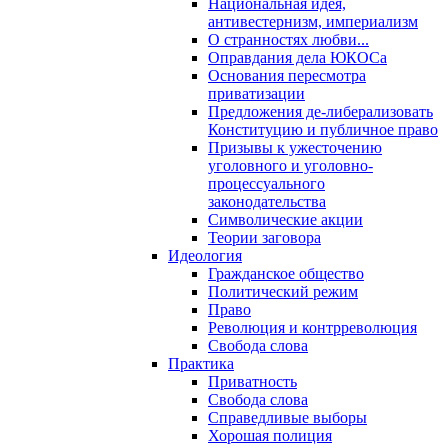
Национальная идея,
антивестернизм, империализм
О странностях любви...
Оправдания дела ЮКОСа
Основания пересмотра
приватизации
Предложения де-либерализовать
Конституцию и публичное право
Призывы к ужесточению
уголовного и уголовно-
процессуального
законодательства
Символические акции
Теории заговора
Идеология
Гражданское общество
Политический режим
Право
Революция и контрреволюция
Свобода слова
Практика
Приватность
Свобода слова
Справедливые выборы
Хорошая полиция