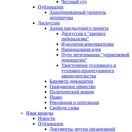
Честный суд
Публикации
Аннотированный указатель
литературы
Дискуссии
Архив предыдущего проекта
Дискуссия о "кризисе
либерализма"
Идеология консерватизма
Национальная идея
Пути легитимации "управляемой
демократии"
Ужесточение уголовного и
уголовно-процесуального
законодательства
Барометр демократии
Гражданское общество
Политический режим
Право
Революция и оппозиция
Свобода слова
Язык вражды
Новости
Публикации
Документы других организаций