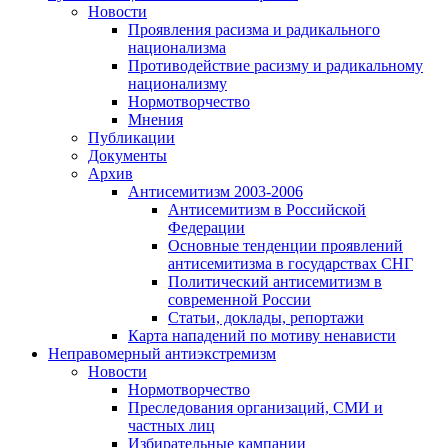
Новости
Проявления расизма и радикального
национализма
Противодействие расизму и радикальному
национализму
Нормотворчество
Мнения
Публикации
Документы
Архив
Антисемитизм 2003-2006
Антисемитизм в Российской
Федерации
Основные тенденции проявлений
антисемитизма в государствах СНГ
Политический антисемитизм в
современной России
Статьи, доклады, репортажи
Карта нападений по мотиву ненависти
Неправомерный антиэкстремизм
Новости
Нормотворчество
Преследования организаций, СМИ и
частных лиц
Избирательные кампании