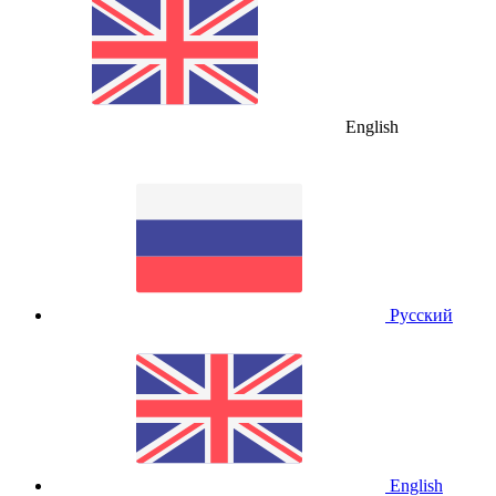
English
Русский
English