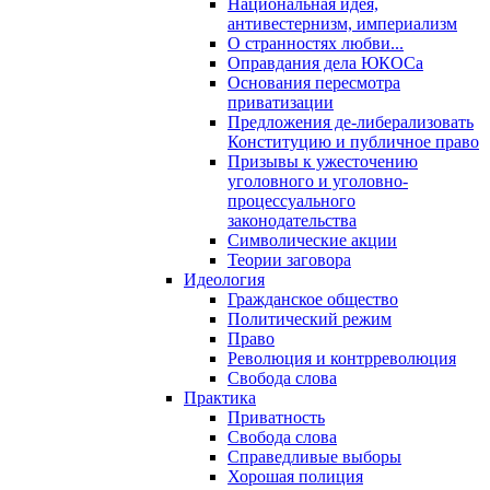
Национальная идея,
антивестернизм, империализм
О странностях любви...
Оправдания дела ЮКОСа
Основания пересмотра
приватизации
Предложения де-либерализовать
Конституцию и публичное право
Призывы к ужесточению
уголовного и уголовно-
процессуального
законодательства
Символические акции
Теории заговора
Идеология
Гражданское общество
Политический режим
Право
Революция и контрреволюция
Свобода слова
Практика
Приватность
Свобода слова
Справедливые выборы
Хорошая полиция