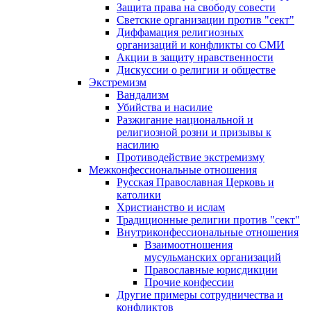
Защита права на свободу совести
Светские организации против "сект"
Диффамация религиозных
организаций и конфликты со СМИ
Акции в защиту нравственности
Дискуссии о религии и обществе
Экстремизм
Вандализм
Убийства и насилие
Разжигание национальной и
религиозной розни и призывы к
насилию
Противодействие экстремизму
Межконфессиональные отношения
Русская Православная Церковь и
католики
Христианство и ислам
Традиционные религии против "сект"
Внутриконфессиональные отношения
Взаимоотношения
мусульманских организаций
Православные юрисдикции
Прочие конфессии
Другие примеры сотрудничества и
конфликтов