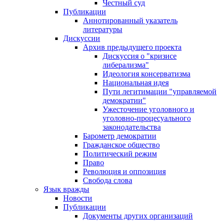
Честный суд
Публикации
Аннотированный указатель
литературы
Дискуссии
Архив предыдущего проекта
Дискуссия о "кризисе
либерализма"
Идеология консерватизма
Национальная идея
Пути легитимации "управляемой
демократии"
Ужесточение уголовного и
уголовно-процесуального
законодательства
Барометр демократии
Гражданское общество
Политический режим
Право
Революция и оппозиция
Свобода слова
Язык вражды
Новости
Публикации
Документы других организаций