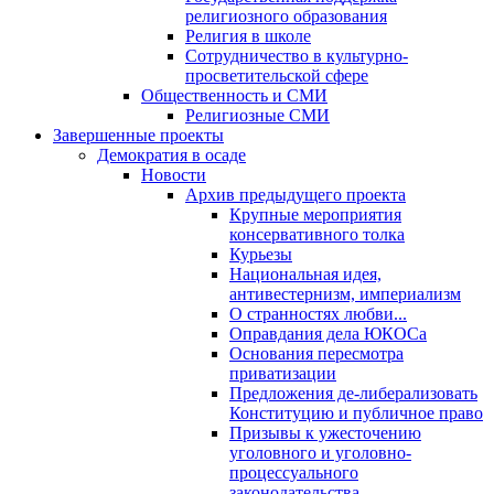
религиозного образования
Религия в школе
Сотрудничество в культурно-
просветительской сфере
Общественность и СМИ
Религиозные СМИ
Завершенные проекты
Демократия в осаде
Новости
Архив предыдущего проекта
Крупные мероприятия
консервативного толка
Курьезы
Национальная идея,
антивестернизм, империализм
О странностях любви...
Оправдания дела ЮКОСа
Основания пересмотра
приватизации
Предложения де-либерализовать
Конституцию и публичное право
Призывы к ужесточению
уголовного и уголовно-
процессуального
законодательства