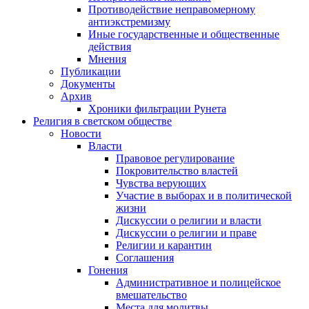
Противодействие неправомерному
антиэкстремизму
Иные государственные и общественные
действия
Мнения
Публикации
Документы
Архив
Хроники фильтрации Рунета
Религия в светском обществе
Новости
Власти
Правовое регулирование
Покровительство властей
Чувства верующих
Участие в выборах и в политической
жизни
Дискуссии о религии и власти
Дискуссии о религии и праве
Религии и карантин
Соглашения
Гонения
Административное и полицейское
вмешательство
Места для молитвы