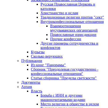
Русская Православная Церковь и
католики
Христианство и ислам
Традиционные религии против "сект"
Внутриконфессиональные отношения
Взаимоотношения
мусульманских организаций
Православные юрисдикции
Прочие конфессии
Другие примеры сотрудничества и
конфликтов
Курьезы
Сколько верующих
Публикации
Из книг "Панорамы"
Сборник "Преодолевая государственно -
конфессиональные отношения"
Статьи сборника "Пределы светскости"
Документы
Архив
Власть
Борьба с ИНН и другими
машиночитаемыми кодами
Место религии в обществе в целом