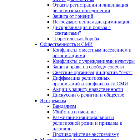
Отказ в регистрации и ликвидация
религиозных объединений
Защита от гонений
Негосударственная дискриминация
Дискриминация и борьба с
"сектантами"
Теоретическая борьба
Общественность и СМИ
Конфликты с местным населением и
организациями
Конфликты с учреждениями культуры
Защита права на свободу совести
Светские организации против "сект"
Диффамация религиозных
организаций и конфликты со СМИ
Акции в защиту нравственности
Дискуссии о религии и обществе
Экстремизм
Вандализм
Убийства и насилие
Разжигание национальной и
религиозной розни и призывы к
насилию
Противодействие экстремизму
Межконфессиональные отношения