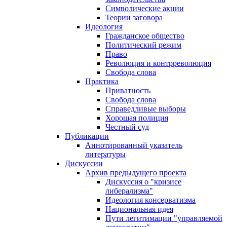
Символические акции
Теории заговора
Идеология
Гражданское общество
Политический режим
Право
Революция и контрреволюция
Свобода слова
Практика
Приватность
Свобода слова
Справедливые выборы
Хорошая полиция
Честный суд
Публикации
Аннотированный указатель
литературы
Дискуссии
Архив предыдущего проекта
Дискуссия о "кризисе
либерализма"
Идеология консерватизма
Национальная идея
Пути легитимации "управляемой