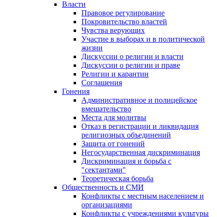
Власти
Правовое регулирование
Покровительство властей
Чувства верующих
Участие в выборах и в политической
жизни
Дискуссии о религии и власти
Дискуссии о религии и праве
Религии и карантин
Соглашения
Гонения
Административное и полицейское
вмешательство
Места для молитвы
Отказ в регистрации и ликвидация
религиозных объединений
Защита от гонений
Негосударственная дискриминация
Дискриминация и борьба с
"сектантами"
Теоретическая борьба
Общественность и СМИ
Конфликты с местным населением и
организациями
Конфликты с учреждениями культуры