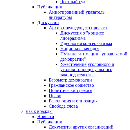
Честный суд
Публикации
Аннотированный указатель
литературы
Дискуссии
Архив предыдущего проекта
Дискуссия о "кризисе
либерализма"
Идеология консерватизма
Национальная идея
Пути легитимации "управляемой
демократии"
Ужесточение уголовного и
уголовно-процесуального
законодательства
Барометр демократии
Гражданское общество
Политический режим
Право
Революция и оппозиция
Свобода слова
Язык вражды
Новости
Публикации
Документы других организаций