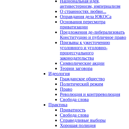
Национальная идея,
антивестернизм, империализм
О странностях любви...
Оправдания дела ЮКОСа
Основания пересмотра
приватизации
Предложения де-либерализовать
Конституцию и публичное право
Призывы к ужесточению
уголовного и уголовно-
процессуального
законодательства
Символические акции
Теории заговора
Идеология
Гражданское общество
Политический режим
Право
Революция и контрреволюция
Свобода слова
Практика
Приватность
Свобода слова
Справедливые выборы
Хорошая полиция