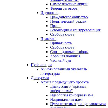
Символические акции
Теории заговора
Идеология
Гражданское общество
Политический режим
Право
Революция и контрреволюция
Свобода слова
Практика
Приватность
Свобода слова
Справедливые выборы
Хорошая полиция
Честный суд
Публикации
Аннотированный указатель
литературы
Дискуссии
Архив предыдущего проекта
Дискуссия о "кризисе
либерализма"
Идеология консерватизма
Национальная идея
Пути легитимации "управляемой