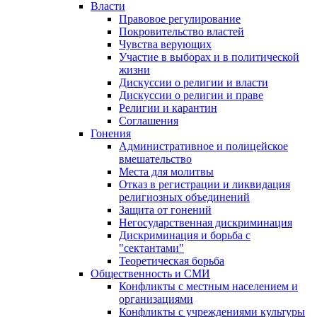
Власти
Правовое регулирование
Покровительство властей
Чувства верующих
Участие в выборах и в политической
жизни
Дискуссии о религии и власти
Дискуссии о религии и праве
Религии и карантин
Соглашения
Гонения
Административное и полицейское
вмешательство
Места для молитвы
Отказ в регистрации и ликвидация
религиозных объединений
Защита от гонений
Негосударственная дискриминация
Дискриминация и борьба с
"сектантами"
Теоретическая борьба
Общественность и СМИ
Конфликты с местным населением и
организациями
Конфликты с учреждениями культуры