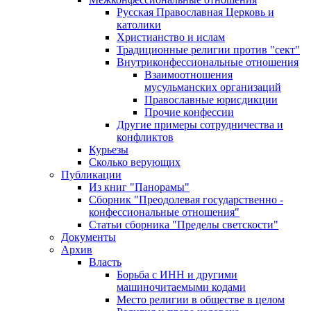
Русская Православная Церковь и
католики
Христианство и ислам
Традиционные религии против "сект"
Внутриконфессиональные отношения
Взаимоотношения
мусульманских организаций
Православные юрисдикции
Прочие конфессии
Другие примеры сотрудничества и
конфликтов
Курьезы
Сколько верующих
Публикации
Из книг "Панорамы"
Сборник "Преодолевая государственно -
конфессиональные отношения"
Статьи сборника "Пределы светскости"
Документы
Архив
Власть
Борьба с ИНН и другими
машиночитаемыми кодами
Место религии в обществе в целом