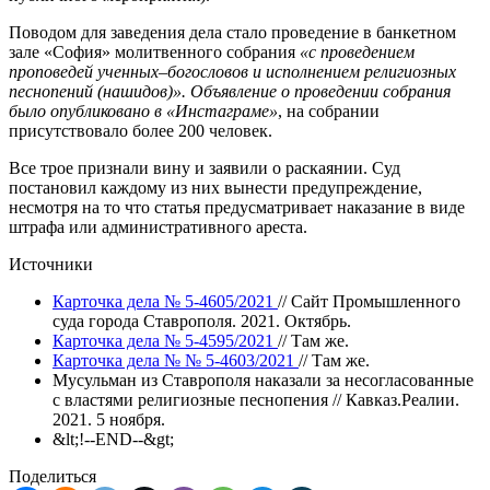
Поводом для заведения дела стало проведение в банкетном
зале «София» молитвенного собрания
«с проведением
проповедей ученных–богословов и исполнением религиозных
песнопений (нашидов)». Объявление о проведении собрания
было опубликовано в «Инстаграме»
, на собрании
присутствовало более 200 человек.
Все трое признали вину и заявили о раскаянии. Суд
постановил каждому из них вынести предупреждение,
несмотря на то что статья предусматривает наказание в виде
штрафа или административного ареста.
Источники
Карточка дела № 5-4605/2021
// Сайт Промышленного
суда города Ставрополя. 2021. Октябрь.
Карточка дела № 5-4595/2021
// Там же.
Карточка дела № № 5-4603/2021
// Там же.
Мусульман из Ставрополя наказали за несогласованные
с властями религиозные песнопения // Кавказ.Реалии.
2021. 5 ноября.
&lt;!--END--&gt;
Поделиться