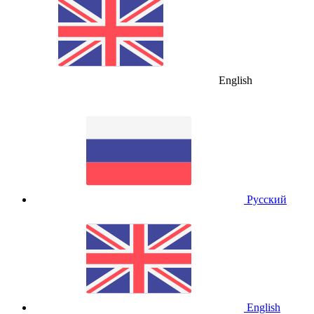
English
Русский
English