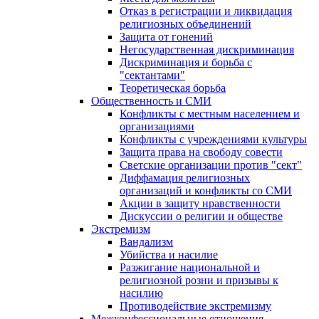
Отказ в регистрации и ликвидация
религиозных объединений
Защита от гонений
Негосударственная дискриминация
Дискриминация и борьба с
"сектантами"
Теоретическая борьба
Общественность и СМИ
Конфликты с местным населением и
организациями
Конфликты с учреждениями культуры
Защита права на свободу совести
Светские организации против "сект"
Диффамация религиозных
организаций и конфликты со СМИ
Акции в защиту нравственности
Дискуссии о религии и обществе
Экстремизм
Вандализм
Убийства и насилие
Разжигание национальной и
религиозной розни и призывы к
насилию
Противодействие экстремизму
Межконфессиональные отношения