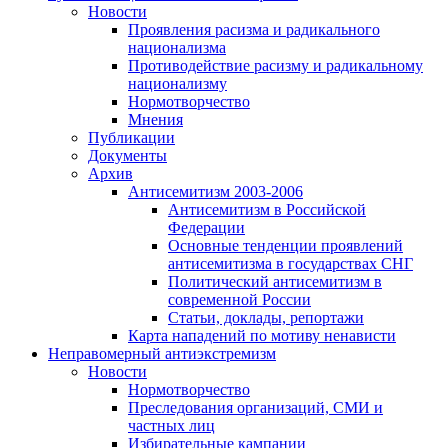
Новости
Проявления расизма и радикального
национализма
Противодействие расизму и радикальному
национализму
Нормотворчество
Мнения
Публикации
Документы
Архив
Антисемитизм 2003-2006
Антисемитизм в Российской
Федерации
Основные тенденции проявлений
антисемитизма в государствах СНГ
Политический антисемитизм в
современной России
Статьи, доклады, репортажи
Карта нападений по мотиву ненависти
Неправомерный антиэкстремизм
Новости
Нормотворчество
Преследования организаций, СМИ и
частных лиц
Избирательные кампании