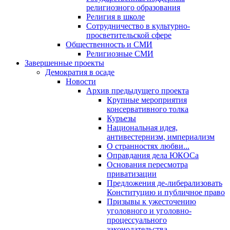
религиозного образования
Религия в школе
Сотрудничество в культурно-
просветительской сфере
Общественность и СМИ
Религиозные СМИ
Завершенные проекты
Демократия в осаде
Новости
Архив предыдущего проекта
Крупные мероприятия
консервативного толка
Курьезы
Национальная идея,
антивестернизм, империализм
О странностях любви...
Оправдания дела ЮКОСа
Основания пересмотра
приватизации
Предложения де-либерализовать
Конституцию и публичное право
Призывы к ужесточению
уголовного и уголовно-
процессуального
законодательства