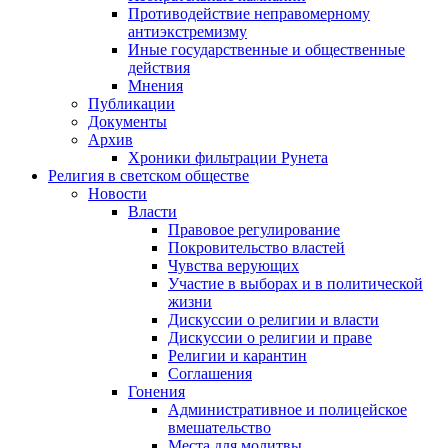
Противодействие неправомерному
антиэкстремизму
Иные государственные и общественные
действия
Мнения
Публикации
Документы
Архив
Хроники фильтрации Рунета
Религия в светском обществе
Новости
Власти
Правовое регулирование
Покровительство властей
Чувства верующих
Участие в выборах и в политической
жизни
Дискуссии о религии и власти
Дискуссии о религии и праве
Религии и карантин
Соглашения
Гонения
Административное и полицейское
вмешательство
Места для молитвы