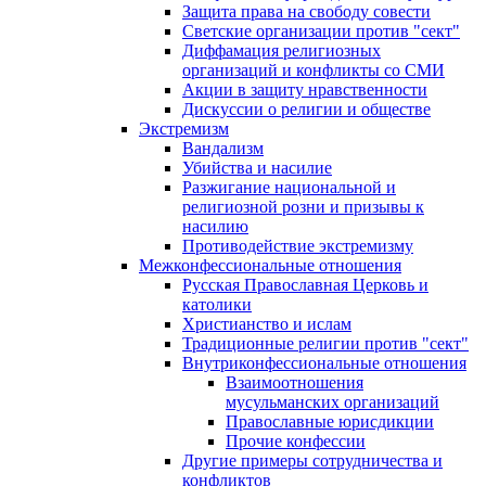
Защита права на свободу совести
Светские организации против "сект"
Диффамация религиозных
организаций и конфликты со СМИ
Акции в защиту нравственности
Дискуссии о религии и обществе
Экстремизм
Вандализм
Убийства и насилие
Разжигание национальной и
религиозной розни и призывы к
насилию
Противодействие экстремизму
Межконфессиональные отношения
Русская Православная Церковь и
католики
Христианство и ислам
Традиционные религии против "сект"
Внутриконфессиональные отношения
Взаимоотношения
мусульманских организаций
Православные юрисдикции
Прочие конфессии
Другие примеры сотрудничества и
конфликтов