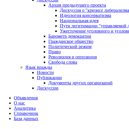
Архив предыдущего проекта
Дискуссия о "кризисе либерализм
Идеология консерватизма
Национальная идея
Пути легитимации "управляемой 
Ужесточение уголовного и уголов
Барометр демократии
Гражданское общество
Политический режим
Право
Революция и оппозиция
Свобода слова
Язык вражды
Новости
Публикации
Документы других организаций
Дискуссии
Объявления
О нас
Аналитика
Справочник
База данных