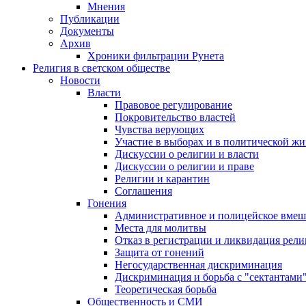
Мнения
Публикации
Документы
Архив
Хроники фильтрации Рунета
Религия в светском обществе
Новости
Власти
Правовое регулирование
Покровительство властей
Чувства верующих
Участие в выборах и в политической ж
Дискуссии о религии и власти
Дискуссии о религии и праве
Религии и карантин
Соглашения
Гонения
Административное и полицейское вмеш
Места для молитвы
Отказ в регистрации и ликвидация рел
Защита от гонений
Негосударственная дискриминация
Дискриминация и борьба с "сектантами
Теоретическая борьба
Общественность и СМИ