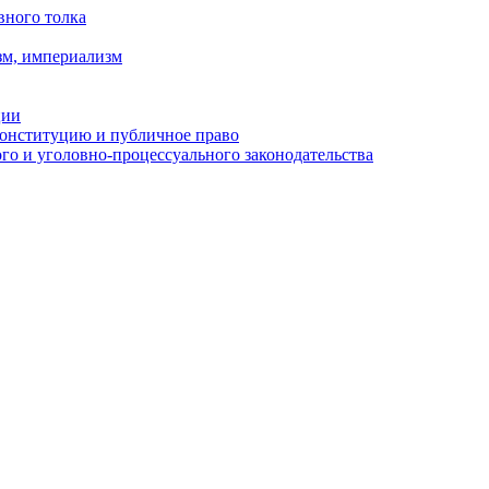
вного толка
зм, империализм
ции
Конституцию и публичное право
о и уголовно-процессуального законодательства