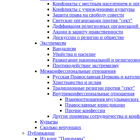
Конфликты с местным населением и ор
Конфликты с учреждениями культуры
Защита права на свободу совести
Светские организации против "сект"
Диффамация религиозных организаций
Акции в защиту нравственности
Дискуссии о религии и обществе
Экстремизм
Вандализм
Убийства и насилие
Разжигание национальной и религиозно
Противодействие экстремизму
Межконфессиональные отношения
Русская Православная Церковь и католи
Христианство и ислам
Традиционные религии против "сект"
Внутриконфессиональные отношения
Взаимоотношения мусульманских 
Православные юрисдикции
Прочие конфессии
Другие примеры сотрудничества и конф
Курьезы
Сколько верующих
Публикации
Из книг "Панорамы"