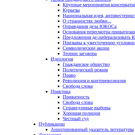
Крупные мероприятия консервати
Курьезы
Национальная идея, антивестерни
О странностях любви...
Оправдания дела ЮКОСа
Основания пересмотра приватиза
Предложения де-либерализовать 
Призывы к ужесточению уголовног
Символические акции
Теории заговора
Идеология
Гражданское общество
Политический режим
Право
Революция и контрреволюция
Свобода слова
Практика
Приватность
Свобода слова
Справедливые выборы
Хорошая полиция
Честный суд
Публикации
Аннотированный указатель литературы
Дискуссии