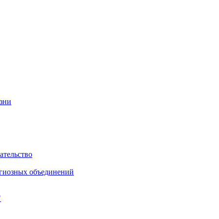
изни
ательство
игиозных объединений
"