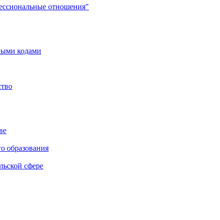
фессиональные отношения"
мыми кодами
ство
ве
го образования
льской сфере