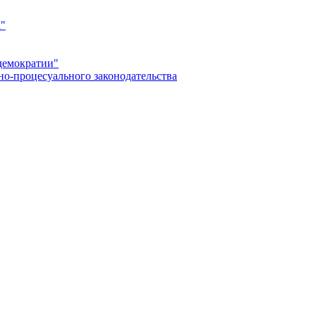
а"
демократии"
но-процесуального законодательства