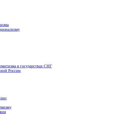
лизма
ционализму
емитизма в государствах СНГ
нной России
 лиц
емизму
вия