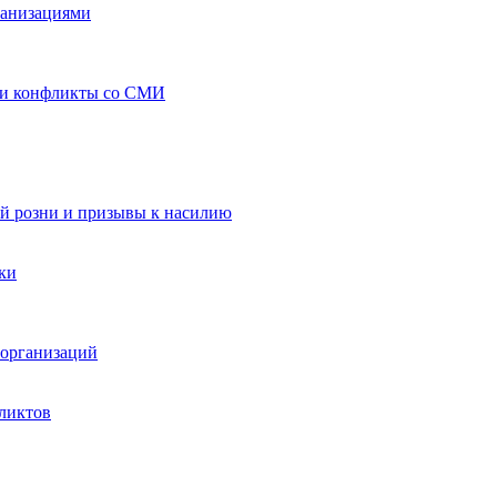
ганизациями
 и конфликты со СМИ
й розни и призывы к насилию
ки
организаций
ликтов