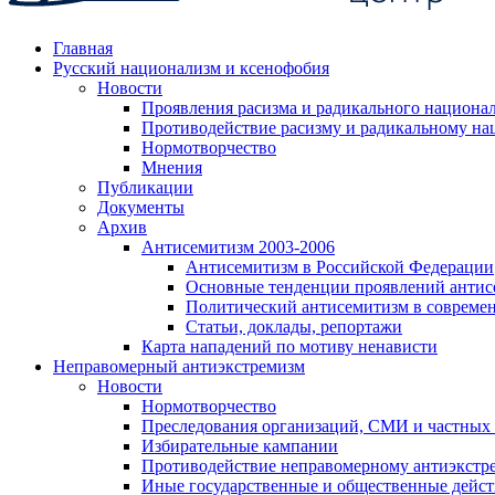
Главная
Русский национализм и ксенофобия
Новости
Проявления расизма и радикального национа
Противодействие расизму и радикальному на
Нормотворчество
Мнения
Публикации
Документы
Архив
Антисемитизм 2003-2006
Антисемитизм в Российской Федерации
Основные тенденции проявлений антис
Политический антисемитизм в совреме
Статьи, доклады, репортажи
Карта нападений по мотиву ненависти
Неправомерный антиэкстремизм
Новости
Нормотворчество
Преследования организаций, СМИ и частных
Избирательные кампании
Противодействие неправомерному антиэкстр
Иные государственные и общественные дейст