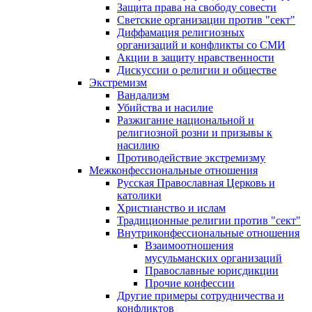
Защита права на свободу совести
Светские организации против "сект"
Диффамация религиозных
организаций и конфликты со СМИ
Акции в защиту нравственности
Дискуссии о религии и обществе
Экстремизм
Вандализм
Убийства и насилие
Разжигание национальной и
религиозной розни и призывы к
насилию
Противодействие экстремизму
Межконфессиональные отношения
Русская Православная Церковь и
католики
Христианство и ислам
Традиционные религии против "сект"
Внутриконфессиональные отношения
Взаимоотношения
мусульманских организаций
Православные юрисдикции
Прочие конфессии
Другие примеры сотрудничества и
конфликтов