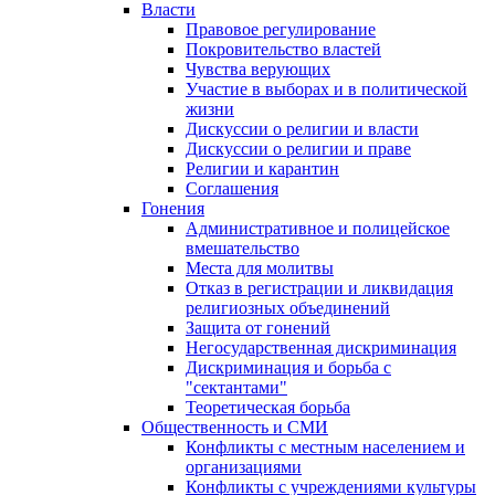
Власти
Правовое регулирование
Покровительство властей
Чувства верующих
Участие в выборах и в политической
жизни
Дискуссии о религии и власти
Дискуссии о религии и праве
Религии и карантин
Соглашения
Гонения
Административное и полицейское
вмешательство
Места для молитвы
Отказ в регистрации и ликвидация
религиозных объединений
Защита от гонений
Негосударственная дискриминация
Дискриминация и борьба с
"сектантами"
Теоретическая борьба
Общественность и СМИ
Конфликты с местным населением и
организациями
Конфликты с учреждениями культуры