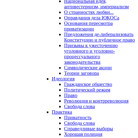
Национальная идея,
антивестернизм, империализм
О странностях любви...
Оправдания дела ЮКОСа
Основания пересмотра
приватизации
Предложения де-либерализовать
Конституцию и публичное право
Призывы к ужесточению
уголовного и уголовно-
процессуального
законодательства
Символические акции
Теории заговора
Идеология
Гражданское общество
Политический режим
Право
Революция и контрреволюция
Свобода слова
Практика
Приватность
Свобода слова
Справедливые выборы
Хорошая полиция