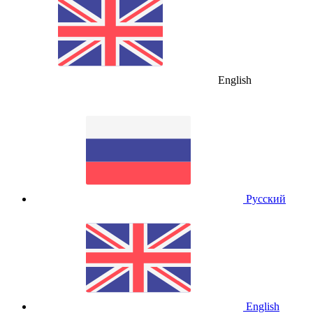
English
Русский
English