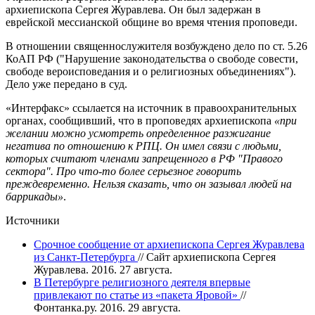
архиепископа Сергея Журавлева. Он был задержан в
еврейской мессианской общине во время чтения проповеди.
В отношении священнослужителя возбуждено дело по ст. 5.26
КоАП РФ ("Нарушение законодательства о свободе совести,
свободе вероисповедания и о религиозных объединениях").
Дело уже передано в суд.
«Интерфакс» ссылается на источник в правоохранительных
органах, сообщивший, что в проповедях архиепископа
«при
желании можно усмотреть определенное разжигание
негатива по отношению к РПЦ. Он имел связи с людьми,
которых считают членами запрещенного в РФ "Правого
сектора". Про что-то более серьезное говорить
преждевременно. Нельзя сказать, что он зазывал людей на
баррикады»
.
Источники
Срочное сообщение от архиепископа Сергея Журавлева
из Санкт-Петербурга
// Сайт архиепископа Сергея
Журавлева. 2016. 27 августа.
В Петербурге религиозного деятеля впервые
привлекают по статье из «пакета Яровой»
//
Фонтанка.ру. 2016. 29 августа.