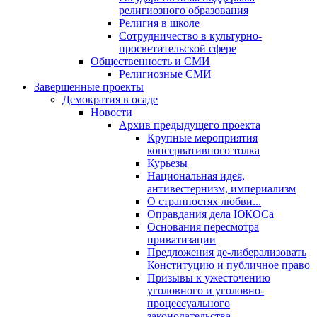
религиозного образования
Религия в школе
Сотрудничество в культурно-
просветительской сфере
Общественность и СМИ
Религиозные СМИ
Завершенные проекты
Демократия в осаде
Новости
Архив предыдущего проекта
Крупные мероприятия
консервативного толка
Курьезы
Национальная идея,
антивестернизм, империализм
О странностях любви...
Оправдания дела ЮКОСа
Основания пересмотра
приватизации
Предложения де-либерализовать
Конституцию и публичное право
Призывы к ужесточению
уголовного и уголовно-
процессуального
законодательства