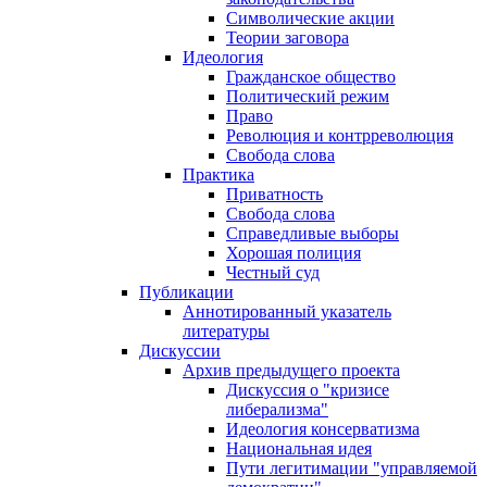
Символические акции
Теории заговора
Идеология
Гражданское общество
Политический режим
Право
Революция и контрреволюция
Свобода слова
Практика
Приватность
Свобода слова
Справедливые выборы
Хорошая полиция
Честный суд
Публикации
Аннотированный указатель
литературы
Дискуссии
Архив предыдущего проекта
Дискуссия о "кризисе
либерализма"
Идеология консерватизма
Национальная идея
Пути легитимации "управляемой