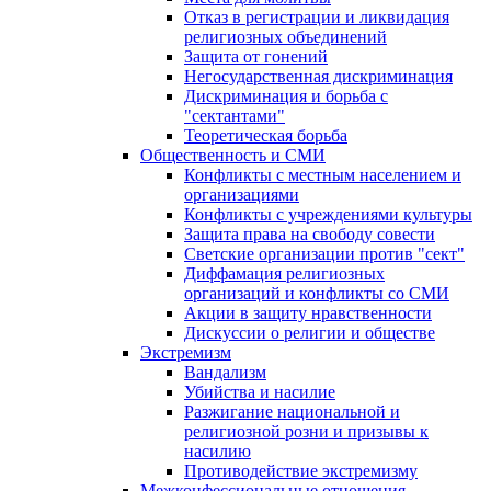
Отказ в регистрации и ликвидация
религиозных объединений
Защита от гонений
Негосударственная дискриминация
Дискриминация и борьба с
"сектантами"
Теоретическая борьба
Общественность и СМИ
Конфликты с местным населением и
организациями
Конфликты с учреждениями культуры
Защита права на свободу совести
Светские организации против "сект"
Диффамация религиозных
организаций и конфликты со СМИ
Акции в защиту нравственности
Дискуссии о религии и обществе
Экстремизм
Вандализм
Убийства и насилие
Разжигание национальной и
религиозной розни и призывы к
насилию
Противодействие экстремизму
Межконфессиональные отношения