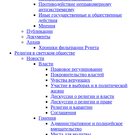
Противодействие неправомерному
антиэкстремизму
Иные государственные и общественные
действия
Мнения
Публикации
Документы
Архив
Хроники фильтрации Рунета
Религия в светском обществе
Новости
Власти
Правовое регулирование
Покровительство властей
Чувства верующих
Участие в выборах и в политической
жизни
Дискуссии о религии и власти
Дискуссии о религии и праве
Религии и карантин
Соглашения
Гонения
Административное и полицейское
вмешательство
Места для молитвы