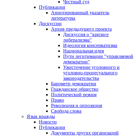
Честный суд
Публикации
Аннотированный указатель
литературы
Дискуссии
Архив предыдущего проекта
Дискуссия о "кризисе
либерализма"
Идеология консерватизма
Национальная идея
Пути легитимации "управляемой
демократии"
Ужесточение уголовного и
уголовно-процесуального
законодательства
Барометр демократии
Гражданское общество
Политический режим
Право
Революция и оппозиция
Свобода слова
Язык вражды
Новости
Публикации
Документы других организаций