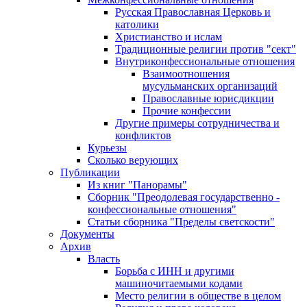
Русская Православная Церковь и
католики
Христианство и ислам
Традиционные религии против "сект"
Внутриконфессиональные отношения
Взаимоотношения
мусульманских организаций
Православные юрисдикции
Прочие конфессии
Другие примеры сотрудничества и
конфликтов
Курьезы
Сколько верующих
Публикации
Из книг "Панорамы"
Сборник "Преодолевая государственно -
конфессиональные отношения"
Статьи сборника "Пределы светскости"
Документы
Архив
Власть
Борьба с ИНН и другими
машиночитаемыми кодами
Место религии в обществе в целом