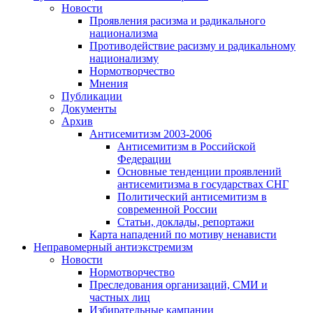
Новости
Проявления расизма и радикального
национализма
Противодействие расизму и радикальному
национализму
Нормотворчество
Мнения
Публикации
Документы
Архив
Антисемитизм 2003-2006
Антисемитизм в Российской
Федерации
Основные тенденции проявлений
антисемитизма в государствах СНГ
Политический антисемитизм в
современной России
Статьи, доклады, репортажи
Карта нападений по мотиву ненависти
Неправомерный антиэкстремизм
Новости
Нормотворчество
Преследования организаций, СМИ и
частных лиц
Избирательные кампании