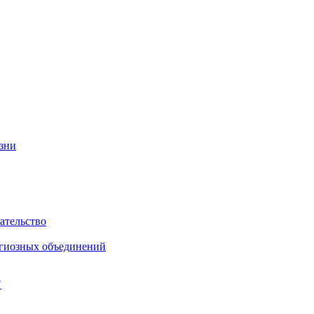
изни
ательство
игиозных объединений
"