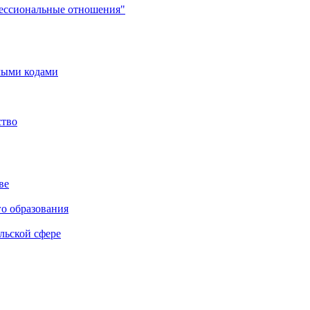
фессиональные отношения"
мыми кодами
ство
ве
го образования
льской сфере