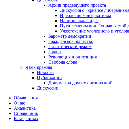
Архив предыдущего проекта
Дискуссия о "кризисе либерализм
Идеология консерватизма
Национальная идея
Пути легитимации "управляемой 
Ужесточение уголовного и уголов
Барометр демократии
Гражданское общество
Политический режим
Право
Революция и оппозиция
Свобода слова
Язык вражды
Новости
Публикации
Документы других организаций
Дискуссии
Объявления
О нас
Аналитика
Справочник
База данных