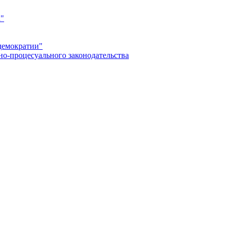
а"
демократии"
но-процесуального законодательства