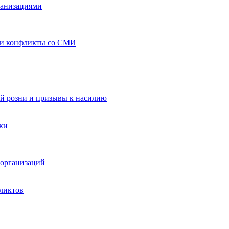
ганизациями
 и конфликты со СМИ
й розни и призывы к насилию
ки
организаций
ликтов