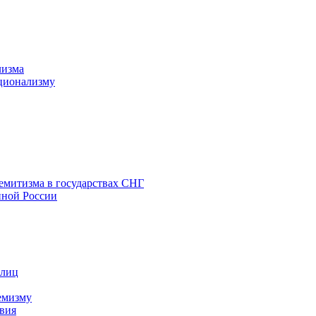
лизма
ционализму
емитизма в государствах СНГ
нной России
 лиц
емизму
вия