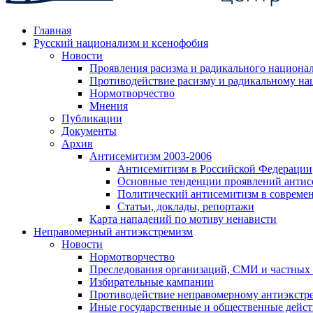
Главная
Русский национализм и ксенофобия
Новости
Проявления расизма и радикального национа
Противодействие расизму и радикальному на
Нормотворчество
Мнения
Публикации
Документы
Архив
Антисемитизм 2003-2006
Антисемитизм в Российской Федерации
Основные тенденции проявлений антис
Политический антисемитизм в совреме
Статьи, доклады, репортажи
Карта нападений по мотиву ненависти
Неправомерный антиэкстремизм
Новости
Нормотворчество
Преследования организаций, СМИ и частных
Избирательные кампании
Противодействие неправомерному антиэкстр
Иные государственные и общественные дейст