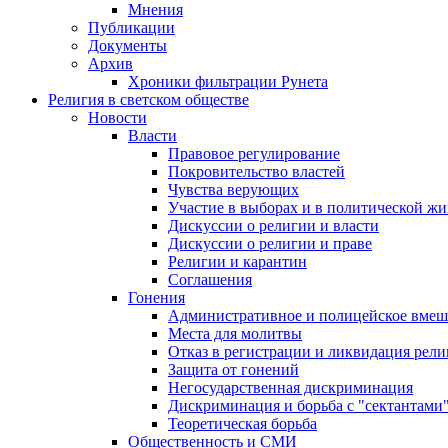
Мнения
Публикации
Документы
Архив
Хроники фильтрации Рунета
Религия в светском обществе
Новости
Власти
Правовое регулирование
Покровительство властей
Чувства верующих
Участие в выборах и в политической ж
Дискуссии о религии и власти
Дискуссии о религии и праве
Религии и карантин
Соглашения
Гонения
Административное и полицейское вмеш
Места для молитвы
Отказ в регистрации и ликвидация рел
Защита от гонений
Негосударственная дискриминация
Дискриминация и борьба с "сектантами
Теоретическая борьба
Общественность и СМИ