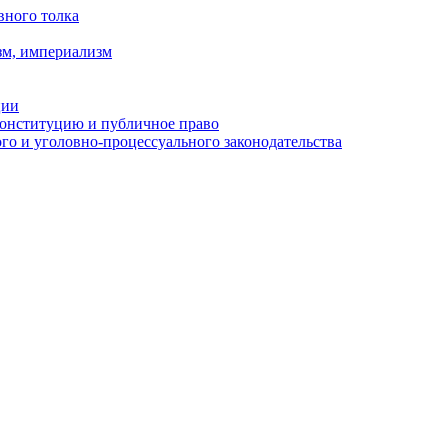
вного толка
зм, империализм
ции
Конституцию и публичное право
о и уголовно-процессуального законодательства