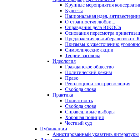
Крупные мероприятия консервати
Курьезы
Национальная идея, антивестерни
О странностях любви...
Оправдания дела ЮКОСа
Основания пересмотра приватиза
Предложения де-либерализовать 
Призывы к ужесточению уголовног
Символические акции
Теории заговора
Идеология
Гражданское общество
Политический режим
Право
Революция и контрреволюция
Свобода слова
Практика
Приватность
Свобода слова
Справедливые выборы
Хорошая полиция
Честный суд
Публикации
Аннотированный указатель литературы
Дискуссии