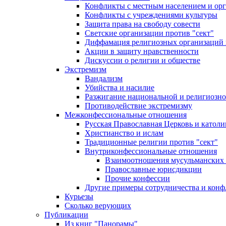
Конфликты с местным населением и ор
Конфликты с учреждениями культуры
Защита права на свободу совести
Светские организации против "сект"
Диффамация религиозных организаций
Акции в защиту нравственности
Дискуссии о религии и обществе
Экстремизм
Вандализм
Убийства и насилие
Разжигание национальной и религиозно
Противодействие экстремизму
Межконфессиональные отношения
Русская Православная Церковь и католи
Христианство и ислам
Традиционные религии против "сект"
Внутриконфессиональные отношения
Взаимоотношения мусульманских 
Православные юрисдикции
Прочие конфессии
Другие примеры сотрудничества и конф
Курьезы
Сколько верующих
Публикации
Из книг "Панорамы"