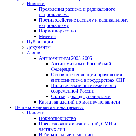
Новости
Проявления расизма и радикального
национализма
Противодействие расизму и радикальному
национализму
Нормотворчество
Мнения
Публикации
Документы
Архив
Антисемитизм 2003-2006
Антисемитизм в Российской
Федерации
Основные тенденции проявлений
антисемитизма в государствах СНГ
Политический антисемитизм в
современной России
Статьи, доклады, репортажи
Карта нападений по мотиву ненависти
Неправомерный антиэкстремизм
Новости
Нормотворчество
Преследования организаций, СМИ и
частных лиц
Избирательные кампании