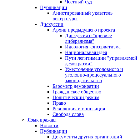
Честный суд
Публикации
Аннотированный указатель
литературы
Дискуссии
Архив предыдущего проекта
Дискуссия о "кризисе
либерализма"
Идеология консерватизма
Национальная идея
Пути легитимации "управляемой
демократии"
Ужесточение уголовного и
уголовно-процесуального
законодательства
Барометр демократии
Гражданское общество
Политический режим
Право
Революция и оппозиция
Свобода слова
Язык вражды
Новости
Публикации
Документы других организаций