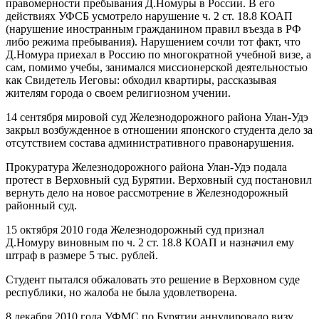
правомерности пребывания Д.Номуры в России. В его
действиях УФСБ усмотрело нарушение ч. 2 ст. 18.8 КОАП
(нарушение иностранным гражданином правил въезда в РФ
либо режима пребывания). Нарушением сочли тот факт, что
Д.Номура приехал в Россию по многократной учебной визе, а
сам, помимо учебы, занимался миссионерской деятельностью
как Свидетель Иеговы: обходил квартиры, рассказывая
жителям города о своем религиозном учении.
14 сентября мировой суд Железнодорожного района Улан-Удэ
закрыл возбужденное в отношении японского студента дело за
отсутствием состава административного правонарушения.
Прокуратура Железнодорожного района Улан-Удэ подала
протест в Верховный суд Бурятии. Верховный суд постановил
вернуть дело на новое рассмотрение в Железнодорожный
районный суд.
15 октября 2010 года Железнодорожный суд признал
Д.Номуру виновным по ч. 2 ст. 18.8 КОАП и назначил ему
штраф в размере 5 тыс. рублей.
Студент пытался обжаловать это решение в Верховном суде
республики, но жалоба не была удовлетворена.
8 декабря 2010 года УФМС по Бурятии аннулировало визу