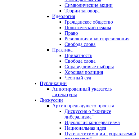
Символические акции
Теории заговора
Идеология
Гражданское общество
Политический режим
Право
Революция и контрреволюция
Свобода слова
Практика
Приватность
Свобода слова
Справедливые выборы
Хорошая полиция
Честный суд
Публикации
Аннотированный указатель
литературы
Дискуссии
Архив предыдущего проекта
Дискуссия о "кризисе
либерализма"
Идеология консерватизма
Национальная идея
Пути легитимации "управляемой