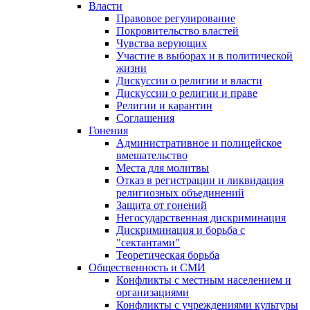
Власти
Правовое регулирование
Покровительство властей
Чувства верующих
Участие в выборах и в политической
жизни
Дискуссии о религии и власти
Дискуссии о религии и праве
Религии и карантин
Соглашения
Гонения
Административное и полицейское
вмешательство
Места для молитвы
Отказ в регистрации и ликвидация
религиозных объединений
Защита от гонений
Негосударственная дискриминация
Дискриминация и борьба с
"сектантами"
Теоретическая борьба
Общественность и СМИ
Конфликты с местным населением и
организациями
Конфликты с учреждениями культуры