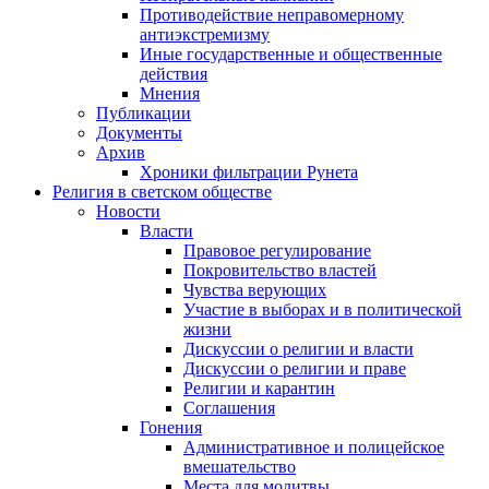
Противодействие неправомерному
антиэкстремизму
Иные государственные и общественные
действия
Мнения
Публикации
Документы
Архив
Хроники фильтрации Рунета
Религия в светском обществе
Новости
Власти
Правовое регулирование
Покровительство властей
Чувства верующих
Участие в выборах и в политической
жизни
Дискуссии о религии и власти
Дискуссии о религии и праве
Религии и карантин
Соглашения
Гонения
Административное и полицейское
вмешательство
Места для молитвы