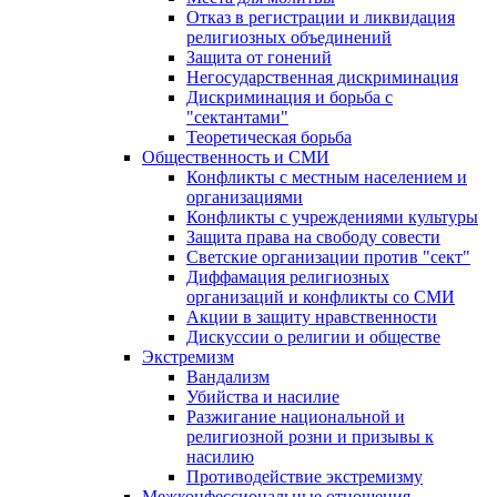
Отказ в регистрации и ликвидация
религиозных объединений
Защита от гонений
Негосударственная дискриминация
Дискриминация и борьба с
"сектантами"
Теоретическая борьба
Общественность и СМИ
Конфликты с местным населением и
организациями
Конфликты с учреждениями культуры
Защита права на свободу совести
Светские организации против "сект"
Диффамация религиозных
организаций и конфликты со СМИ
Акции в защиту нравственности
Дискуссии о религии и обществе
Экстремизм
Вандализм
Убийства и насилие
Разжигание национальной и
религиозной розни и призывы к
насилию
Противодействие экстремизму
Межконфессиональные отношения