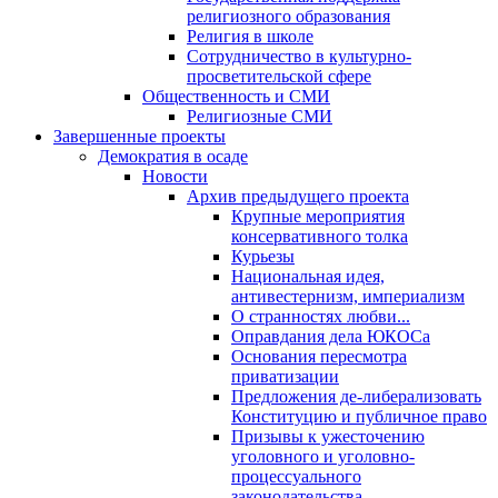
религиозного образования
Религия в школе
Сотрудничество в культурно-
просветительской сфере
Общественность и СМИ
Религиозные СМИ
Завершенные проекты
Демократия в осаде
Новости
Архив предыдущего проекта
Крупные мероприятия
консервативного толка
Курьезы
Национальная идея,
антивестернизм, империализм
О странностях любви...
Оправдания дела ЮКОСа
Основания пересмотра
приватизации
Предложения де-либерализовать
Конституцию и публичное право
Призывы к ужесточению
уголовного и уголовно-
процессуального
законодательства