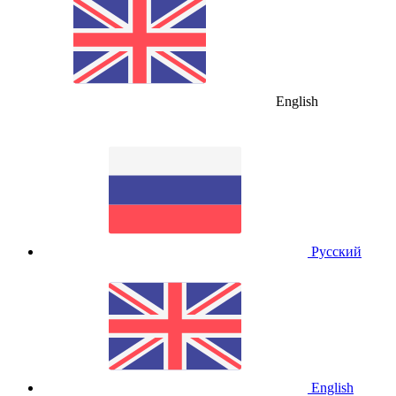
English
Русский
English