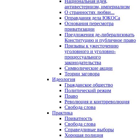
Национальная идея,
антивестернизм, империализм
О странностях любви...
Оправдания дела ЮКОСа
Основания пересмотра
приватизации
Предложения де-либерализовать
Конституцию и публичное право
Призывы к ужесточению
уголовного и уголовно-
процессуального
законодательства
Символические акции
Теории заговора
Идеология
Гражданское общество
Политический режим
Право
Революция и контрреволюция
Свобода слова
Практика
Приватность
Свобода слова
Справедливые выборы
Хорошая полиция