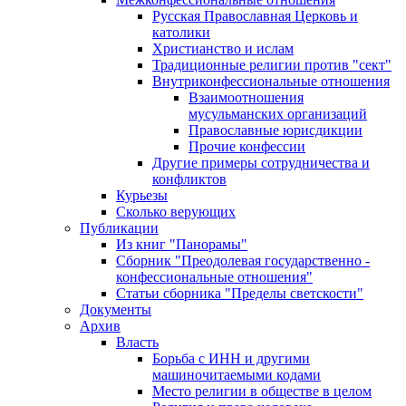
Русская Православная Церковь и
католики
Христианство и ислам
Традиционные религии против "сект"
Внутриконфессиональные отношения
Взаимоотношения
мусульманских организаций
Православные юрисдикции
Прочие конфессии
Другие примеры сотрудничества и
конфликтов
Курьезы
Сколько верующих
Публикации
Из книг "Панорамы"
Сборник "Преодолевая государственно -
конфессиональные отношения"
Статьи сборника "Пределы светскости"
Документы
Архив
Власть
Борьба с ИНН и другими
машиночитаемыми кодами
Место религии в обществе в целом