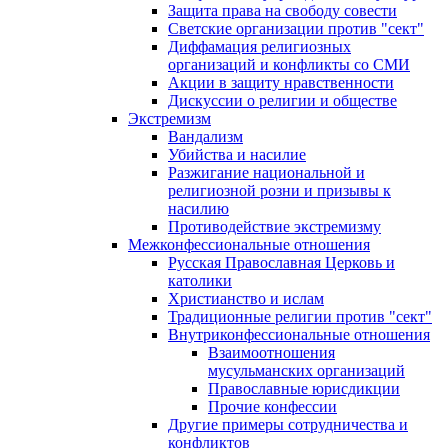
Защита права на свободу совести
Светские организации против "сект"
Диффамация религиозных
организаций и конфликты со СМИ
Акции в защиту нравственности
Дискуссии о религии и обществе
Экстремизм
Вандализм
Убийства и насилие
Разжигание национальной и
религиозной розни и призывы к
насилию
Противодействие экстремизму
Межконфессиональные отношения
Русская Православная Церковь и
католики
Христианство и ислам
Традиционные религии против "сект"
Внутриконфессиональные отношения
Взаимоотношения
мусульманских организаций
Православные юрисдикции
Прочие конфессии
Другие примеры сотрудничества и
конфликтов